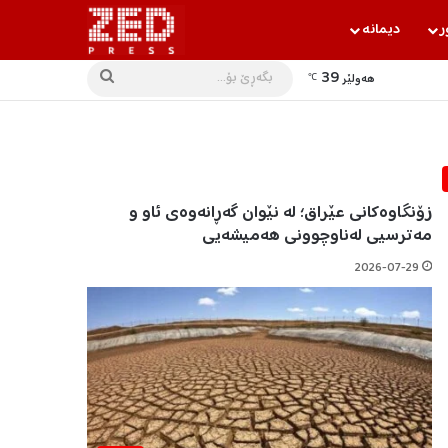
ر
دیمانه‌
39
بگه‌ڕێ
هه‌ولێر
℃
بۆ...
زۆنگاوەکانی عێراق؛ لە نێوان گەڕانەوەی ئاو و
مەترسیی لەناوچوونی هەمیشەیی
2026-07-29