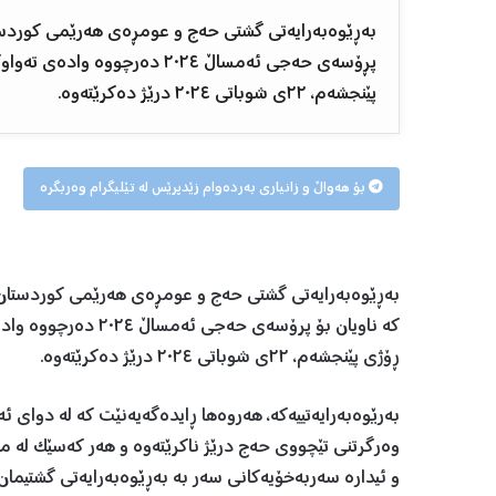
بەڕێوەبەرایەتی گشتی حەج و عومڕەی هەرێمی کوردستان 
پڕۆسەی حەجی ئەمساڵ ٢٠٢٤ دەر
پێنجشەم، ٢٢ی شوباتی ٢٠٢٤ درێژ دەکرێتەوە.
بۆ هەواڵ و زانیاری بەردەوام زێدپرێس لە تێلیگرام وەربگرە
بەڕێوەبەرایەتی گشتی حەج و عومڕەی هەرێمی کوردستان لە 
کە ناویان بۆ پرۆسەی
ڕۆژی پێنجشەم، ٢٢ی شوباتی ٢٠٢٤ درێژ دەکرێتەوە.
بەرێوەبەرایەتییەکە، هەروەها ڕایدەگەیەنێت کە لە دوای 
وەرگرتنی تێچووی حەج درێژ ناکرێتەوە و هەر کەسێک لە ما
و ئیدارە سەربەخۆیەکانی سەر بە بەڕێوەبەرایەتی گشتیمان