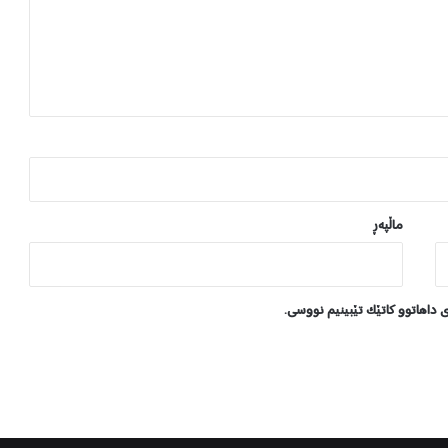
چ
ڵ
ک
ا
و
خ
ۆ
ر
ه
ە
و
ماڵپه‌ڕ
ڵ
ی
ن
ا
ی داهاتوو کاتێک تێبینیم نووسی.
ش
ر
ی
ن
ک
ر