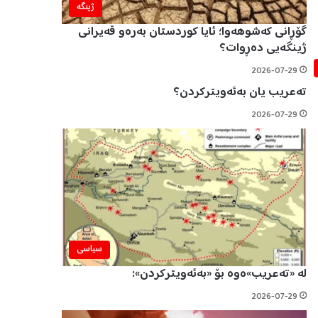
ژینگه‌
گۆڕانی کەشوهەوا؛ ئایا کوردستان بەرەو قەیرانی
ژینگەیی دەڕوات؟
2026-07-29
تەعریب یان بەئەویترکردن؟
2026-07-29
سیاسی
لە «تەعریب»ەوە بۆ «بەئەویترکردن»:
2026-07-29