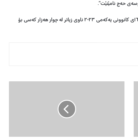
سەی حەج نامێنێت”.
وەزارەتی ئەوقاف و کاروباری ئایینی حکوومەتی هەرێم لە ١٦ی کانوونی یەکەمی ٢٠٢٣ ناوی زیاتر لە چوار هەزار کەسی بۆ
و
ە
ز
ا
ر
ە
ت
ی
ئ