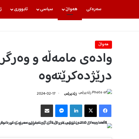
سه‌ره‌كی
هه‌واڵ
سیاسی
ئابووری
ژ
هه‌واڵ
وادەی مامەڵە و وەرگر
درێژدەکرێتەوە
زێدپرێس
2024-02-17
Facebook
X
LinkedIn
Messenger
هاوبه‌شكردن به‌ ئیمه‌یڵ