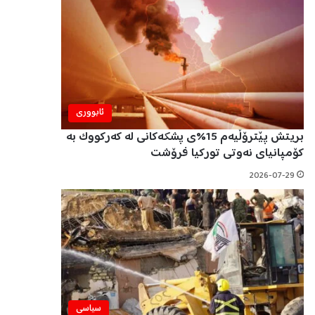
ئابووری
بریتش پێترۆڵیەم 15%ی پشکەکانی لە کەرکووک بە
کۆمپانیای نەوتی تورکیا فرۆشت
2026-07-29
سیاسی