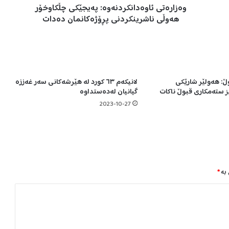
وەزارەتی ئاوەدانکردنەوە: پەیجێکی چڵکاوخۆر
ا
و
هەوڵی ناشرینکردنی پڕۆژەکانمان دەدات
ە
د
ا
ن
ک
 هەولێر شارێکی
لانیکەم ٦٣ کورد لە هێرشەکانی سەر غەززە
ر
ز ستەمکاری قبوڵ ناکات
گیانیان لەدەستداوە
د
ن
2023-10-27
ە
و
ە
:
پ
ە
 بە
*
ی
ج
ێ
ک
ی