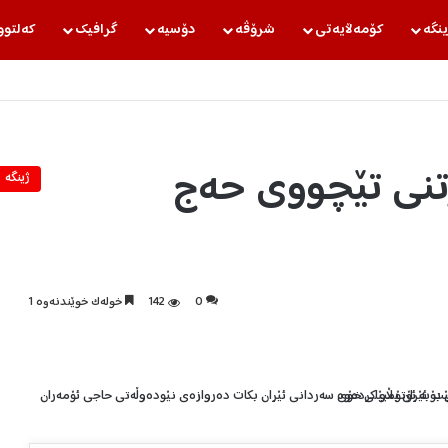
ینگه‌
كۆمه‌ڵایه‌تی
شرۆڤه‌
دۆسیه‌
گرافیك
كه‌لتوو
تنی تێچووی حەج
ژینگه‌
0
142
خولەک خوێندنەوە 1