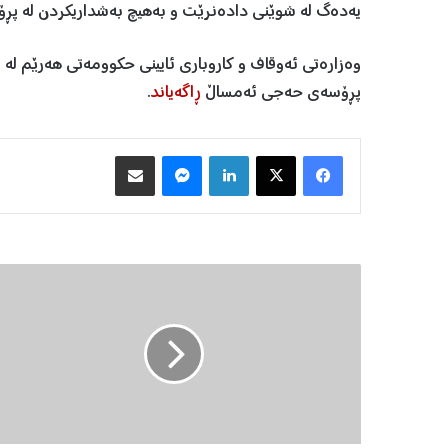
یەدەگ لە شوێنی دادەنرێت و بەهیچ بەشداریکردن لە پڕۆ
پڕۆسەی حەجی ئەمساڵ
ڕاگەیاند
.
Facebook
X
LinkedIn
Messenger
هاوبه‌شكردن به‌ ئیمه‌یڵ
پ
ێ
گ
ە
ی
ه
ە
ر
ێ