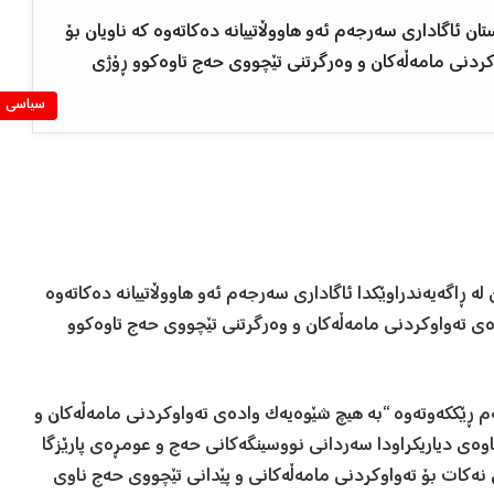
ئاگاداری سەرجەم ئەو هاووڵاتییانە دەکاتەوە کە ناویان بۆ
چووە وادەی تەواوکردنی مامەڵەکان و وەرگرتنی تێچووی حەج تاوەکوو ڕۆژی
سیاسی
ڕاگەیەندراوێکدا ئاگاداری سەرجەم ئەو هاووڵاتییانە دەکاتەوە
 حەجی ئەمساڵ ٢٠٢٤ دەرچووە وادەی تەواوکردنی مامەڵەکان و وەرگرتنی تێچووی حەج تاوەکوو
ئەم ڕێککەوتەوە “بە هیچ شێوەیەک وادەی تەواوکردنی مامەڵەکان و
وەی دیاریکراودا سەردانی نووسینگەکانی حەج و عومڕەی پارێزگا
 نەکات بۆ تەواوکردنی مامەڵەکانی و پێدانی تێچووی حەج ناوی