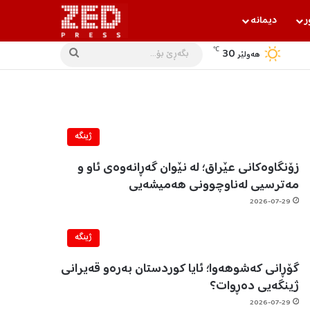
ر
دیمانه‌
℃
30
بگه‌ڕێ
هه‌ولێر
بۆ...
ژینگه‌
زۆنگاوەکانی عێراق؛ لە نێوان گەڕانەوەی ئاو و
مەترسیی لەناوچوونی هەمیشەیی
2026-07-29
ژینگه‌
گۆڕانی کەشوهەوا؛ ئایا کوردستان بەرەو قەیرانی
ژینگەیی دەڕوات؟
2026-07-29