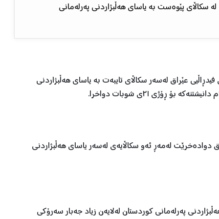
ن لە سکاڵای پێوەست بە یاسای هەڵبژاردنی پەرلەمانی
 بڕیاربوو دادگەی باڵای فیدڕاڵیی عێراق لەسەر سکاڵای تایبەت بە یاسای هەڵبژاردنی
 بۆ ڕۆژی ٢١ی شوبات دواخرا.
راق دوادەخرێت لەمەڕ ئەو سکاڵایەی لەسەر یاسای هەڵبژاردنی
ڵبژاردنی پەرلەمانی کوردستان لەلایەن زیاد جەبار سەرۆکی