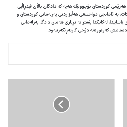
هەرێمی کوردستان بۆچوونێک هەیە کە دادگای باڵای فیدڕاڵیی
، بە ئامانجی دواخستنی هەڵبژاردنی پەرلەمانی کوردستان و
اییدا، لەکاتێکدا پێشتر بە بڕیاری هەمان دادگا، پەرلەمانی
ستانیش کەوتووەتە دۆخی کاربەڕێکەرییەوە.
ل
ا
ه
و
ر
ش
ێ
خ