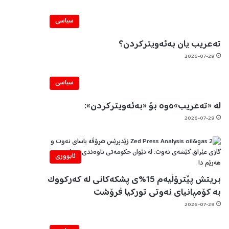
سیاسی
تەعریب یان بەئەویترکردن؟
2026-07-29
سیاسی
لە «تەعریب»ەوە بۆ «بەئەویترکردن»:
2026-07-29
ئابووری
بریتش پێترۆڵیەم 15%ی پشکەکانی لە کەرکووک
بە کۆمپانیای نەوتی تورکیا فرۆشت
2026-07-29