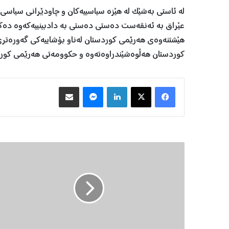
لە ئاستی بەشێک لە هێزە سیاسییەکان و چاودێرانی سیاسی 
عێراق بە ئەنقەست دەستی دەستی بە دادبینییەکەوە دەکات
هێشتنەوەی هەرێمی کوردستان لەناو بۆشاییەکی گەورەتری یاس
کوردستان هەڵوەشێندراوەتەوە و حکوومەتی هەرێمی کورد
Facebook
X
LinkedIn
Messenger
هاوبه‌شكردن به‌ ئیمه‌یڵ
ب
ڕ
ی
ا
ر
ی
ل
ێ