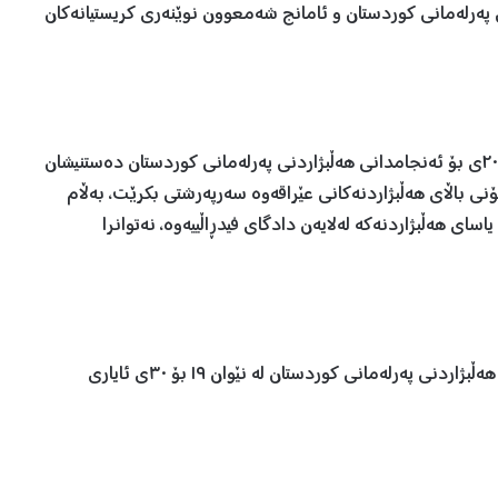
 پەرلەمانی کوردستان و ئامانج شەمعوون نوێنەری کریستیانەکان
پێشتر سەرۆکی هەرێمی کوردستان ڕۆژی ٢٥ی شوباتی ٢٠٢٤ی بۆ ئەنجامدانی هەڵبژاردنی پەرلەمانی کوردستان دەستنیشان
ۆنی باڵای هەڵبژاردنەکانی عێراقەوە سەرپەرشتی بکرێت، بەڵام
ی هەڵبژاردنەکە لەلایەن دادگای فیدڕاڵییەوە، نەتوانرا
کۆمسیۆنی باڵای هەڵبژاردنەکانی عێراق پێشنیازی کردووە، هەڵبژاردنی پەرلەمانی کوردستان لە نێوان ١٩ بۆ ٣٠ی ئایاری