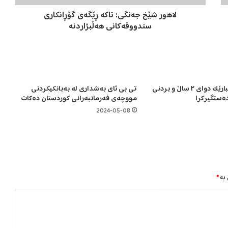
ج
لاهور شێخ جەنگی: تاکە ڕێگەی گۆڕانکاری
ە
ن
سندووقەکانی هەڵبژاردنە
گ
ی
:
ت
ا
سلێمانی؛ تۆمەتبارێک دوای ٢ ساڵ و بردنی
تی بی ئای بەشداری لە بەبانکیکردنی
ک
مووچەی فەرمانبەرانی کوردستان دەکات
ە
ڕ
2024-05-08
ێ
گ
ە
ی
گ
ۆ
 بە
*
ڕ
ا
ن
ک