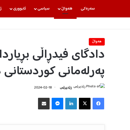
سه‌ره‌كی
هه‌واڵ
سیاسی
ئابووری
ژ
هه‌واڵ
دادگای فیدڕاڵی بڕیاردا
پەرلەمانی کوردستانی
زێدپرێس
2024-02-18
Facebook
X
LinkedIn
Messenger
هاوبه‌شكردن به‌ ئیمه‌یڵ