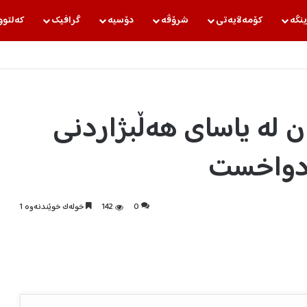
ینگه‌
كۆمه‌ڵایه‌تی
شرۆڤه‌
دۆسیه‌
گرافیك
كه‌لتوو
ن لە یاسای هەڵبژاردنی
 دواخست
0
142
خولەک خوێندنەوە 1