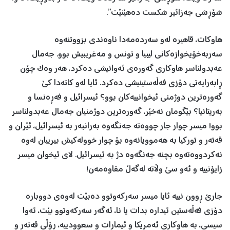
شۆڕشی جەزائیر شکست دەهێنێت”.
هاوکات، قاهیرە لەو سەردەمەدا ناوەندی بزووتنەوە
سەربەخۆیخوازەکانی لیبیا و تونس و مەغریبیش بوو. جەمال
عەبدولناسر هاوکاری گەورەی ئەوانیشی دەکرد، هەر وەک چۆن
ڕابەرایەتی دۆزی فەڵەستینیشی دەکرد. ئایا لەو کاتەدا کێ
گەورەترین دوژمنی ئیخوانییەکان بوو؟ ئیسرائیل و فەڕەنسا و
بەریتانیا؟ بێگومان نەخێر، گەورەترین دوژمنیان جەمال عەبدولناسر
بوو! میسر چوار جار چووەتە جەنگەوە بەرانبەر بە ئیسرائیل، ئێران و
قەتەر و تورکیا بە هەموویانەوە بۆ چوار خوولەکیش بیرییان لەوە
نەکردووەتەوە بچنە جەنگەوە دژ بە ئیسرائیل. لای ئیخوان میسر
زایۆنییە و ئەو سێ وڵاتە لەگەڵ مقاوەمەن!
جارێ ڕوون نییە ئایا میسر سەرکەوتوو دەبێت لەوەی دووبارە
دۆزی فەڵەستین ئیدارە بدات یا نا، ئەگەر سەرکەوتوو بێت، ئەوا
سیسی، بە هاوکاری ئەمریکا و ئیمارات و سعوودییە، ڕۆڵی قەتەر و