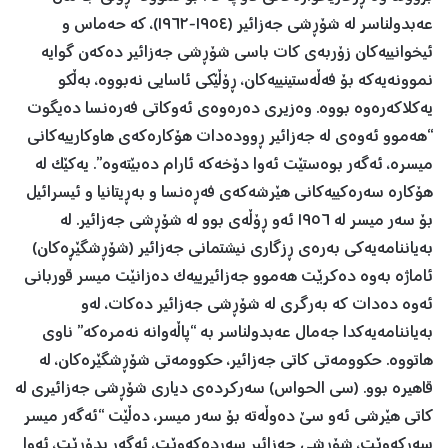
عەبدولناسر لە شۆڕشی جەزائیر (١٩٥٤-١٩٦٢)، کە حەماس و
ئیخوانییەکان زۆربەی کات باسی شۆڕشی جەزائیر دەکەن گوایە
نموونەیەکە بۆ فەڵەستینییەکان، ڕۆڵێکی ئاسایی نەبووە، بەڵکو
یەکلاکەرەوە بووە. وەزیری دەرەوەی ئەوکاتی فەرەنسا دەیگوت
“هەموو ئەوەی لە جەزائیر ڕوودەدات هۆکارەکەی هاوکارییەکانی
میسرە، ئەگەر بوەستێت ئەوا دۆخەکە ئارام دەبێتەوە”. یەکێک لە
هۆکارە سەرەکییەکانی هێرشەکەی فەڕەنسا و بەڕیتانیا و ئیسرائیل
بۆ سەر میسر لە ١٩٥٦ ئەو ڕۆڵەی بوو لە شۆڕشی جەزائیر. لە
بەیاننامەیەکی بەرەی ڕزگاری نیشتمانی جەزائیر (شۆڕشگێڕەکان)
ئاماژە بەوە دەکرێت هەموو جەزائیرییەک دەزانێت میسر قوربانی
ئەوە دەدات کە بەرگری لە شۆڕشی جەزائیر دەکات، لەو
بەیاننامەیەکدا جەمال عەبدولناسر بە “پاڵەوانە نەمرەکە” ناوی
هاتووە. حکوومەتی کاتی جەزائیر، حکوومەتی شۆڕشگێرەکان، لە
قاهیرە بوو. (سی الحواس) سەرکردەی دیاری شۆڕشی جەزائیری لە
کاتی هێرشی ئەو سێ دەوڵەتە بۆ سەر میسر، دەڵێت “ئەگەر میسر
سەرکەوێت، شۆڕشی جەزائیر سەردەکەوێت، ئەگەر بدۆڕێت، ئەوا