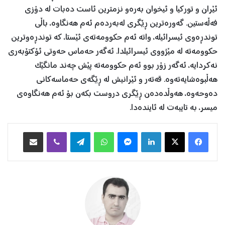
ئێران و تورکیا و ئیخوان بەرەو نزمترین ئاست دەبات لە دۆزی
فەڵەستین. گەورەترین ڕێگری لەبەردەم ئەم هەنگاوە، باڵی
توندڕەوی ئیسرائیلە، واتە ئەم حکوومەتەی ئێستا، کە توندڕەوترین
حکوومەتە لە مێژووی ئیسرائیلدا. ئەگەر حەماس حەوتی ئۆکتۆبەری
نەکردایە، ئەگەر زۆر بوو ئەم حکوومەتە پێش چەند مانگێک
هەڵبوەشایەتەوە. قەتەر و ئێرانیش لە ڕێگەی حەماسەکانی
دەوحەوە، هەوڵدەدەن ڕێگری دروست بکەن بۆ ئەم هەنگاوەی
میسر، بە تایبەت لە ئایندەدا.
Facebook
X
LinkedIn
Messenger
WhatsApp
Telegram
Viber
هاوبه‌شكردن به‌ ئیمه‌یڵ