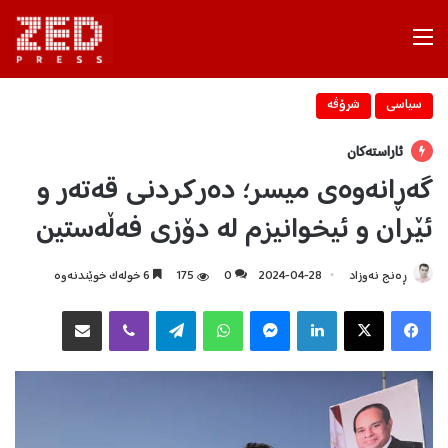
Menu
سیاسی
شرۆڤه‌
ئاراستەکان
گەڕانەوەی میسر؛ دەرکردنی قەتەر و
ئێران و ئیخوانیزم لە دۆزی فەڵەستین
ڕه‌نج نه‌وزاد
2024-04-28
0
175
6 خولەک خوێندنەوە
Facebook
X
LinkedIn
Messenger
WhatsApp
Telegram
Viber
هاوبه‌شكردن به‌ ئیمه‌یڵ