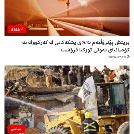
ئابووری
بریتش پێترۆڵیەم 15%ی پشکەکانی لە کەرکووک بە
کۆمپانیای نەوتی تورکیا فرۆشت
2026-07-29
سیاسی