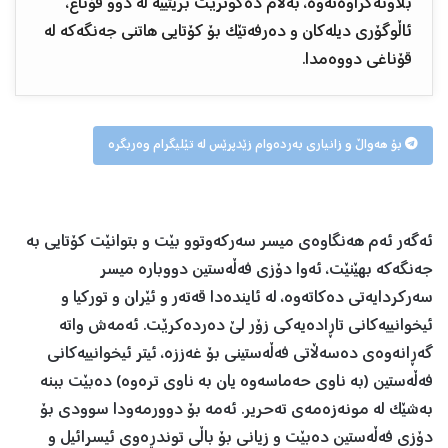
بڵاونەکراوەتەوە، بەڵام دەگوترێت بریتییە لە دوو قۆناغ،
ئاڵوگۆری دیلەکان و دەرفەتێک بۆ کۆتایی هاتنی جەنگەکە لە
قۆناغی دووەمدا.
بۆ هەواڵ و زانیاری بەردەوام زێدپرێس لە تێلیگرام وەربگرە
ئەگەر ئەم هەنگاوەی میسر سەرکەوتوو بێت و بتوانێت کۆتایی بە
جەنگەکە بهێنێت، ئەوا دۆزی فەڵەستین دووبارە میسر
سەرکردایەتی دەکاتەوە، لە ئایندەدا قەتەر و ئێران و تورکیا و
ئیخوانییەکانی تاڕادەیەکی زۆر لێ دەردەکرێت. ئەمەش واتە
گەڕانەوەی دەسەڵاتی فەڵەستینی بۆ غەززە، ئیتر ئیخوانییەکانی
فەڵەستین (بە ناوی حەماسەوە یان بە ناوی ترەوە) دەبێت ببنە
بەشێک لە مونەزەمەی تەحریر. ئەمە بۆ دوورمەودا سوودی بۆ
دۆزی فەڵەستین دەبێت و زیانی بۆ باڵی توندڕەوی ئیسرائیل و