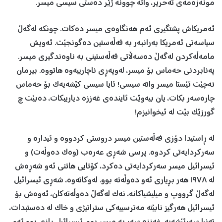
مونەزەمەی تەحریر، واتە چوونە ژێر دەستی سیسی میسر.
ئەمریکاش پشتگیری ئەم هەنگاوەی میسر دەکات. چونکە لەگەڵ
سیاسەتی ئەمریکا بەرانبەر بە فەڵەستین دەگونجێت. ئەویش
مامەڵەکردن لەگەڵ دەسەڵاتی فەڵەستینی بە ناوەندگیری میسر.
پەنابردنی حەماس بۆ میسر، لەوپەڕی ناچارییەوە هاتووە. بیرمان
نەچێت ئێستا میسر واتە سیسی! ئایا سیسی کێشەیەک بۆ حەماس
چارەسەر بکات، یان بیەوێت ئایندەی غەززە دیاریبکات، دەبێت چ
گورزێک بێت لە ئیخوانیزم!
لە ڕاستیدا دۆزی فەڵەستین میسر دروستی کردووە و ئیدارە و
سەرکردایەتی کردوە. پرسی شەڕی عەرەب (وەک دەوڵەت) و
ئیسرائیل میسر سەرکردایەتی دەکرد، کۆتایی هاتنی ئەو شەڕەش
لە ١٩٧٨ هەر بڕیاری ئەو دەوڵەتە بوو. لەوکاتەوە، شەڕی ئیسرائیل
لەگەڵ گرووپ و میلیشیاکانە، نەک لەگەڵ دەوڵەتەکان، ئەوەش بۆ
ئیسرائیل هەرگیز نابێتە مەترسییەکی ستراتیژی و خاک لە دەستبدات،