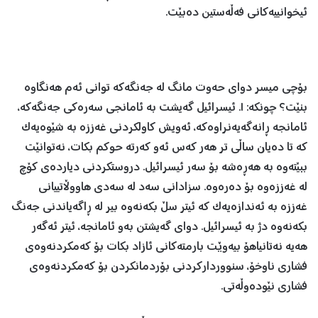
ئیخوانییەکانی فەڵەستین دەبێت.
بۆچی میسر دوای حەوت مانگ لە جەنگەکە توانی ئەم هەنگاوە
بنێت؟ چونکە: ١. ئیسرائیل گەیشت بە ئامانجی سەرەکی جەنگەکە،
ئامانجە ڕانەگەیەنراوەکە، ئەویش کاولکردنی غەززە بە شێوەیەک
کە تا دەیان ساڵی تر هەر کەس ئەو کەرتە حوکم بکات، نەتوانێت
ببێتەوە بە هەڕەشە بۆ سەر ئیسرائیل. دروستکردنی دیاردەی کۆچ
لە غەززەوە بۆ دەرەوە. سزادانی سەد لە سەدی هاووڵاتییانی
غەززە بە ئەندازەیەک کە ئیتر سڵ بکەنەوە بیر لە ڕاگەیاندنی جەنگ
بکەنەوە دژ بە ئیسرائیل. دوای گەیشتن بەو ئامانجە، ئیتر ئەگەر
هەیە نەتانیاهۆ بیەوێت بارمتەکانی ئازاد بکات بۆ کەمکردنەوەی
فشاری ناوخۆ، سنووردارکردنی بۆردمانکردن بۆ کەمکردنەوەی
فشاری نێودەوڵەتی.