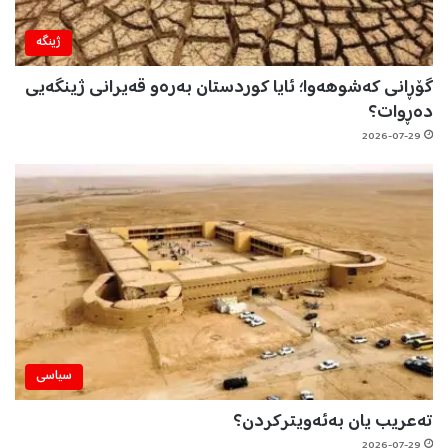
ژینگه‌
گۆڕانی کەشوهەوا؛ ئایا کوردستان بەرەو قەیرانی ژینگەیی
دەڕوات؟
2026-07-29
سیاسی
تەعریب یان بەئەویترکردن؟
2026-07-29