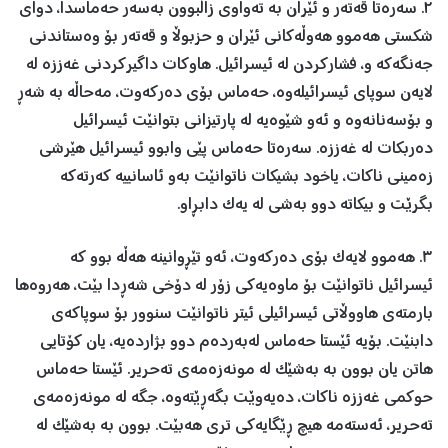
٢. سەرەتا قەتەر و ئێران بە تەواوی زاڵبوون بەسەر حەماسدا، دوای
شکستی هەموو هەوڵەکانی ئێران و حزبوڵا و قەتەر بۆ وەستاندنی
جەنگەکە و، فشارکردن لە ئیسرائیل. هاوکات داگیرکردنی غەززە لە
لایەن سوپای ئیسرائیلەوە، حەماس بۆی دەرکەوت، مەحاڵە بە شەڕ
و بۆسەنانەوە و ئەو شێوەیە لە پارتیزانی بتوانێت ئیسرائیل
دەربکات لە غەززە. سەرەتا حەماس پێی وابوو ئیسرائیل هێرشی
زەمینی ناکات، یاخود بشیکات ناتوانێت بەو ئاسانییە کەرتەکە
بگرێت و بیکاتە دوو بەشی لە یەک دابڕاو.
٣. هەموو لایەک بۆی دەرکەوت، ئەو تێڕوانینە هەڵە بوو کە
ئیسرائیل ناتوانێت بۆ ماوەیەکی زۆر لە دۆخی شەڕدا بێت، هەروەها
بارمتەی هاووڵاتی ئیسرائیلی ئیتر ناتوانێت سنوور بۆ سوپاکەی
دابنێت. بۆیە ئێستا حەماس لەبەردەم دوو بژاردەیە، یان کۆتایی
هاتن یان بوون بە بەشێک لە مونەزەمەی تەحریر. ئێستا حەماس
حوکمی غەززە ناکات، دەیەوێت بگەڕێتەوە، جگە لە مونەزەمەی
تەحریر، ئەستەمە هیچ ڕێگایەکی تری هەبێت. بوون بە بەشێک لە