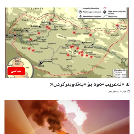
سیاسی
لە «تەعریب»ەوە بۆ «بەئەویترکردن»:
2026-07-29