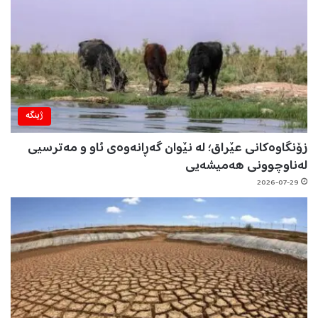
ژینگه‌
زۆنگاوەکانی عێراق؛ لە نێوان گەڕانەوەی ئاو و مەترسیی
لەناوچوونی هەمیشەیی
2026-07-29