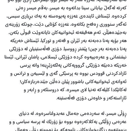
تەنیا سەرئێشەیە. غەززە سەر بە میسر بوو، ئیسرائیل ڕازی بوو ئەو
کەرتە لەگەڵ بیابانی سینا بداتەوە بە میسر، بەڵام میسر ڕەتی
کردەوە. ئێستاش ئایندەی غەززە پەیوەستە بە یەک بڕیاری سیسی،
ئەگەر سنووری ڕەفەح بکاتەوە، غەززە کۆتایی دێت، چونکە زۆرینەی
بەجێیدەهێڵن. ئەم هەقیقەتە ئیخوانییەکان نایانەوێت قبوڵی بکەن،
هەر بۆیە پەنا دەبەنە بەر ئێران و قەتەر و تورکیا، ئێستاش خەریکە
پەنا دەبەنە بەر چین! پێشتر ڕووسیا. دۆزی فەڵەستینیان لە دۆزێکی
نیشتمانی و عەرەبییەوە کردە دۆزێکی ئیسلامی، پاشان ئێرانی، ئێستا
خەریکە دەبێتە دۆزێکی گرووپەکانی پەلکەزێڕینە! واتە پرسی
ئازادکردنی قوودس بووە بە پرسێکی گەی و لێسبیەن و ترانس و
ئەوانەی ئیخوانییەکانی باشوور پێیان دەڵێن جێندەربازەکان!
لەکاتێکدا کلیلەکە تەنیا لای میسرە، کە دروستکەر و ڕابەر و
ئاڕاستەکەر و خاوەنی دۆزی فەڵەستینە.
ڕۆڵی میسر، لە سەردەمی جەمال عەبدولناسرەوە، لە دنیای
عەرەبی ڕۆڵێکی یەکلاکەرەوە بووە بۆ زۆرێک لە پرسە سیاسی و و
بزووتنەوە ڕزگاریخوازەکانی ناوچەکە. بۆ نموونە ڕۆڵی جەمال