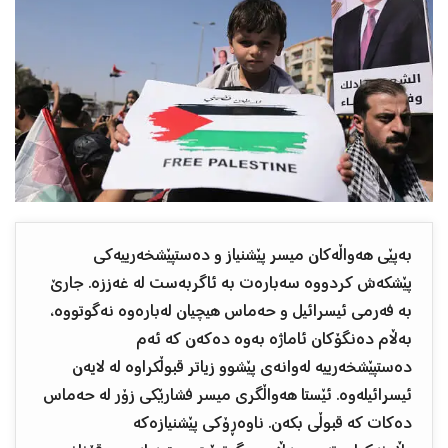
بەپێی هەواڵەکان میسر پێشنیاز و دەستپێشخەرییەکی
پێشکەش کردووە سەبارەت بە ئاگربەست لە غەززە. جارێ
بە فەرمی ئیسرائیل و حەماس هیچیان لەبارەوە نەگوتووە،
بەڵام دەنگۆکان ئاماژە بەوە دەکەن کە ئەم
دەستپێشخەرییە لەوانەی پێشوو زیاتر قبوڵکراوە لە لایەن
ئیسرائیلەوە. ئێستا هەواڵگری میسر فشارێکی زۆر لە حەماس
دەکات کە قبوڵی بکەن. ناوەڕۆکی پێشنیازەکە