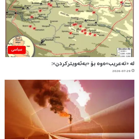
سیاسی
لە «تەعریب»ەوە بۆ «بەئەویترکردن»:
2026-07-29