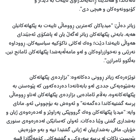
تاڵەکاندا و هەندێک ڕاگەیەندراوی تایبەت بە دیدار و
کۆبوونەوەکان و هیچی دی”.
زیاتر دەڵێ: “میدیاکان کەمترین ڕووماڵی تایبەت بە پێکهاتەکانیان
هەیە، بابەتی پێکهاتەکان زیاتر لەگەڵ یان لە پاشکۆی ئەجێندای
هەواڵی تایبەتدا دێت؛ وەک لەکاتی ناکۆکییە سیاسییەکان، ڕووداوە
نەرێنی و نەخوازراوەکان و لەو مامەڵەیەشدا پێکهاتەکان ئامانج نین،
بەڵکوو ئامرازن”.
توێژەرەکە زیاتر ڕوونی دەکاتەوە: “بژاردەی پێکهاتەکان
بەشێوەیەکی جددی لەو بابەتانەدا دەردەکەون کە پێوەستن بە
پێکهاتەکانەوە، بەڵام ئامادەیی بژاردەی پێکهاتەکان لەناو ڕووماڵی
پرسە گشتییەکاندا دەگمەنە” و ئەوەش بە بۆچوونی ئەو، مانای
وایە: “میدیا پێکهاتەکان وەک گرووپێکی پەراوێز و لەدەرەوەی ژیان و
بەشداری گشتی وێنا دەکات. ئەوان کەسانێکن لەدەرەوەی سنوری
خۆیان، مافی بەشدارییان لە ژیانی گشتیدا نییە و بەو جۆرەیش
پێویست ناکات لە پرسە سەرەکی و گشتییەکانی کۆمەڵگادا قسە