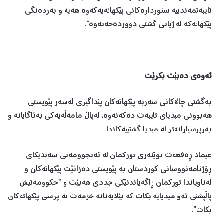
تایبەتمەندییە سنوردارەکانی پێکهاتەیەکەوە هەیە و بەردەنگی
پێکهاتەکە لە ژیانی گشتی دووردەخەنەوە”.
ئەوەی دەبێت بکرێت
بەگشتی چالاکانی سەربە پێکهاتەکان پێداگیری لەسەر پێویستی
هەبوونی میدیای تایبەت دەکەنەوە، لەپاڵ مامەڵەیەکی بەئاگایانە و
بەرپرسیارانەتر لە میدیا گشتییەکاندا.
عیماد ڕەفعەت نوێنەری تورکمان لە ئەنجوومەنی سەندیکای
ڕۆژنامەنووسانی کوردستان بە پێویستی دەزانێت پێکهاتەکان و
لەناویاندا تورکمان ڕاگەیاندنێکی جددی هەبێت و “حکوومەتیش
پاڵپشتی ئەو میدیایە بکات کە بێلایەنانە خزمەت بە پرسی پێکهاتەکان
بکات”.