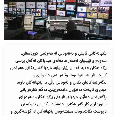
پێکهاتەکانی ئایینی و نەتەوەیی لە هەرێمی کوردستان،
سەرنج و تێبینییان لەسەر مامەڵەی میدیاکان لەگەڵ پرسی
پێکهاتەکان هەیە. ئەوان پێیان وایە، میدیا گشتییەکانی هەرێمی
کوردستان نەیانتوانیوە نوێنەرایەتی داخوازی و
نیگەرانییەکانیان بکەن و ئەوەش پاڵی بە پێکهاتەکان ناوە،
میدیای تایبەت بەخۆیان دابمەزرێنن، بەڵام شارەزایانی
ڕاگەیاندن دەڵێن، میدیای تایبەتی پێکهاتەکان، سەرەڕای
سنورداری کاریگەرییەکەی، دەشێت لێکەوتی نەرێنییش
دروست بکات، وەک هێشتنەوەی پێکهاتەکان لە گۆشەگیری و