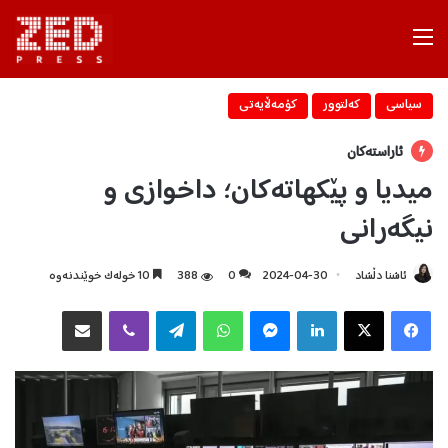
Menu
سیاسی
كه‌لتوور
كۆمه‌ڵایه‌تی
ئاراستەکان
میدیا و پێکهاتەکان؛ داخوازی و
نیگەرانی
ئاشنا دڵشاد
2024-04-30
0
388
10 خولەک خوێندنەوە
Facebook
X
LinkedIn
Messenger
WhatsApp
Telegram
Viber
هاوبه‌شكردن به‌ ئیمه‌یڵ