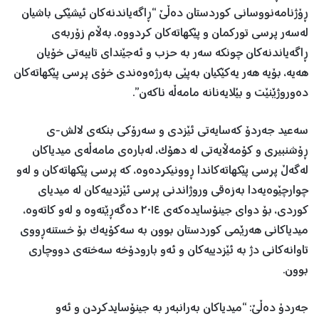
ڕۆژنامەنووسانی کوردستان دەڵێ “ڕاگەیاندنەکان ئیشێکی باشیان
لەسەر پرسی تورکمان و پێکهاتەکان کردووە، بەڵام زۆربەی
ڕاگەیاندنەکان چونکە سەر بە حزب و ئەجێندای تایبەتی خۆیان
هەیە، بۆیە هەر یەکێکیان بەپێی بەرژەوەندی خۆی پرسی پێکهاتەکان
دەوروژێنێت و بێلایەنانە مامەڵە ناکەن”.
سەعید جەردۆ کەسایەتی ئێزدی و سەرۆکی بنکەی لالش-ی
ڕۆشنبیری و کۆمەڵایەتی لە دهۆک، لەبارەی مامەڵەی میدیاکان
لەگەڵ پرسی پێکهاتەکاندا ڕوونیکردەوە، کە پرسی پێکهاتەکان و لەو
چوارچێوەیەدا بەزەقی وروژاندنی پرسی ئێزدییەکان لە میدیای
کوردی، بۆ دوای جینۆسایدەکەی ٢٠١٤ دەگەڕێتەوە و لەو کاتەوە،
میدیاکانی هەرێمی کوردستان بوون بە سەکۆیەک بۆ خستنەڕووی
تاوانەکانی دژ بە ئێزدییەکان و ئەو بارودۆخە سەختەی دووچاری
بوون.
جەردۆ دەڵێ: “میدیاکان بەرانبەر بە جینۆسایدکردن و ئەو