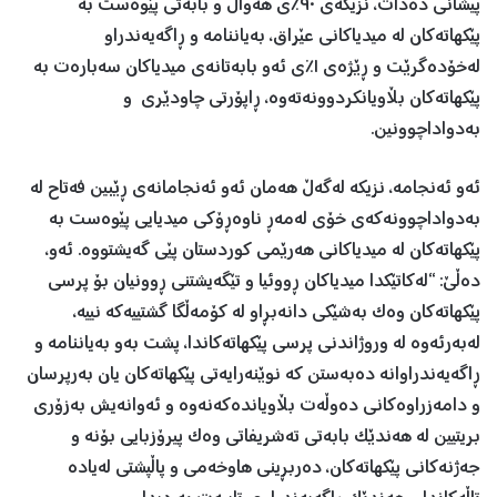
پیشانی دەدات، نزیکەی ٩٠٪ی هەواڵ و بابەتی پێوەست بە
پێکهاتەکان لە میدیاکانی عێراق، بەیاننامە و ڕاگەیەندراو
لەخۆدەگرێت و ڕێژەی ١٪ی ئەو بابەتانەی میدیاکان سەبارەت بە
پێکهاتەکان بڵاویانکردوونەتەوە، ڕاپۆرتی چاودێری و
بەدواداچوونین.
ئەو ئەنجامە، نزیکە لەگەڵ هەمان ئەو ئەنجامانەی ڕێبین فەتاح لە
بەدواداچوونەکەی خۆی لەمەڕ ناوەڕۆکی میدیایی پێوەست بە
پێکهاتەکان لە میدیاکانی هەرێمی کوردستان پێی گەیشتووە. ئەو،
دەڵێ: “لەکاتێکدا میدیاکان ڕووئیا و تێگەیشتنی ڕوونیان بۆ پرسی
پێکهاتەکان وەک بەشێکی دانەبڕاو لە کۆمەڵگا گشتییەکە نییە،
لەبەرئەوە لە وروژاندنی پرسی پێکهاتەکاندا، پشت بەو بەیاننامە و
ڕاگەیەندراوانە دەبەستن کە نوێنەرایەتی پێکهاتەکان یان بەرپرسان
و دامەزراوەکانی دەوڵەت بڵاویاندەکەنەوە و ئەوانەیش بەزۆری
بریتیین لە هەندێک بابەتی تەشریفاتی وەک پیرۆزبایی بۆنە و
جەژنەکانی پێکهاتەکان، دەربڕینی هاوخەمی و پاڵپشتی لەیادە