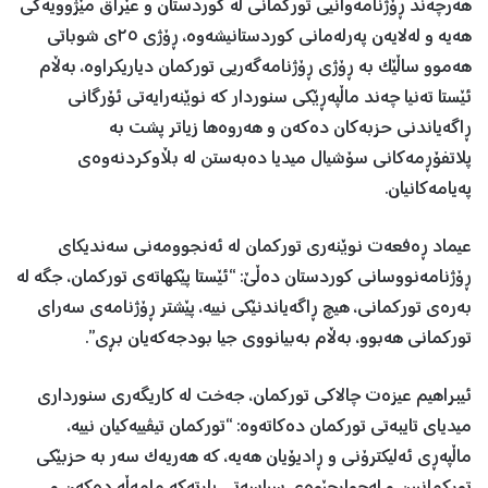
هەرچەند ڕۆژنامەوانیی تورکمانی لە کوردستان و عێراق مێژوویەکی
هەیە و لەلایەن پەرلەمانی کوردستانیشەوە، ڕۆژی ٢٥ی شوباتی
هەموو ساڵێک بە ڕۆژی ڕۆژنامەگەریی تورکمان دیاریکراوە، بەڵام
ئێستا تەنیا چەند ماڵپەڕێکی سنوردار کە نوێنەرایەتی ئۆرگانی
ڕاگەیاندنی حزبەکان دەکەن و هەروەها زیاتر پشت بە
پلاتفۆڕمەکانی سۆشیال میدیا دەبەستن لە بڵاوکردنەوەی
پەیامەکانیان.
عیماد ڕەفعەت نوێنەری تورکمان لە ئەنجوومەنی سەندیکای
ڕۆژنامەنووسانی کوردستان دەڵێ: “ئێستا پێکهاتەی تورکمان، جگە لە
بەرەی تورکمانی، هیچ ڕاگەیاندنێکی نییە، پێشتر ڕۆژنامەی سەرای
تورکمانی هەبوو، بەڵام بەبیانووی جیا بودجەکەیان بڕی”.
ئیبراهیم عیزەت چالاکی تورکمان، جەخت لە کاریگەری سنورداری
میدیای تایبەتی تورکمان دەکاتەوە: “تورکمان تیڤییەکیان نییە،
ماڵپەڕی ئەلیکترۆنی و ڕادیۆیان هەیە، کە هەریەک سەر بە حزبێکی