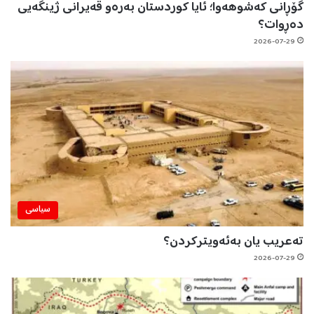
گۆڕانی کەشوهەوا؛ ئایا کوردستان بەرەو قەیرانی ژینگەیی
دەڕوات؟
2026-07-29
سیاسی
تەعریب یان بەئەویترکردن؟
2026-07-29