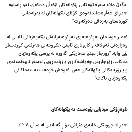
لەگەڵ مافە سەرەکییەکانی پێکهاتەکان تێکەڵی دەکەن، ئەو ڕاستییە
بەدوای هەڵوەشاندنەوەی کۆتای پێکهاتەکان لە پەرلەمانی
کوردستان بەزەقی دەرکەوت”.
ئەمیر عوسمان بەڕێوەبەری بەڕێوەبەرایەتی پێکەوەژیانی ئایینی لە
وەزارەتی ئەوقاف و کاروباری ئایینی حکوومەتی هەرێمی کوردستان
پێی وایە، “زۆرجار میدیا غەدرێکی گەورە لە پرسی پێکەوەژیان
دەکات، زۆرجاریش چەواشەکاری و زیادەڕۆیی لەسەر تایبەتمەندی
و پیرۆزییەکانی پێکهاتەکان هەن، ئەوەش خزمەت بە بنەماکانی
پێکەوەژیان ناکات”.
ناوەڕۆکی میدیایی پێوەست بە پێکهاتەکان
بەدواداچوونێکی خانەی عێراقی بۆ ڕاگەیاندن لە ساڵی ٢٠١٨دا،