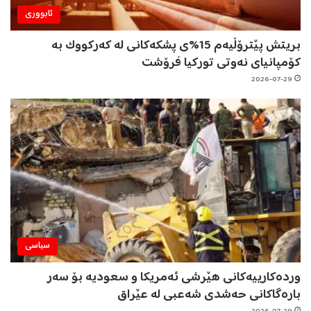
ئابووری
بریتش پێترۆڵیەم 15%ی پشکەکانی لە کەرکووک بە
کۆمپانیای نەوتی تورکیا فرۆشت
2026-07-29
سیاسی
وردەکارییەکانی هێرشی ئەمریکا و سعودیە بۆ سەر
بارەگاکانی حەشدی شەعبی لە عێراق