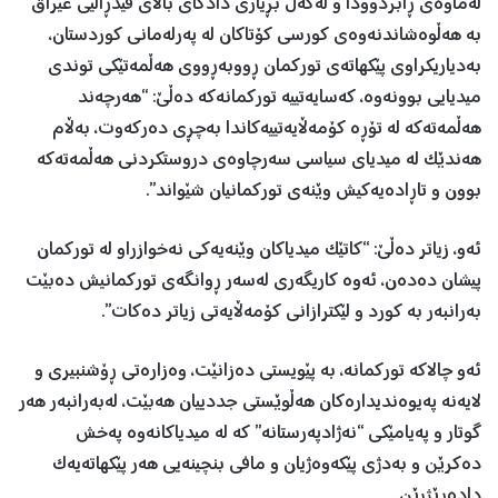
لەماوەی ڕابردوودا و لەگەڵ بڕیاری دادگای باڵای فیدڕاڵیی عێراق
بە هەڵوەشاندنەوەی کورسی کۆتاکان لە پەرلەمانی کوردستان،
بەدیاریکراوی پێکهاتەی تورکمان ڕووبەڕووی هەڵمەتێکی توندی
میدیایی بوونەوە، کەسایەتییە تورکمانەکە دەڵێ: “هەرچەند
هەڵمەتەکە لە تۆڕە کۆمەڵایەتییەکاندا بەچڕی دەرکەوت، بەڵام
هەندێک لە میدیای سیاسی سەرچاوەی دروستکردنی هەڵمەتەکە
بوون و تاڕادەیەکیش وێنەی تورکمانیان شێواند”.
ئەو، زیاتر دەڵێ: “کاتێک میدیاکان وێنەیەکی نەخوازراو لە تورکمان
پیشان دەدەن، ئەوە کاریگەری لەسەر ڕوانگەی تورکمانیش دەبێت
بەرانبەر بە کورد و لێکترازانی کۆمەڵایەتی زیاتر دەکات”.
ئەو چالاکە تورکمانە، بە پێویستی دەزانێت، وەزارەتی ڕۆشنبیری و
لایەنە پەیوەندیدارەکان هەڵوێستی جددییان هەبێت، لەبەرانبەر هەر
گوتار و پەیامێکی “نەژادپەرستانە” کە لە میدیاکانەوە پەخش
دەکرێن و بەدژی پێکەوەژیان و مافی بنچینەیی هەر پێکهاتەیەک
دادەڕێژرێن.