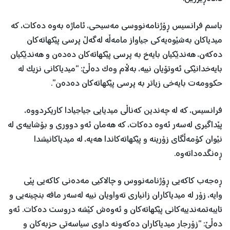
باسم فرانسیس ڕۆژنامەنووسی مەسیحی، ئاماژە بەوە دەکات، کە
میدیاکان بەشێوەیەکی جیاواز مامەڵە لەگەڵ پرسی پێکهاتەکان
دەکەن، هەندێکیان بایەخ بە پرسی پێکهاتەکان دەدەن و هەندێکیان
بایەخدانێکی ئەوتۆیان نییە، بەڵام وەک دەڵێ: “میدیاکانی نزیک لە
حکوومەت بایەخی زیاتر بە پرسی پێکهاتەکان دەدەن”.
فرانسیس، کە لە چەندین کەناڵی میدیایی جیاجیادا کاریکردووە،
پێداگیری لەسەر ئەوە دەکات، کە هەمان ئەو دووری و بۆشاییەی لە
نێوان کۆمەڵگای زۆرینە و پێکهاتەکاندا هەیە، لە میدیاکانیشدا
ڕەنگدەداتەوە.
ڕەجەب کاکەیی ڕۆژنامەنووس و چالاکیی مەدەنی کاکەیی پێی
وایە، زۆر لە میدیاکاران زانیاری تەواویان نییە لەسەر مافە بنچینەیی و
تایبەتمەندییەکانی پێکهاتەکان و ئەوەش کێشە دروست دەکات. ئەو
دەڵێ: “زۆرجار میدیاکاران دەکەونە داوی سیاسەتی حزبەکان و