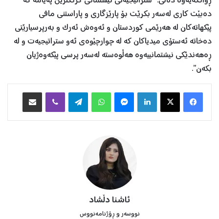
ڕوانگەیەوە دەڵێ: “ستراتیجیەتی نیشتمانی گرنگترین پەیامە کە
دەبێت کاری لەسەر بکرێت بۆ پارێزگاری و پاراستنی مافی
پێکهاتەکان لە هەرێمی کوردستان و ئەوەش ئەرک و بەرپرسیارێتی
دەخاتە ئەستۆی میدیاکان کە لە چوارچێوەی ئەو ستراتیجیەت و لە
ڕەهەندێکی نیشتمانییەوە هەڵوەستە لەسەر پرسی پێکەوەژیان
بکەن”.
Facebook
X
LinkedIn
Messenger
WhatsApp
Telegram
Viber
هاوبه‌شكردن به‌ ئیمه‌یڵ
ئاشنا دڵشاد
نووسەر و ڕۆژنامەنووس