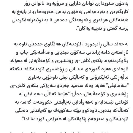
بەهۆی سنورداری توانای دارایی و مرۆییەوە، ناتوانن زۆر
کاریگەربن و بەردەوامی بەخۆیان بدەن، هەروەها زیاتر بایەخ بە
لایەنەکانی هونەری و فەرهەنگی دەدەن تا بە نوێنەرایەتیکردنی
پرسە گشتی و بنچینەییەکان”.
لە چەند ساڵی ڕابردوودا، ئێزدییەکان هەنگاوی جددیان ناوە بە
ئاڕاستەی دامەزراندنی سەکۆی میدیایی و هەڵمەتێکی چاپ و
بڵاوکردنەوە. بنکەی لالش-ی ڕۆشنبیری و کۆمەڵایەتی لە دهۆک،
ناوەندی هەرە گەورەی میدیایی و ڕۆشنبیری ئێزدییەکانە. بنکەکە
ماڵپەڕێکی ئەلیکترۆنی و کەناڵێکی تیڤی ناوخۆیی بەناوی
“سەماتیڤی” هەیە. وەک سەعید جەردۆ سەرۆکی بنکەی لالش-ی
ڕۆشنبیری و کۆمەڵایەتی، دەڵێ: “هێشتا کەناڵی سەماتیڤی لە
قۆناغی تێستدایە و لەهەوڵداین بەپاڵپشتی حکوومەت گەشە بە
کەناڵەکە بدەین، تاوەکوو ببێتە سەکۆیەک بۆ گەیاندنی دەنگی
ئێزدییەکان و سەرجەم پێکهاتەکان لە هەرێمی کوردستاندا”.