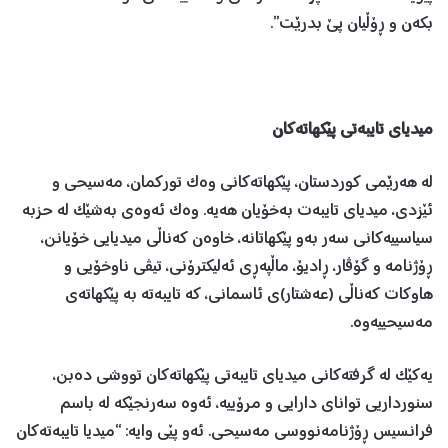
بکەن و ڕۆڵیان پێ بدرێت”.
میدیای تایبەتی پێکهاتەکان
لە هەرێمی کوردستان، پێکهاتەکانی وەک تورکمان، مەسیحی و
ئێزدی، میدیای تایبەت بەخۆیان هەیە. وەک ئەوەی بەشێک لە حزبە
سیاسییەکانی سەر بەو پێکهاتانە، خاوەن کەناڵی میدیایی خۆیانن،
ڕۆژنامە و گۆڤار، ڕادیۆ، ماڵپەڕی ئەلیکترۆنی، تیڤی ناوخۆیی و
هاوکات کەناڵی (عەشتار)ی ئاسمانی، کە تایبەتە بە پێکهاتەی
مەسیحییەوە.
یەکێک لە گرفتەکانی میدیای تایبەتی پێکهاتەکان تووشی دەبن،
سنورداریی توانای دارایی و مرۆییە، ئەوە سەرنجێکە لە باسم
فرانسیس ڕۆژنامەنووسی مەسیحی. ئەو پێی وایە: “میدیا تایبەتەکان