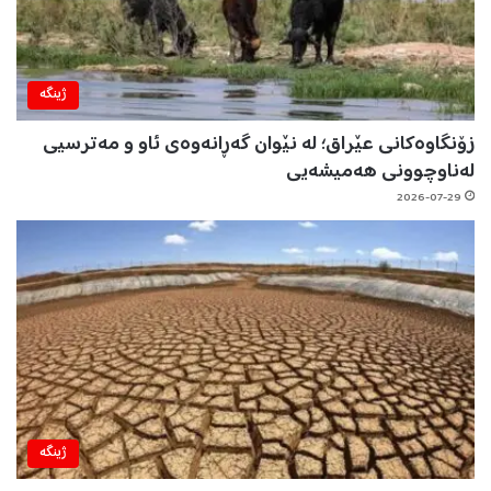
ژینگه‌
زۆنگاوەکانی عێراق؛ لە نێوان گەڕانەوەی ئاو و مەترسیی
لەناوچوونی هەمیشەیی
2026-07-29
ژینگه‌