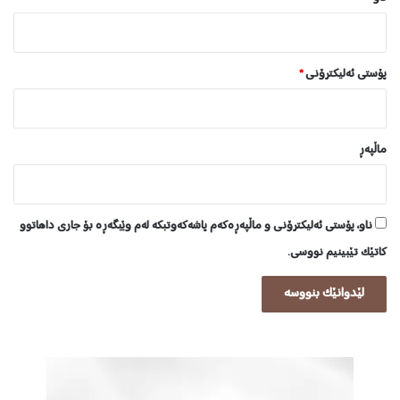
پۆستی ئەلیکترۆنی
*
ماڵپه‌ڕ
ناو، پۆستی ئەلیکترۆنی و ماڵپەڕەکەم پاشەکەوتبکە لەم وێبگەڕە بۆ جاری داهاتوو
کاتێک تێبینیم نووسی.