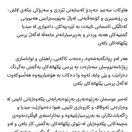
هاوکات سەعید جەردۆ کەسایەتی ئێزدی و سەرۆکی بنکەی لالش-
ی ڕۆشنبیری و کۆمەڵایەتی، لەپاڵ بەپێویستزانینی هەبوونی
کەناڵێکی ئاسمانی تایبەت بە ئێزدییەکان، داخوازی لە میدیا
گشتییەکان هەیە، وردتر و بەرپرسیارانەتر مامەڵە لەگەڵ پرسی
پێکهاتەکان بکەن.
هەر لەو ڕوانگەیەشەوە، ڕەجەب کاکەیی، ڕاهێنان و تواناسازی
ڕۆژنامەنووسان سەبارەت بە پرسی پێکهاتەکان بەگشتی بەگرنگ
دەزانێت و پێی وایە، ئەوە وا دەکات بە هۆشیارییەوە هەڵسوکەوت
لەگەڵ پرسی پێکهاتەکان بکەن.
ئەمیر عوسمان بەڕێوەبەری بەڕێوەبەرایەتی پێکەوەژیانی ئایینی لە
وەزارەتی ئەوقاف و کاروباری ئایینی، هیوا دەخوازێت میدیا و
ڕاگەیاندنکاران بە بەرپرسیارێتییەوە و بەئاڕاستەی قوڵکردنەوەی
بنچینەکانی پێکەوەژیان لە نێوان پێکهاتەکان بەگشتی کار بکەن و لەو