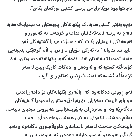
تورکمانیین و لەچوارچێوەی سیاسەتی پارتەکە مامەڵە دەکەن و
نەیانتوانیوە نوێنەرایەتی پرسی گشتیی تورکمان بکەن”.
بۆچوونێکی گشتی هەیە، کە پێکهاتەکان پێویستیان بە میدیایەک هەیە،
بایەخ بە پرسە تایبەتەکانیان بدات و خزمەت بە کەلتوور و
فەرهەنگی تایبەتیان بکات، کە دەشێت میدیا گشتییەکان ئەو
“تایبەتمەندییانە” بە ئەرکی خۆیان نەزانن، بەڵام گرفتێکی بنچینەیی
هەیە: “میدیا تایبەتەکان تەنیا کۆمەڵگەی پێکهاتەکە دەدوێنن، نەک
کۆمەڵگە گشتییەکە و ئەوەش وا دەکات کاریگەرییان لەسەر
کۆمەڵگە گشتییەکە نەبێت”، ڕێبین فەتاح وای گوت.
ئەو، ڕوونی دەکاتەوە، کە “پاڵنەری پێکهاتەکان بۆ دامەزراندنی
میدیای تایبەت بەخۆیان، بۆ پەراوێزخستنیان لە میدیا گشتییەکان
دەگەڕێتەوە” و سەرەڕای بەپێویستزانینی هەبوونی میدیای تایبەت،
بەڵام دەشێت لێکەوتی نەرێنی هەبێت، وەک دەڵێ: “میدیا
تایبەتەکان جەخت لەسەر ناسنامەی هاووڵاتیبوون ناکاتەوە و تەنیا
گرنگی بەو هەواڵە سنوردارانە دەدەن کە پەیوەندییان بە