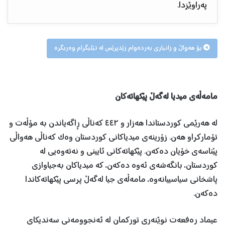
پەراوێزدا.
بۆ هەواڵ و زانیاری بەردەوام زێدپرێس لە تێلیگرام وەربگرە
مامەڵەی میدیا لەگەڵ پێکهاتەکان
لە هەرێمی کوردستاندا هەزار و ٤٤٢ کەناڵی ڕاگەیاندن بە مۆڵەت و
تۆمارکراو هەن. زۆرینەی میدیاکانی کوردستان وەک کەناڵی هەواڵی
پێناسەی خۆیان دەکەن. پێکهاتەکانی ئایینی و نەتەوەیی لە
کوردستان، بانگەشەی ئەوە دەکەن، کە میدیاکان بەجیاوازی
پاشخانی سیاسییانەوە، مامەڵەی جیا لەگەڵ پرسی پێکهاتەکاندا
دەکەن.
عیماد ڕەفعەت نوێنەری تورکمان لە ئەنجوومەنی سەندیکای