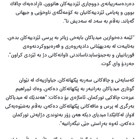
دەردەسەرییانەی دووچاری ئێزدییەکان هاتوون، تاڕادەیەک چالاک
بوون و پەیامی ئێزدییەکانیان بە کۆمەڵگەی ناوخۆیی و جیهانی
گەیاند، بەڵام بە سەد لە سەدیش نا”.
“ئێمە دەخوازین میدیاکان بایەخی زیاتر بە پرسی ئێزدییەکان بدەن،
بەتایبەت لە بەدیهێنانی دادپەروەری و قەرەبووکردنەوەی
قوربانییان و بەجینۆسایدناساندنی تاوانەکانی دژ بە ئێزدی کراون”،
جەردۆ وای گوت.
کەسایەتی و چالاکانی سەربە پێکهاتەکان، جیاوازییەک لە نێوان
گوتاری میدیاکان بەرانبەر بە پێکهاتەکان دەکەن، وەک ئیبراهیم
عیزەت چالاکیی تورکمان، ئاماژەی بۆ دەکات: “هەندێک لە میدیاکان
بەرگری لە پرس و مافەکانی پێکهاتەکان دەکەن، بەڵام بەشێوەیەکی
لاواز، لەکاتێکدا میدیای دیکە هەن زۆر بەتوندی دژایەتی تورکمان
دەکەن، ئەوە بەڕاستی جێی نیگەرانییە”.