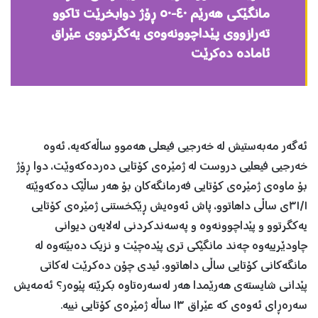
مانگێكی هه‌رێم ٤٠-٥٠ ڕۆژ دوابخرێت تاكوو
ته‌رازووی پێداچوونه‌وه‌ی یه‌كگرتووی عێراق
ئاماده ‌ده‌كرێت
ئه‌گه‌ر مه‌به‌ستیش له‌ خه‌رجیی فیعلی هه‌موو ساڵه‌كه‌یه‌، ئه‌وه‌‌
خه‌رجیی فیعلیی دروست له‌ ژمێره‌ی كۆتایی ده‌رده‌كه‌وێت، دوا ڕۆژ
بۆ ماوه‌ی ژمێره‌ی كۆتایی فه‌رمانگه‌كان بۆ هه‌ر ساڵێك ده‌كه‌وێته‌
٣١/١ی ساڵی داهاتوو‌، پاش ئه‌وه‌یش ڕێكخستنی ژمێره‌ی كۆتایی
یه‌كگرتوو و پێداچوونه‌وه‌ و په‌سه‌ندكردنی له‌لایه‌ن دیوانی
چاودێرییه‌وه‌ چه‌ند مانگێكی تری پێده‌چێت و نزیك ده‌بێته‌وه‌ له‌
مانگه‌كانی كۆتایی ساڵی داهاتوو، ئیدی چۆن ده‌كرێت له‌كاتی
پێدانی شایسته‌ی هه‌رێمدا هه‌ر له‌سه‌ره‌تاوه‌ بكرێته‌ پێوه‌ر؟ ئه‌مه‌یش
سه‌ره‌ڕای ئه‌وه‌ی كه‌ عێراق ١٣ ساڵه‌ ژمێره‌ی كۆتایی نییه‌.