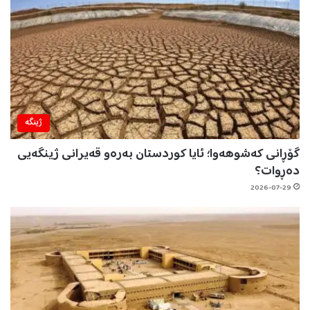
ژینگه‌
گۆڕانی کەشوهەوا؛ ئایا کوردستان بەرەو قەیرانی ژینگەیی
دەڕوات؟
2026-07-29