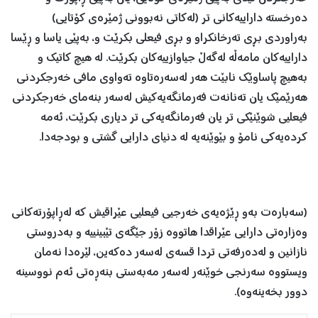
ده‌رخسته‌ داراییه‌كانی تر (له‌كاتی نه‌بوونی ژمێره‌ی كۆتایی)
به‌راوردی بڕی ته‌رخانكراو و بڕی فیعلی بكرێت و، به‌پێی یاسا و ڕێسا
داراییه‌كان مامه‌ڵه‌ له‌گه‌ڵ جیاوازییه‌كان بكرێت.‌ له‌ هیچ كاتیك و
به‌هیچ پاساوێك نابێت هه‌ر له‌سه‌ره‌تاوه‌ ته‌واوی مافی خه‌رجكردنی
هه‌رێمێك یان ته‌نانه‌ت فه‌رمانگه‌یه‌كیش له‌سه‌ر بنه‌مای خه‌رجكردنی
فیعلیی شوێنێكی تر یان فه‌رمانگه‌یه‌كی تر دیاری بكرێت، ئه‌مه‌
كرده‌یه‌كی نامۆ و بێوێنه‌یه‌ له ‌دنیای دارایی گشتی و بودجه‌دا.
(سه‌باره‌ت به‌و ڕێژه‌یه‌ی خه‌رجیی فیعلیی عێراقیش كه‌ له‌ڕاپۆرته‌كانی
وه‌زاره‌تی دارایی عێراقدا هاتووه‌ زۆر جێگه‌ی تێبینییه ‌و به‌دروستی
نازانین و له‌ده‌رفه‌تی تردا قسه‌ی له‌سه‌ر ده‌كه‌ین، لێره‌دا نه‌مان
ویستووه‌ سه‌رنجی خوێنه‌ر له‌سه‌ر مه‌به‌ستی بنه‌ڕه‌تی ئه‌م نووسینه‌
دوور بخه‌ینه‌وه‌).