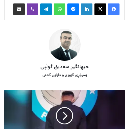
Facebook
X
LinkedIn
Messenger
WhatsApp
Telegram
Viber
هاوبه‌شكردن به‌ ئیمه‌یڵ
جیهانگیر سەدیق گوڵپی
پسپۆڕی ئابوری و دارایی گشتی
پ
ێ
ن
ج
و
ی