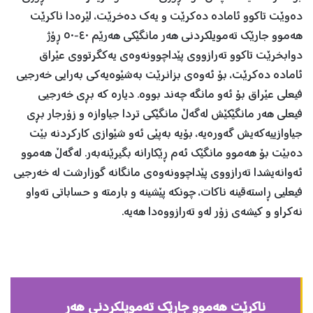
ده‌وێت تاكوو ئاماده‌ ده‌كرێت و یه‌ك ده‌خرێت، لێره‌دا ناكرێت
هه‌موو جارێك ته‌مویلكردنی هه‌ر مانگێكی هه‌رێم ٤٠-٥٠ ڕۆژ
دوابخرێت تاكوو ته‌رازووی پێداچوونه‌وه‌ی یه‌كگرتووی عێراق
ئاماده ‌ده‌كرێت، بۆ ئه‌وه‌ی بزانرێت به‌شێوه‌یه‌كی به‌رایی خه‌رجیی
فیعلی عێراق بۆ ئه‌و مانگه‌ چه‌ند بووه‌. دیاره‌ كه‌ بڕی خه‌رجیی
فیعلی هه‌ر مانگێكێش له‌گه‌ڵ مانگێكی تردا جیاوازه‌ و زۆرجار بڕی
جیاوازییه‌كه‌یش گه‌وره‌یه،‌ بۆیه‌ به‌پێی ئه‌و شێوازی كاركردنه‌ بێت
ده‌بێت بۆ هه‌موو مانگێك ئه‌م ڕێكارانه‌ بگیرێنه‌به‌ر. له‌گه‌ڵ هه‌موو
ئه‌وانه‌یشدا ته‌رازووی پێداچوونه‌وه‌ی مانگانه‌ گوزارشت له‌ خه‌رجیی
فیعلیی ڕاسته‌قینه ناكات‌، چونكه‌ پێشینه‌ و بارمته‌ و حساباتی ته‌واو
نه‌كراو و كیشه‌ی زۆر له‌و ته‌رازووه‌دا هه‌یه‌‌‌‌.
ناكرێت هه‌موو جارێك ته‌مویلكردنی هه‌ر