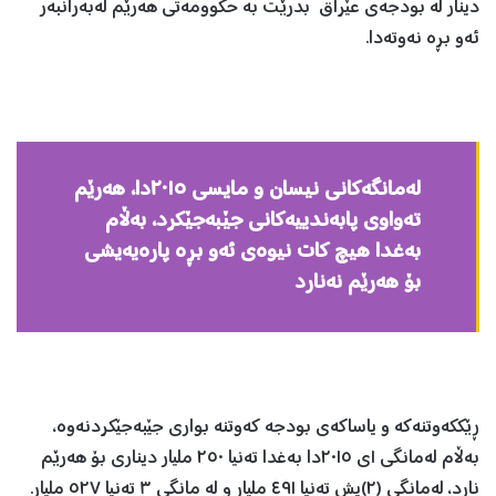
دینار له‌ بودجه‌ی عێراق بدرێت به‌ حكوومه‌تی هه‌رێم له‌به‌رانبه‌ر
ئه‌و بڕه‌ نه‌وته‌دا.
له‌مانگه‌كانی نیسان و مایسی ٢٠١٥دا، هه‌رێم
ته‌واوی پا‌به‌ندییەکانی جێبه‌جێكرد، به‌ڵام
به‌غدا هیچ كات نیوه‌ی ئه‌و بڕه‌ پاره‌یه‌یشی
بۆ هه‌رێم نه‌نارد
ڕێككه‌وتنه‌كه‌ و یاساكه‌ی بودجه‌ كه‌وتنه‌ بواری جێبه‌جێكردنه‌وه‌،
به‌ڵام له‌مانگی ١ی ٢٠١٥دا به‌غدا ته‌نیا ٢٥٠ ملیار دیناری بۆ هه‌رێم
نارد، له‌مانگی (٢)یش ته‌نیا ٤٩١ ملیار و له‌ مانگی ٣ ته‌نیا ٥٢٧ ملیار. ‌