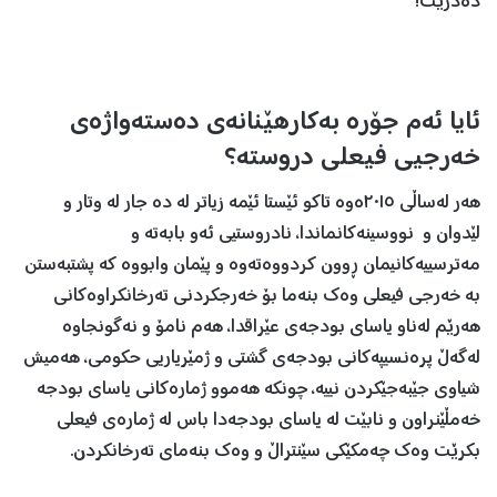
ده‌درێت!
ئایا ئه‌م جۆره‌ به‌كارهێنانه‌ی ده‌سته‌واژه‌ی
خه‌رجیی فیعلی دروسته‌؟
هه‌ر له‌ساڵی ٢٠١٥ه‌وه‌ تاكو ئێستا ئێمه‌ زیاتر له‌ ده‌ جار له‌ وتار و
لێدوان و نووسینه‌كانماندا، نادروستیی ئه‌و بابه‌ته ‌و
مه‌ترسییه‌كانیمان ڕوون كردووه‌ته‌وه‌ و پێمان وابووه‌ كه‌ پشتبه‌ستن
به‌ خه‌رجی فیعلی وه‌ك بنه‌ما بۆ خه‌رجكردنی ته‌رخانكراوه‌كانی
هه‌رێم له‌ناو یاسای بودجه‌ی عێراقدا، هه‌م نامۆ و نه‌گونجاوه‌
له‌گه‌ڵ پره‌نسیپه‌كانی بودجه‌ی گشتی و ژمێریاریی حكومی، هه‌میش
شیاوی جێبه‌جێكردن نییه، چونكه‌ هه‌موو ژماره‌كانی یاسای بودجه‌
خه‌مڵێنراون و نابێت له‌ یاسای بودجه‌دا باس له‌ ژماره‌ی فیعلی
بكرێت وه‌ك چه‌مكێكی سێنتراڵ و وه‌ك بنه‌مای ته‌رخانكردن.