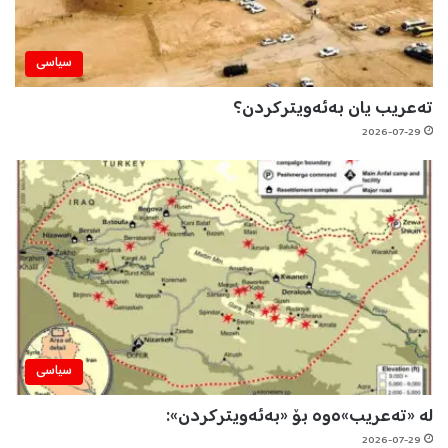
سیاسی
تەعریب یان بەئەویترکردن؟
2026-07-29
سیاسی
لە «تەعریب»ەوە بۆ «بەئەویترکردن»:
2026-07-29