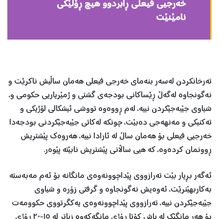
خه‌رجیی فیعلی ڕابردوو هیچ ڕۆڵێكی
نامێنێت
ته‌رخانكردن له‌سه‌ر بنه‌مای خه‌رجی فیعلی هه‌مان ساڵیش ناكرێت و
نه‌گونجاوه‌ له‌گه‌ڵ ڕێساكانی بودجه‌ی گشتی و ژمێریاریی حكومی و،
شیاوی جێبه‌جێكردن نییه‌، له‌م ڕووه‌وه‌ تووشی ئیشكالی لۆژیكی و
ته‌كنیكی و مه‌نهه‌جی ده‌بێت، چونكه‌ له‌كاتی جێبه‌جێكردنی بودجه‌دا
خه‌رجیی فیعلی بۆ هه‌مان ساڵ له‌ ئارادا نییه‌، هه‌روه‌ك پێشتریش
ڕوونمان كرده‌وه، کە‌ هیی ساڵانی پێشتریش نابێته‌ پێوه‌ر.
ئه‌گه‌ر بڕیار بێت ته‌رازووی پێداچوونه‌وه‌ی مانگانه‌ بۆ ئه‌م مه‌به‌سته‌
به‌كاربهێنرێت، ئه‌وه‌یش نه‌گونجاوه ‌و گرفتی زۆره‌ و شیاوی
جێبه‌جێكردن نییه‌، ته‌رازووی پێداچوونه‌وه‌ی یه‌كگرتووی حكوومه‌ت
بۆ هه‌ر مانگێك له‌ پاش كۆتا ڕۆژی مانگه‌كه‌وه‌ زیاتر له‌ ١٥-٢٠ ڕۆژی