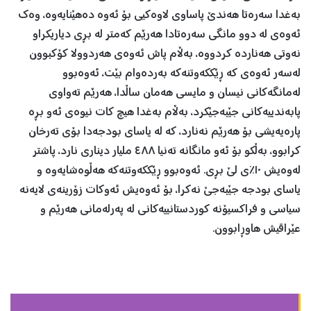
به‌غدا سه‌ره‌تا هه‌ندێ پاساوی لاوه‌كیی بۆ ئه‌وه‌ ده‌هێنایه‌وه،‌ وه‌ك
ئه‌وه‌ی له‌ دوو مانگی سه‌ره‌تادا هه‌رێم كه‌متر له‌ بڕی دیاریكراو
نه‌وتی هه‌نارده‌ كردووه‌، به‌ڵام پاش ئه‌وه‌ی هه‌ردوولا كۆكبوون
له‌سه‌ر ئه‌وه‌ی كه‌ ڕێككه‌وتنه‌كه‌ به‌رده‌وام بێت، ئه‌وه‌بوو
له‌مانگه‌كانی نیسان و مایسی هه‌مان ساڵدا، هه‌رێم ته‌واوی
پا‌به‌ندییەکانی جێبه‌جێكرد، به‌ڵام به‌غدا هیچ كات نیوه‌ی ئه‌و بڕه‌
پاره‌یه‌یشی بۆ هه‌رێم نه‌نارد، كه‌ له‌ یاسای بودجه‌دا بۆی ته‌رخان
كرابوو، به‌ڵكو بۆ ئه‌و مانگانه‌ ته‌نیا ٤٨٨ ملیار دیناری نارد، پاشتر‌
له‌وه‌یش ١٠٪ی لێ بڕی. ئه‌وه‌بوو ڕێکكه‌وتنه‌كه‌ هه‌ڵوه‌شایه‌وه‌ و
یاسای بودجه‌ جێبه‌جێ نه‌كرا، بۆ ئه‌وه‌یش ئه‌وكات زۆرینه‌ی لایه‌نه‌
سیاسی و فراكسیۆنه‌ كوردستانییه‌كانی له‌ په‌رله‌مانی هه‌رێم و
عێراقیش هاوڕابوون.