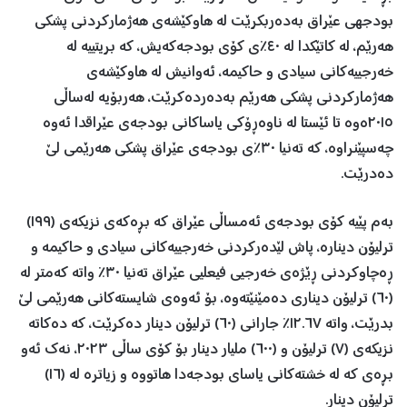
بودجهی‌ عێراق به‌ده‌ربكرێت له‌ هاوكێشه‌ی هه‌ژماركردنی پشكی
هه‌رێم، له‌ كاتێكدا له‌ ٤٠٪ی كۆی بودجه‌كه‌یش، كه‌ بریتییه‌ له‌
خه‌رجییه‌كانی سیادی و حاكیمه‌، ئه‌وانیش له‌ هاوكێشه‌ی
هه‌ژماركردنی پشكی هه‌رێم به‌ده‌رده‌كرێت، هه‌ربۆیه‌ له‌ساڵی
٢٠١٥ه‌وه‌ تا ئێستا له‌ ناوه‌ڕۆكی یاساكانی بودجه‌ی عێراقدا ئه‌وه‌
چه‌سپێنراوه‌، كه‌ ته‌نیا ٣٠٪ی بودجه‌ی عێراق پشكی هه‌رێمی لێ
ده‌درێت.
به‌م پێیه‌ كۆی بودجه‌ی ئه‌مساڵی عێراق كه‌ بڕه‌كه‌ی نزیكه‌ی (١٩٩)
ترلیۆن دیناره،‌ پاش لێده‌ركردنی خه‌رجییه‌كانی سیادی و حاكیمه‌ و
ڕه‌چاوكردنی ڕێژه‌ی خه‌رجیی فیعلیی عێراق ته‌نیا ٣٠٪ واته‌ كه‌متر له‌
(٦٠) ترلیۆن دیناری ده‌مێنێته‌وه‌، بۆ ئه‌وه‌ی شایسته‌كانی هه‌رێمی لێ
بدرێت، واته‌ ١٢.٦٧٪ جارانی (٦٠) ترلیۆن دینار ده‌كرێت، كه‌ ده‌كاته‌
نزیكه‌ی (٧) ترلیۆن و (٦٠٠) ملیار دینار بۆ كۆی ساڵی ٢٠٢٣، نه‌ك ئه‌و
بڕه‌ی كه‌ له‌ خشته‌كانی یاسای بودجه‌دا هاتووه ‌و زیاتره‌ له‌ (١٦)
ترلیۆن دینار.