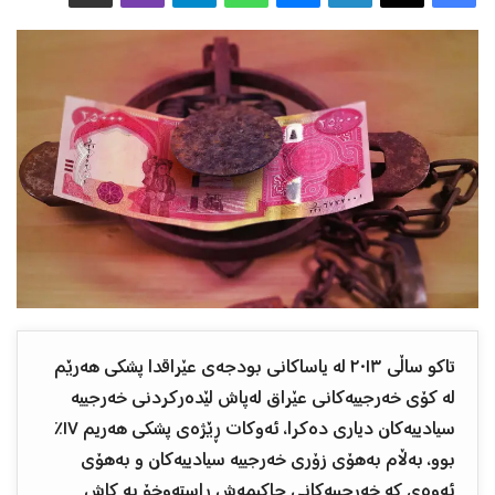
تاكو ساڵی ٢٠١٣ له ‌یاساكانی بودجه‌ی عێراقدا پشكی هه‌رێم
له‌ كۆی خه‌رجییه‌كانی عێراق له‌پاش لێده‌ركردنی خه‌رجییه‌
سیادییه‌كان دیاری ده‌كرا، ئه‌وكات ڕێژه‌ی پشكی هه‌ریم ١٧٪
بوو، به‌ڵام به‌هۆی زۆری خه‌رجییه‌ سیادییه‌كان و به‌هۆی
ئه‌وه‌ی كه‌ خه‌رجییه‌كانی حاكیمه‌ش ڕاسته‌وخۆ به‌ كاش