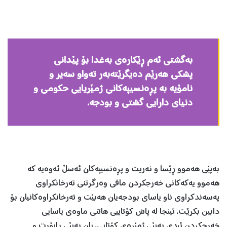
به‌گشتی ئه‌م ڕێكاره‌ی به‌غدا بۆ پێدانی
پشكی هه‌رێم ده‌یگرێته‌به‌ر ته‌واو سه‌یر و
نامۆیه‌ به پڕەنسیپه‌كانی ژمێریایی حكومی و
‌دنیای دارایی گشتی و بودجه‌.
به‌پێی هه‌موو ڕێسا و نه‌ریت و پڕه‌نسیپه‌كان ئه‌سڵ ئه‌وه‌یه‌ كه‌
هه‌موو یه‌كه‌كانی خه‌رجكردن مافی وه‌رگرتنی ته‌رخانكراوی
په‌سه‌ندكراوی ناو یاسای بودجه‌یان هه‌بێت و ته‌رخانكراوه‌كانیان بۆ
دابین بكرێت، ئینجا له‌ پاش كۆتاییی هاتنی ماوه‌ی یاسایی
خه‌رجكردن ئیدی به‌پێی ژمێره‌ی كۆتایی، یان به‌پێی ڕاپۆرت و