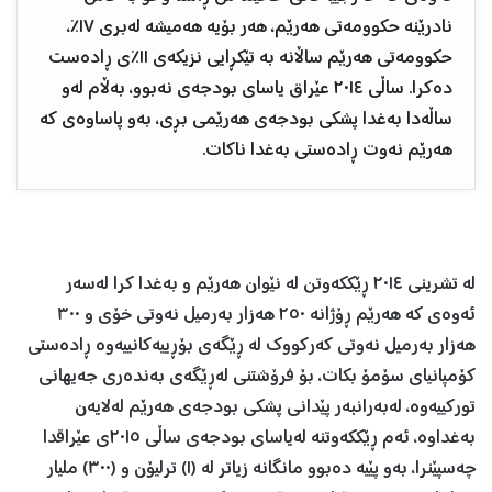
نادرێنه‌ حكوومه‌تی هه‌رێم، هه‌ر بۆیه‌ هه‌میشه‌ له‌بری ١٧٪،
حكوومه‌تی هه‌رێم ساڵانه‌ به‌ تێكڕایی نزیكه‌ی ١١٪ی ڕاده‌ست
ده‌كرا. ساڵی ٢٠١٤ عێراق یاسای بودجه‌ی نه‌بوو، به‌ڵام له‌و
ساڵه‌دا به‌غدا پشكی بودجه‌ی هه‌رێمی بڕی، به‌و پاساوه‌ی كه‌
هه‌رێم نه‌وت ڕاده‌ستی به‌غدا ناكات.
له‌ تشرینی ٢٠١٤ ڕێككه‌وتن له‌ نێوان هه‌رێم و به‌غدا كرا له‌سه‌ر
ئه‌وه‌ی كه‌ هه‌رێم ڕۆژانه‌ ٢٥٠ هه‌زار به‌رمیل نه‌وتی خۆی و ٣٠٠
هه‌زار به‌رمیل نه‌وتی كه‌ركووك له‌ ڕێگه‌ی بۆڕییه‌كانییه‌‌وه‌ ڕاده‌ستی
كۆمپانیای سۆمۆ بكات، بۆ فرۆشتنی له‌ڕێگه‌ی به‌نده‌ری جه‌یهانی
توركییه‌وه‌، له‌به‌رانبه‌ر پێدانی پشكی بودجه‌ی هه‌رێم له‌لایه‌ن
به‌غداوه‌، ئه‌م ڕێككه‌وتنه‌ له‌یاسای بودجه‌ی ساڵی ٢٠١٥ی عێراقدا
چه‌سپێنرا، به‌و پێیه‌ ده‌بوو مانگانه‌ زیاتر له‌ (١) ترلیۆن و (٣٠٠) ملیار