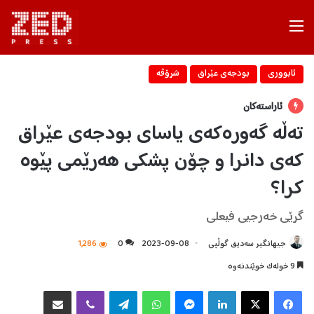
Menu
ئابووری
بودجه‌ی عێراق
شرۆڤه‌
ئاراستەکان
ته‌ڵه‌ گه‌وره‌كه‌ی یاسای بودجه‌ی عێراق‌
كه‌ی دانرا و چۆن پشكی هه‌رێمی پێوه‌
كرا؟
گرێی خه‌رجیی فیعلی
جیهانگیر سەدیق گوڵپی
2023-09-08
0
1,286
9 خولەک خوێندنەوە
Facebook
X
LinkedIn
Messenger
WhatsApp
Telegram
Viber
هاوبه‌شكردن به‌ ئیمه‌یڵ