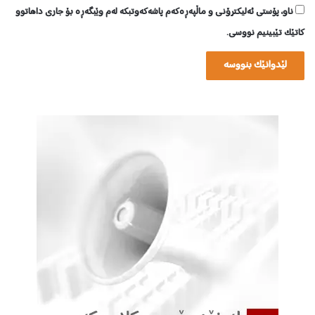
ناو، پۆستی ئەلیکترۆنی و ماڵپەڕەکەم پاشەکەوتبکە لەم وێبگەڕە بۆ جاری داهاتوو
کاتێک تێبینیم نووسی.