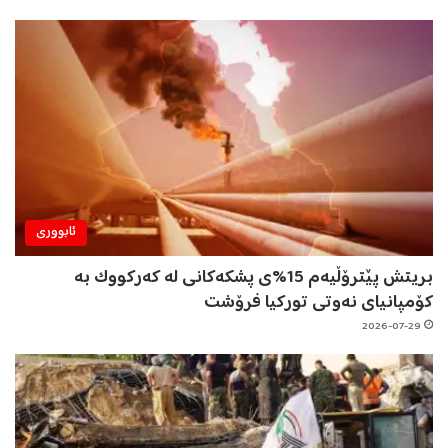
ئابووری
بریتش پێترۆڵیەم 15%ی پشکەکانی لە کەرکووک بە
کۆمپانیای نەوتی تورکیا فرۆشت
2026-07-29