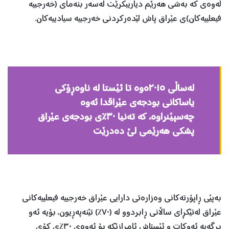
له‌وه‌ی كه‌ به‌شی هه‌رێم دیاریبكرێت له‌سه‌ر بنه‌مای (خه‌رجییه‌
فیعلییه‌كان)ی عێراق پاش لێده‌ركردنی خه‌رجییه سیادییه‌كان.
له‌ساڵی ٢٠١٥ه‌وه‌ تا ئێستا له‌ ناوه‌ڕۆكی
یاساكانی بودجه‌ی عێراقدا ئه‌وه‌
چه‌سپێنراوه‌، كه‌ ته‌نیا ٣٠٪ی بودجه‌ی عێراق
پشكی هه‌رێمی لێ ده‌درێت
به‌پێی ڕاپۆرته‌كانی وه‌زاره‌تی دارایی عێراق خه‌رجییه‌ فیعلییه‌كانی
عێراق له‌تێكڕای ساڵانی ڕابردوو له‌ (٧٠٪) تێنه‌په‌ڕیون، بۆیه‌ ئه‌و
بڕگه‌یه‌ ئه‌وكات و ئێستاش ئامرازێكه‌ بۆ ئه‌وه‌ی ٣٠٪ی كۆی