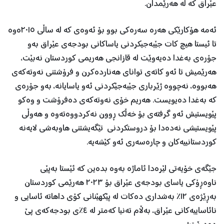
عێراق كه‌ له‌ هه‌رێمدان.
ئه‌مه‌ هۆكارێكی هه‌ره‌ سه‌ره‌كی بوو بۆ ئه‌وه‌ی كه‌ له‌ ساڵی ٢٠١٥ه‌وه‌
تا ئیستا هیچ كات جێبه‌جیكردنی یاساكانی بودجه‌ی عێراق به‌و
جۆره‌ی به‌غدا ده‌یه‌وێت له ‌قازانجی هه‌ریمی كوردستان نه‌بێت،
هه‌رێمیش تا ئه‌و كاته‌ی توانای هه‌نارده‌كرن و فرۆشتنی نه‌وته‌كه‌ی
هه‌بووه،‌ نه‌چووه‌ ژێرباری جێبه‌جێكردنی ئه‌و یاسایانه،‌ به‌و جۆره‌ی
كه‌ به‌غدا ده‌یویست. هه‌ریم خۆی نه‌وته‌كه‌ی ده‌فرۆشت و وه‌كو
پێویستیش ئه‌و گرفته‌ی بۆ خه‌ڵك ڕوون نه‌كردووه‌ته‌وه‌ و هه‌وڵی
پێویستیشی نه‌ده‌دا بۆ دروستكردنی تێگه‌یشتنی هاوبه‌شی لایه‌نه‌
كوردستانییه‌كان و چاره‌سه‌ری ئه‌و كێشه‌یه‌‌.
جێگه‌ی خۆیه‌تی لێره‌دا ئاماژه‌ به‌وه‌ بده‌ین كه‌ ئێستا به‌پێی
ناوه‌ڕۆكی یاسای بودجه‌ی عێراق بۆ ٢٠٢٣ هه‌رێمی كوردستان
به‌ڕێژه‌ی ١٢٪ به‌شداری ده‌كات له‌ پێكهێنانی كۆی داهاته‌ ئاسایی و
نائاساییه‌كانی عێراق، به‌ڵام ته‌نیا كه‌متر له‌ ٤٪ی بودجه‌كه‌ی پێ