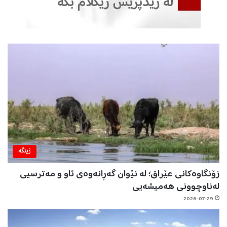
ژینگه‌
زۆنگاوەکانی عێراق؛ لە نێوان گەڕانەوەی ئاو و مەترسیی
لەناوچوونی هەمیشەیی
2026-07-29