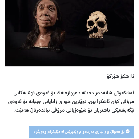
ئا: شکۆ شێرکۆ
ئەشکەوتی شانەدەر دەبێتە دەروازەیەک بۆ ئەوەی نهێنییەکانی
مرۆڤی کۆن ئاشکرا ببن. نوێترین هیوای زانایانی جیهانە بۆ ئەوەی
تێگەیشتنێکی باشتریان بۆ شێوەژیانی مرۆڤی نیاندەرتاڵ هەبێت.
بۆ هەواڵ و زانیاری بەردەوام زێدپرێس لە تێلیگرام وەربگرە