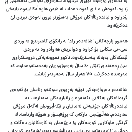
بە ئەگەری زۆرەوە کوێری کردووە، سەرەڕای ئەوەش تەمەنێکی پڕ
ژیاوە، ئەوەش مانای ئەوە دەدات لە لایەن هاوەڵەکانییەوە بایەخی
پێدراوە و نیاندەرتاڵەکان مرۆڤی بەسۆزتر بوون لەوەی بیریان لێ
دەکرێتەوە.
هەموو پارچەکانی ‘شانەدەر زێد’ لە زانکۆی کامبریدج بە وردی
سی-تی سکانی بۆ کراوە و دواتریش هەوڵدراوە بە وردی
ئێسکەکان بەیەک ببەسترێنەوە، تاکوو نموونەیەکی دروستکراوی
سێ ڕەهەندی ژنێکی ٤٠ ساڵ بەرەوژووریان بەدەستەوەداوە، کە
مەزەندە دەکرێت ٧٥ هەزار ساڵ لەمەوبەر ژیابێت.
شانەدەر دەروازەیەکی نوێیە بەڕووی شوێنەوارناسان بۆ ئەوەی
گریمانەکان یەکلایی بکەنەوە و زانیارییەکان سەبارەت بە
نیاندەرتاڵەکان، چۆنییەتی نەمانیان و تێکەڵبوونیان لەگەڵ مرۆڤی
سەردەم، هەڵبهێنجن. بارکەر، کە پڕۆفیسۆر و شوێنەوارناسە، لە
گرنگی هاوکاریی کوردەکان بۆ درێژەدان بە کارەکانیان دەگات و
دەڵێت، “ئێمە بەتەواوی پشت بە پاڵپشتییە بەپەرۆشەکەی کوردانی