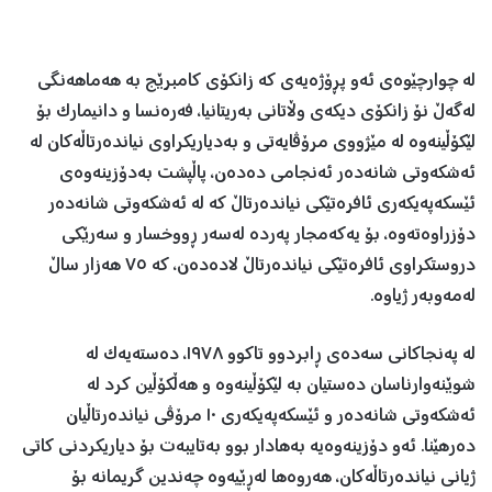
لە چوارچێوەی ئەو پڕۆژەیەی کە زانکۆی کامبرێج بە هەماهەنگی
لەگەڵ نۆ زانکۆی دیکەی وڵاتانی بەریتانیا، فەرەنسا و دانیمارک بۆ
لێکۆڵینەوە لە مێژووی مرۆڤایەتی و بەدیاریکراوی نیاندەرتاڵەکان لە
ئەشکەوتی شانەدەر ئەنجامی دەدەن، پاڵپشت بەدۆزینەوەی
ئێسکەپەیکەری ئافرەتێکی نیاندەرتاڵ کە لە ئەشکەوتی شانەدەر
دۆزراوەتەوە، بۆ یەکەمجار پەردە لەسەر ڕووخسار و سەرێکی
دروستکراوی ئافرەتێکی نیاندەرتاڵ لادەدەن، کە ٧٥ هەزار ساڵ
لەمەوبەر ژیاوە.
لە پەنجاکانی سەدەی ڕابردوو تاکوو ١٩٧٨، دەستەیەک لە
شوێنەوارناسان دەستیان بە لێکۆڵینەوە و هەڵکۆڵین کرد لە
ئەشکەوتی شانەدەر و ئێسکەپەیکەری ١٠ مرۆڤی نیاندەرتاڵیان
دەرهێنا. ئەو دۆزینەوەیە بەهادار بوو بەتایبەت بۆ دیاریکردنی کاتی
ژیانی نیاندەرتاڵەکان، هەروەها لەڕێیەوە چەندین گریمانە بۆ