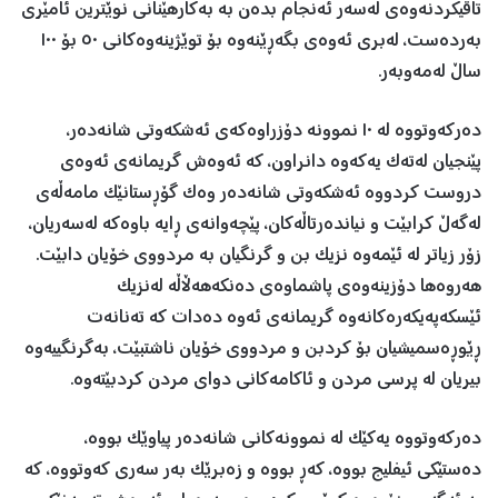
تاقیکردنەوەی لەسەر ئەنجام بدەن بە بەکارهێنانی نوێترین ئامێری
بەردەست، لەبری ئەوەی بگەڕێنەوە بۆ توێژینەوەکانی ٥٠ بۆ ١٠٠
ساڵ لەمەوبەر.
دەرکەوتووە لە ١٠ نموونە دۆزراوەکەی ئەشکەوتی شانەدەر،
پێنجیان لەتەک یەکەوە دانراون، کە ئەوەش گریمانەی ئەوەی
دروست کردووە ئەشکەوتی شانەدەر وەک گۆڕستانێک مامەڵەی
لەگەڵ کرابێت و نیاندەرتاڵەکان، پێچەوانەی ڕایە باوەکە لەسەریان،
زۆر زیاتر لە ئێمەوە نزیک بن و گرنگیان بە مردووی خۆیان دابێت.
هەروەها دۆزینەوەی پاشماوەی دەنکەهەڵاڵە لەنزیک
ئێسکەپەیکەرەکانەوە گریمانەی ئەوە دەدات کە تەنانەت
ڕێوڕەسمیشیان بۆ کردبن و مردووی خۆیان ناشتبێت، بەگرنگییەوە
بیریان لە پرسی مردن و ئاکامەکانی دوای مردن کردبێتەوە.
دەرکەوتووە یەکێک لە نموونەکانی شانەدەر پیاوێک بووە،
دەستێکی ئیفلیج بووە، کەڕ بووە و زەبرێک بەر سەری کەوتووە، کە