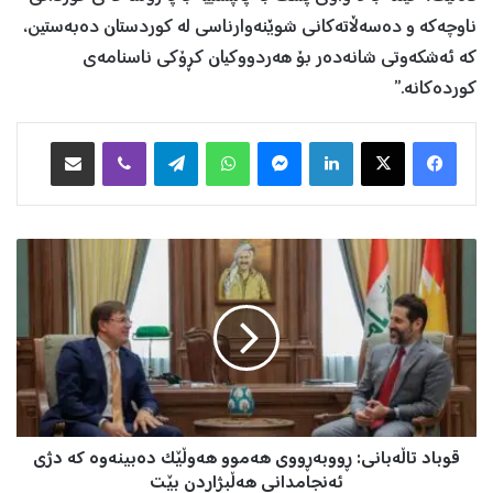
ناوچەکە و دەسەڵاتەکانی شوێنەوارناسی لە کوردستان دەبەستین،
کە ئەشکەوتی شانەدەر بۆ هەردووکیان کڕۆکی ناسنامەی
کوردەکانە.”
Facebook
X
LinkedIn
Messenger
WhatsApp
Telegram
Viber
هاوبه‌شكردن به‌ ئیمه‌یڵ
ق
و
ب
ا
د
ت
ا
ڵ
ە
قوباد تاڵەبانی: ڕووبەڕووی هەموو هەوڵێک دەبینەوە کە دژی
ب
ا
ئەنجامدانی هەڵبژاردن بێت