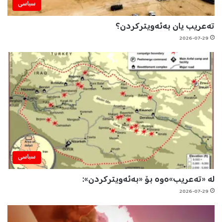
سیاسی
تەعریب یان بەئەویترکردن؟
2026-07-29
سیاسی
لە «تەعریب»ەوە بۆ «بەئەویترکردن»:
2026-07-29