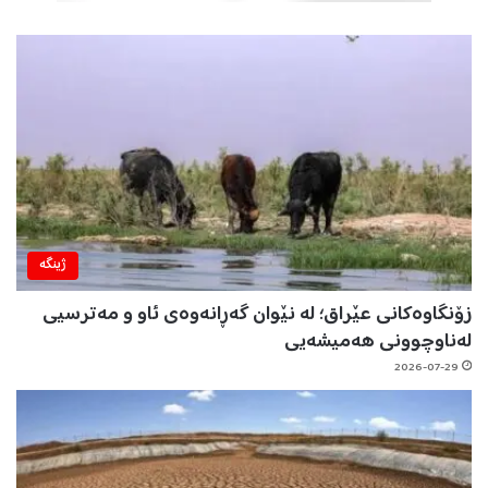
ژینگه‌
زۆنگاوەکانی عێراق؛ لە نێوان گەڕانەوەی ئاو و مەترسیی
لەناوچوونی هەمیشەیی
2026-07-29