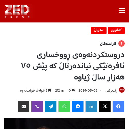
Menu
كه‌لتوور
هه‌واڵ
ئاراستەکان
دروستکردنەوەی ڕووخساری
ئافرەتێکی نیاندەرتاڵ کە پێش ٧٥
هەزار ساڵ ژیاوە
زێدپرێس
2024-05-03
0
212
3 خولەک خوێندنەوە
Facebook
X
LinkedIn
Messenger
WhatsApp
Telegram
Viber
هاوبه‌شكردن به‌ ئیمه‌یڵ