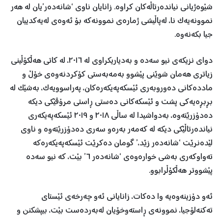
شێوەژیانی نیاندەرتاڵەکان کراوە. زانایان ناوی ‘شانەدەر’یان لە هەر
نموونەیەک نا، لەپاڵیشی ژمارەی نموونەکە بۆ ئەوەی لەیەکدییان
جیا بکەنەوە.
دوای نزیکەی نیو سەدە و بەدیاریکراوی لە ٢٠١٦، لە کاتی هەڵکۆڵینی
زیاتری هەمان شوێنی پێشوو بەمەبەستی کۆکردنەوەی خۆڵ و
ماددەکانی دەوروبەری ئێسکەپەیکەرەکان، پەراسوویەک، بەشێک لە
بڕبڕەیەکی پشت و ئێسکەکانی دەستی ڕاستی مرۆڤێکی دیکە
دەدۆزرێتەوە، بەدواشیدا لە ساڵی ٢٠١٨ و ٢٠١٩ ئێسکەپەیکەری
نیاندەرتاڵێکی دیکە لە کەمەر بەرەو سەری دەدۆزرێتەوە و ناوی
لێدەنرێت ‘شانەدەر زێد،’ گومان دەکرێت ئێسکەپەیکەرەکە
تەواوکەری بەشی خوارەوەی ‘شانەدەر ٦’ بێت، کە نیو سەدە
پێشووتر هەڵکۆڵرابوو.
ئەو دۆزینەوەیە وا دەکات، زانایانی ئەو چەرخەی ئێستای
تەکنەلۆجیا، نموونەی ڕاستەوخۆیان لەبەردەست بێت، بیپشکنن و