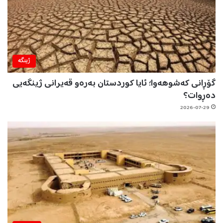
ژینگه‌
گۆڕانی کەشوهەوا؛ ئایا کوردستان بەرەو قەیرانی ژینگەیی
دەڕوات؟
2026-07-29