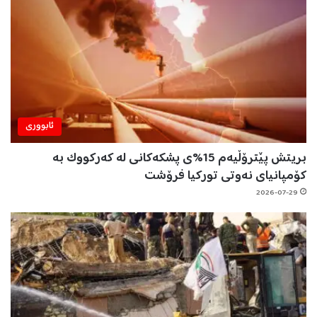
ئابووری
بریتش پێترۆڵیەم 15%ی پشکەکانی لە کەرکووک بە
کۆمپانیای نەوتی تورکیا فرۆشت
2026-07-29