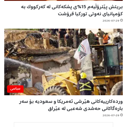
بریتش پێترۆڵیەم 15%ی پشکەکانی لە کەرکووک بە
کۆمپانیای نەوتی تورکیا فرۆشت
2026-07-29
سیاسی
وردەکارییەکانی هێرشی ئەمریکا و سعودیە بۆ سەر
بارەگاکانی حەشدی شەعبی لە عێراق
2026-07-29