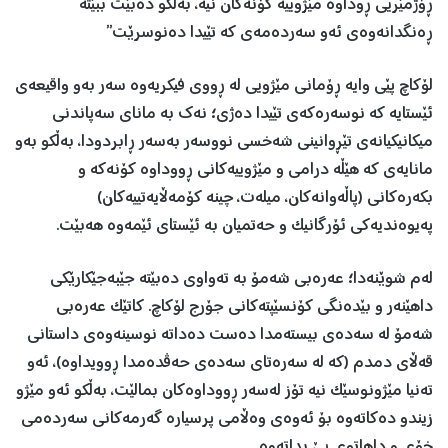
ڕۆژمێریی ڕوداوە مێژوییە کۆنەکان نیە، بەڵکو دەبێت ببێتە
ڕەنگدانەوەی ئەو سەردەمەی کە تێیدا دەنوسرێت”
لۆکاچ پێی وایە ڕۆمانی مێژویی لە ڕووی فیکریەوە سەر بەو واقیعەی
ئێستایە کە نوسەرەکەی تێیدا دەژی؛ نەك بە مانای سەپاندنی
میکانیکیانەی تێڕوانینی شەخسی نووسەر بەسەر ڕابردودا، بەڵکو بەو
مانایەی کە هێڵە درامی و مێژوییەکانی ڕووداوە کۆنەکە و
بکەرەکانی (پاڵەوانەکان، میلەت، چینە کۆمەڵایەتییەکان)
پەیوەندیەکی ئۆرگانیک و حەتمیان بە ئێستای ئێمەوە هەبێت.
لەم شوێنەدا؛ عەرەبی شەمۆ بە تەواوی دەبێتە جێبەجێکارێکی
داهێنەر و بێدەنگی کۆنسێپتەکانی جۆرج لۆکاچ. کاتێک عەرەبی
شەمۆ لە سەدەی بیستەمدا دەست دەداتە نوسینەوەی داستانی
قەڵای دمدم (کە لە سەرەتای سەدەی حەڤدەمدا ڕوویداوە)، ئەو
تەنیا مێژونوسێک نیە تۆز لەسەر ڕووداوەکان بمالێت، بەڵکو ئەو مێژو
زیندو دەکاتەوە بۆ ئەوەی وەڵامی پرسیارە گەرمەکانی سەردەمی
خۆی و داهاتوی پێ بداتەوە.