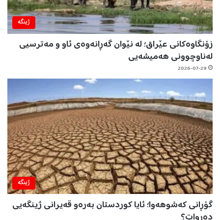
ژینگه‌
زۆنگاوەکانی عێراق؛ لە نێوان گەڕانەوەی ئاو و مەترسیی
لەناوچوونی هەمیشەیی
2026-07-29
ژینگه‌
گۆڕانی کەشوهەوا؛ ئایا کوردستان بەرەو قەیرانی ژینگەیی
دەڕوات؟