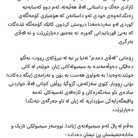
ئازادی خەڵك و داستانی قەڵا. هەڵبەتە، ئەم دوو کەسایەتیە
ڕەنگدانەوەی خودی ئەو داستانەن کە هۆشیاری کۆمەڵگەی
کوردی لەو سەردەمەدا دروستی کردون، کاتێک کۆمەڵگە تێدەگات
کە بەبێ قوربانیدانی گەورە، نە عەشق دەپارێزرێت و نە قەڵای
بەرگری.
ڕۆمانی “قەڵای دمدم” تەنیا پڕ نیە لە بیرۆکەی ڕووت، بەڵکو
دەقێکی دەوڵەمەندە بە سیمبولەکانی ژیان. خوێنەر لە کاتی
خوێندنەوەیدا بە تەواوی هەست بە بۆن و بەرامەی ژینگە دەکات؛
بۆنی ڕووبار، کێوی سەرکەش، گژوگیا، زوڵفی کچانی قەڵا، خواردنی
سادەی ناو سەنگەرەکان و ئارەقەی ئەسپەکان. ئەمە
واقیعگەرایەکی سۆزداریە کە ژیان لە ناو جەرگەی جەنگدا
دەپارێزێت.
بەڵام لە پاڵ ئەم سیمبولانەی ژیاندا، نووسەر سیمبولێکی تاریك و
مانابەخشیشمان پێ نیشان دەدات:-