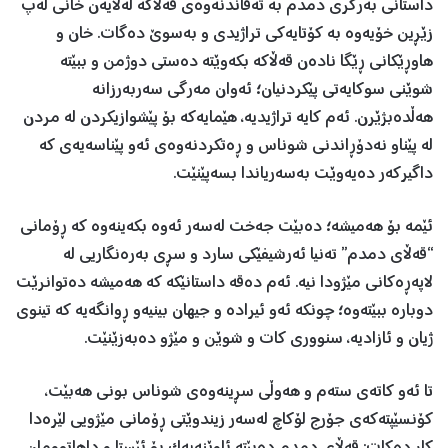
داستانی بەرگری دمدم بە تەقاندنەوەی قەڵاکە لەلایەن خانی لەپ
زێڕین خۆیەوە بە کۆتایەکی تراژیدی و بەسوێ دەگات. خان و
هاوڕێکانی ڕێگا نادەن قەڵاکە بکەوێتە دەستی دوژمن و ببێتە
شوێنی سوکایەتی پێکردنیان؛ ئەوان مەرگی سەربەرزانە
هەڵدەبژێرن. ئەم کایە تراژیدیە، هێمایەکە بۆ پێشوازیکردن لە مردن
لە پێناو نەدۆڕاندنی شوناس و ڕەتکردنەوەی ئەو پێناسەیەی کە
داگیرکەر دەیەوێت بەسەریاندا بسەپێنێت.
ئێمە بۆ هەمیشە؛ دەبێت جەخت لەسەر ئەوە بکەینەوە کە ڕۆمانی
“قەڵای دمدم” تەنیا ئەرشیفێکی سارد و سڕی بەرەنگاریی لە
لاپەڕەکانی مێژودا نیە. ئەم دەقە داستانێکە کە هەمیشە دەتوانرێت
دوبارە ببێتەوە؛ چونکە ئەو ئیرادە و جیهان بینیەو ڕوانگەیە کە تینوی
ژیان و ئازادیە، سنووری کات و شوێن و مێژو دەبەزێنێت.
تا ئەو کاتەی ستەم و هەوڵی سڕینەوەی شوناس بونی هەبێت،
کۆنسێپتەکەی جۆرج لۆکاچ لەسەر زیندوێتی ڕۆمانی مێژویی لێرەدا