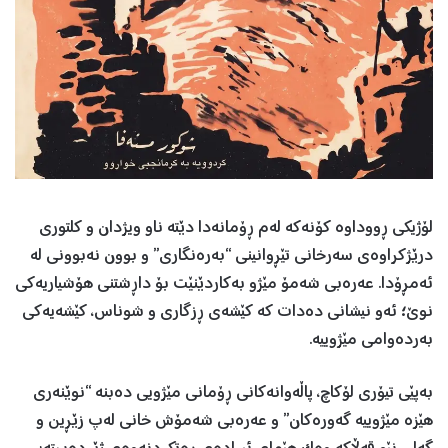
لۆژیکی ڕووداوە کۆنەکە لەم ڕۆمانەدا دێتە ناو ویژدان و کلتوری
درێژکراوەی سەرخانی تێڕوانینی “بەرەنگاری” و بوون نەبوونی لە
ئەمڕۆدا. عەرەبی شەمۆ مێژو بەکاردێنێت بۆ داڕشتنی هۆشیاریەکی
نوێ؛ ئەو نیشانی دەدات کە کێشەی ڕزگاری و شوناس، کێشەیەکی
بەردەوامی مێژوییە.
بەپێی تیۆری لۆکاچ، پاڵەوانەکانی ڕۆمانی مێژویی دەبنە “نوێنەری
هێزە مێژوییە گەورەکان” و عەرەبی شەمۆش خانی لەپ زێڕین و