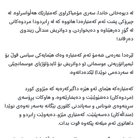
لە دیوەخانی خاندا، سەری مۆمیاکراوی کەمتیارێک هەڵواسراوە. لە
چیرۆکی پشت ئەم کەمتیارەدا هاتووە کە لە ڕابردودا مردوەکانی
لە گۆڕ دەرهێناوە و دەیخواردن، و دواتریش منداڵی زیندوی
دەڕفاند!
لێرەدا عەرەبی شەمۆ ئەم کەمتیارە وەک هێمایەکی سیاسی قوڵ بۆ
ئیمپراتۆریەتی عوسمانی (و دواتریش بۆ ئایدۆلۆژیای عوسمانچێتی
لە سەردەمی نوێدا) لێکدەداتەوە.
کەمتیارەکە هێمای ئەو هێزە داگیرکەرەیە کە مێژوی کورد
(مردوەکان) دەشێوێنێت و دەیشارێتەوە، و هاوکات پڕۆسەی
سڕینەوەی شوناس و سەپاندنی کلتوری بێگانە بەسەر نەوەی نوێدا
(منداڵەکان) دەسەپێنێت. کەمتیاری مێژو، دەیەوێت ڕابردو و
داهاتوی ئەم میلەتە پێکەوە قوت بدات.