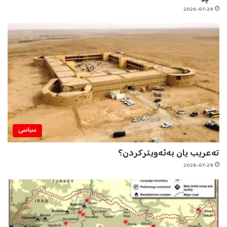
2026-07-29
سیاسی
تەعریب یان بەئەویترکردن؟
2026-07-29