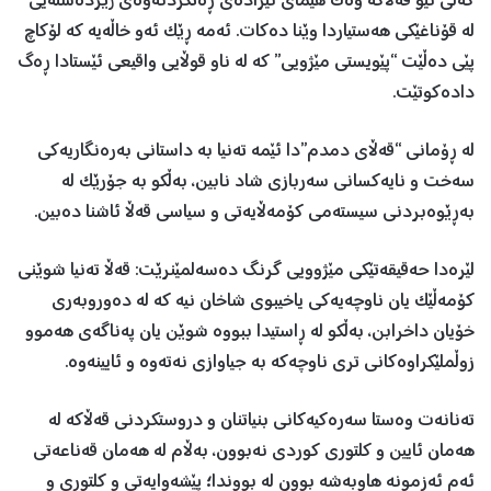
گەلی نێو قەڵاکە وەک هێمای ئیرادەی ڕەتکردنەوەی ژێردەستەیی
لە قۆناغێکی هەستیاردا وێنا دەکات. ئەمە ڕێک ئەو خاڵەیە کە لۆکاچ
پێی دەڵێت “پێویستی مێژویی” کە لە ناو قوڵایی واقیعی ئێستادا ڕەگ
دادەکوتێت.
لە ڕۆمانی “قەڵای دمدم”دا ئێمە تەنیا بە داستانی بەرەنگاریەکی
سەخت و نایەکسانی سەربازی شاد نابین، بەڵکو بە جۆرێک لە
بەڕێوەبردنی سیستەمی کۆمەڵایەتی و سیاسی قەڵا ئاشنا دەبین.
لێرەدا حەقیقەتێکی مێژوویی گرنگ دەسەلمێنرێت: قەڵا تەنیا شوێنی
کۆمەڵێک یان ناوچەیەکی یاخیبوی شاخان نیە کە لە دەوروبەری
خۆیان داخرابن، بەڵکو لە ڕاستیدا ببووە شوێن یان پەناگەی هەموو
زوڵملێکراوەکانی تری ناوچەکە بە جیاوازی نەتەوە و ئایینەوە.
تەنانەت وەستا سەرەکیەکانی بنیاتنان و دروستکردنی قەڵاکە لە
هەمان ئایین و کلتوری کوردی نەبوون، بەڵام لە هەمان قەناعەتی
ئەم ئەزمونە هاوبەشە بوون لە بووندا؛ پێشەوایەتی و کلتوری و