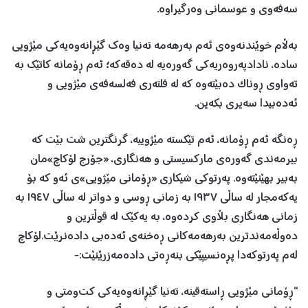
سەفەوی و عوسمانی وەرگیراوە.
بەڵام خوێندنەوەی ئەم بەرهەمە تەنیا وەك گێڕانەوەیەکی مێژویی
سادە، نادادپەروەریەکی گەورەیە لە دەقەکە؛ ئەم ڕۆمانە کاتێك بە
تەواوی ڕوناک دەبێتەوە کە لە فلتەری فەلسەفەی مێژویی و
ئەدەبیدا سەیری بکەین.
ڕەنگە ئەم ڕۆمانە، ئەم تێکستە مێژوییە، گرنگترین شت بێت کە
بیرمەندی گەورەی مارکسیستی و هەنگاری، «جۆرج لۆکاچ»مان
بەبیر بهێنێتەوە. پەرتوکی شیکاری «ڕۆمانی مێژویی»ی ئەو کە بۆ
یەکەمجار لە ساڵی ١٩٣٧ بە زمانی ڕوسی و دواتر لە ساڵی ١٩٤٧ بە
زمانی هەنگاری بڵاوی کردەوە، بە یەکێك لە قوڵترین و
دەوڵەمەندترین بەرهەمەکانی ڕەخنەی ئەدەبی دادەنرێت.لۆکاچ
لەم پەرتوکەدا پڕەنسیپێکی بنەڕەتی دادەمەزرێنێت:-
“ڕۆمانی مێژویی ڕاستەقینە، تەنیا گێڕانەوەیەکی کت‌ومتی و