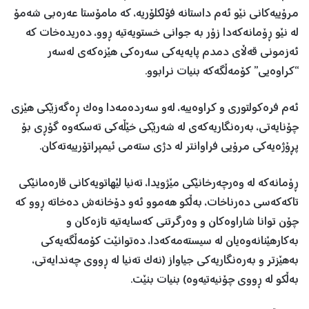
مرۆییەکانی نێو ئەم داستانە فۆلکلۆریە، کە مامۆستا عەرەبی شەمۆ
لە نێو ڕۆمانەکەدا زۆر بە جوانی خستویەتیە ڕوو، دەریدەخات کە
ئەزمونی قەڵای دمدم پایەیەکی سەرەکی هێزەکەی لەسەر
“کراوەیی” کۆمەڵگەکە بنیات نرابوو.
ئەم فرەکولتوری و کراوەییە، لەو سەردەمەدا وەک ڕەگەزێکی هێزی
چۆنایەتی، بەرەنگاریەکەی لە شەرێکی خێڵەکی تەسکەوە گۆڕی بۆ
پڕۆژەیەکی مرۆیی فراوانتر لە دژی ستەمی ئیمپراتۆرییەتەکان.
ڕۆمانەکە لە وەرچەرخانێکی مێژویدا، تەنیا لێهاتویەکانی قارەمانێکی
تاکەکەسی دەرناخات، بەڵکو هەموو ئەو دۆخانەش دەخاتە ڕوو کە
چۆن توانا شاراوەکان و وەرگرتنی کەسایەتیە تازەکان و
بەکارهێنانەوەیان لە سیستەمەکەدا، دەتوانێت کۆمەڵگەیەکی
بەهێزتر و بەرەنگاریەکی جیاواز (نەک تەنیا لە ڕووی چەندایەتی،
بەڵکو لە ڕووی چۆنیەتیەوە) بنیات بنێت.