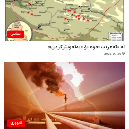
سیاسی
لە «تەعریب»ەوە بۆ «بەئەویترکردن»:
2026-07-29
ئابووری