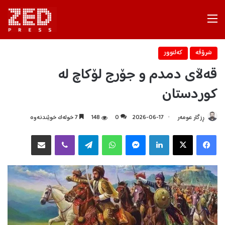
Menu
شرۆڤه‌
كه‌لتوور
قەڵای دمدم و جۆرج لۆکاچ لە
کوردستان
ڕزگار عومەر
2026-06-17
0
148
7 خولەک خوێندنەوە
Facebook
X
LinkedIn
Messenger
WhatsApp
Telegram
Viber
هاوبه‌شكردن به‌ ئیمه‌یڵ