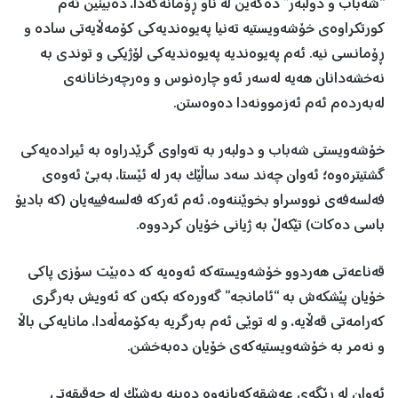
“شەباب و دولبەر” دەکەین لە ناو ڕۆمانەکەدا، دەبینین ئەم
کورتکراوەی خۆشەویستیە تەنیا پەیوەندیەکی کۆمەڵایەتی سادە و
ڕۆمانسی نیە. ئەم پەیوەندیە پەیوەندیەکی لۆژیکی و توندی بە
نەخشەدانان هەیە لەسەر ئەو چارەنوس و وەرچەرخانانەی
لەبەردەم ئەم ئەزموونەدا دەوەستن.
خۆشەویستی شەباب و دولبەر بە تەواوی گرێدراوە بە ئیرادەیەکی
گشتیترەوە؛ ئەوان چەند سەد ساڵێک بەر لە ئێستا، بەبێ ئەوەی
فەلسەفەی نووسراو بخوێننەوە، ئەم ئەرکە فەلسەفییەیان (کە بادیۆ
باسی دەکات) تێکەڵ بە ژیانی خۆیان کردووە.
قەناعەتی هەردوو خۆشەویستەکە ئەوەیە کە دەبێت سۆزی پاکی
خۆیان پێشکەش بە “ئامانجە” گەورەکە بکەن کە ئەویش بەرگری
کەرامەتی قەڵایە، و لە توێی ئەم بەرگریە بەکۆمەڵەدا، مانایەکی باڵا
و نەمر بە خۆشەویستیەکەی خۆیان دەبەخشن.
ئەوان لە ڕێگەی عەشقەکەیانەوە دەبنە بەشێک لە حەقیقەتی