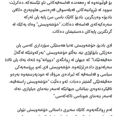
بۆ قوڵبونەوە لە ڕەهەندە فەلسەفیەکانی ناو تێکستەکە، دەکرێت
سوود لە تێڕوانینەکانی فەیلەسوفی فەڕەنسی هاوچەرخ، «ئالان
بادیۆ» وەربگرین. بادیۆ کاتێك باسی سێ پایە یان ئەرکە
سەرەکیەکەی فەلسەفە دەکات، “خۆشەویستی” وەک یەکێک لە
گرنگترین پایەکان دەستنیشان دەکات.
لای بادیۆ، خۆشەویستی تەنیا هەستێکی سۆزداری کەسی یان
حەزێکی بایۆلۆژی نیە، بەڵکو خۆشەویستی “بەرکەوتنێکە لەگەڵ
حەقیقەتێکدا” کە جیهان لە ڕوانگەی “دووانە”وە (نەک یەک یان تاک)
سەرلەنوێ دادەڕێژێتەوە. خۆشەویستی لای ئەو، پڕۆسەیەکی
سیاسی و فەلسەفیە کە ئیرادەی مرۆڤ لە خودپەرستیەوە بەرەو
حەقیقەتێکی گشتیتر دەبات. ئەو دەڵێت “خۆشەویستی ڕاستەقینە،
تاقیکردنەوەی بنیاتنانی جیهانێکە لەسەر بنەمای جیاوازی، نەک
لەسەر بنەمای شوناسی تاکەکەسی.”
لەم ڕوانگەیەوە، کاتێک سەیری داستانی خۆشەویستی نێوان