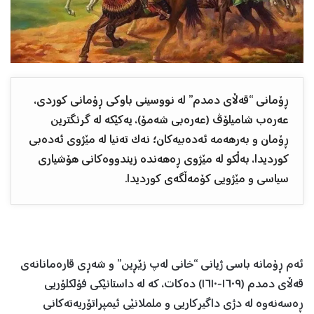
ڕۆمانی “قەڵای دمدم” لە نووسینی باوکی ڕۆمانی کوردی،
عەرەب شامیلۆڤ (عەرەبی شەمۆ)، یەکێکە لە گرنگترین
ڕۆمان و بەرهەمە ئەدەبیەکان؛ نەک تەنیا لە مێژوی ئەدەبی
کوردیدا، بەڵکو لە مێژوی ڕەهەندە زیندووەکانی هۆشیاری
سیاسی و مێژویی کۆمەڵگەی کوردیدا.
ئەم ڕۆمانە باسی ژیانی “خانی لەپ زێڕین” و شەڕی قارەمانانەی
قەڵای دمدم (١٦٠٩-١٦١٠) دەکات، کە لە داستانێکی فۆلکلۆریی
ڕەسەنەوە لە دژی داگیرکاریی و ململانێی ئیمپراتۆریەتەکانی