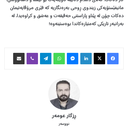
کار دەکات: قەڵای دمدم دەبێتە ئاوێنەیەک بۆ ئێستا و داهاتوومان،
مانیفێستۆیەکی زیندوی ڕوحی بەرەنگاریە کە فێری مرۆڤایەتیمان
دەکات چۆن لە پێناو پاراستنی حەقیقەت و عەشق و کراوەیدا، لە
بەرانبەر تاریکی کەمتیارەکاندا بوەستینەوە!
Facebook
X
LinkedIn
Messenger
WhatsApp
Telegram
Viber
هاوبه‌شكردن به‌ ئیمه‌یڵ
ڕزگار عومەر
نووسەر