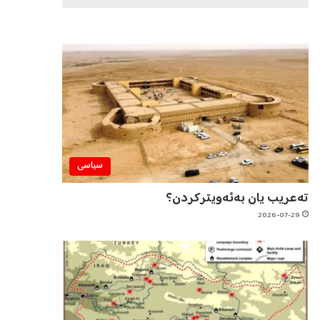
سیاسی
تەعریب یان بەئەویترکردن؟
2026-07-29