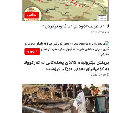
سیاسی
لە «تەعریب»ەوە بۆ «بەئەویترکردن»:
2026-07-29
ئابووری
بریتش پێترۆڵیەم 15%ی پشکەکانی لە کەرکووک
بە کۆمپانیای نەوتی تورکیا فرۆشت
2026-07-29