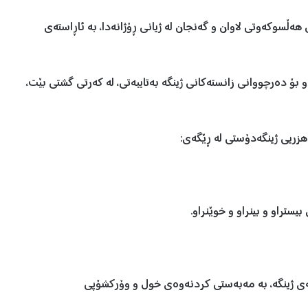
هەڵسوكەوتی لاوان و گەنجان لە ژیانی ڕۆژانەدا، بە ئاڕاستەی
 بۆ دەرچووانی زانستەكانی ژینگە بەتایبەتی، لە كەرتی گشتی بێت،
هزریی ژینگەدۆستی لە ڕێگەی:
تەی ژینگە، بە مەبەستی كردنەوەی خول و وۆركشۆپی