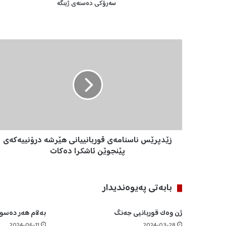
سەرۆکی دەستەی ژینگە
ز
ێ
د
پ
ر
ێ
س
ن
ا
زێدپرێس ناسنامەی قوربانییانی هێرشە درۆنییەکەی
س
ن
پێنجوێن ئاشکرا دەکات
ا
م
ە
بابه‌تی په‌یوه‌ندیدار
ی
ق
ژن وەک قوربانیی جەنگ
بەڵام هەر دەسوڕ
و
ر
2024-06-11
2024-03-28