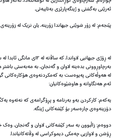
چوارەم: سەرچاوەی گۆڕانكارین لە كۆمەڵگەدا، ئەگەر هاوكا
ئەرێنی بەگشتی و ژینگەپارێزی بەتایبەتی.
پێنجەم: لە زۆر شوێنی جیهاندا زۆرینە، یان نزیك لە زۆرینەی
لە ڕۆژی جیهانیی لاواندا، ك
بەرچاوڕوونی بدەینە لاوان و گەنجان، بە مەبەستی باشتر ه
لە هەوڵەكانی پەیوەست بە كەمكردنەوەی هۆكارەكانی گۆڕا
ئەم هەنگاوانە و هاوشێوەكانیان:
یەكەم: كاركردن بەو بەرنامە و پڕۆگرامەی كە نەتەوە یەكگ
دۆزینەوەی چارەسەر بۆ كێشەكانی ژینگە.
دووەم: زاڵبوون بە سەر كێشەكانی لاوان و گەنجان، وەك
ڕۆشن و لاوازیی چەمكی دیموكراسی لە وڵاتەكانیاندا.