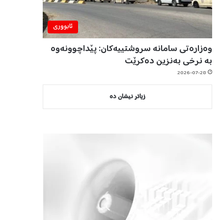
ئابووری
وەزارەتی سامانە سروشتییەکان: پێداچوونەوە
بە نرخی بەنزین دەکرێت
2026-07-28
زیاتر نیشان دە