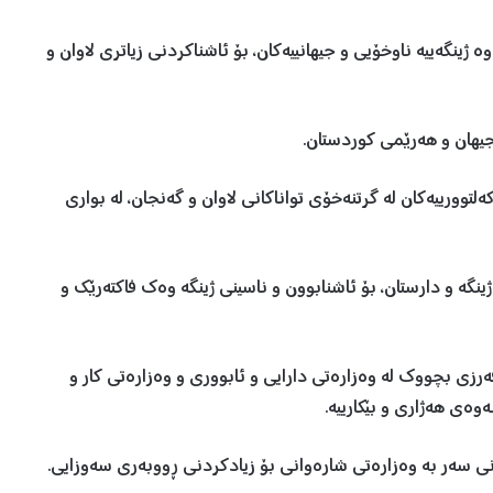
 ژینگەییە ناوخۆیی و جیهانییەكان، بۆ ئاشناكردنی زیاتری لاوان و
كەلتوورییەكان لە گرتنەخۆی تواناكانی لاوان و گەنجان، لە بواری
نگە و دارستان، بۆ ئاشنابوون و ناسینی ژینگە وەك فاكتەرێك و
رزی بچووك لە وەزارەتی دارایی و ئابووری و وەزارەتی كار و
وەی هەژاری و بێكارییە.