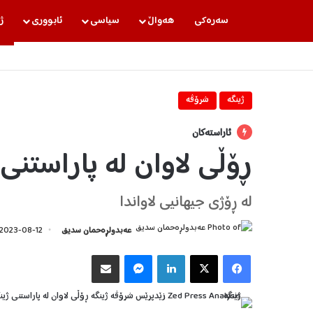
سه‌ره‌كی
هه‌واڵ
سیاسی
ئابووری
ژ
ژینگه‌
شرۆڤه‌
ئاراستەکان
ڕۆڵی لاوان لە پاراستنی
لە ڕۆژی جیهانیی لاواندا
عه‌بدولڕه‌حمان سدیق
2023-08-12
Facebook
X
LinkedIn
Messenger
هاوبه‌شكردن به‌ ئیمه‌یڵ