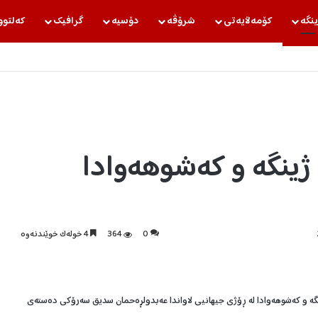
ینگه‌
كۆمه‌ڵایه‌تی
شرۆڤه‌
دۆسیه‌
گرافیك
كه‌لتوو
 ژینگە و كەشوهەوادا
0
364
4 خولەک خوێندنەوە