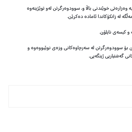
بە وەزارەتی خوێندنی باڵا و، سوودوەرگرتن لەو توێژینەوە
ڵگە لە زانكۆكاندا ئامادە دەكرێن.
دان بۆ سوودوەرگرتن لە سەرچاوەكانی وزەی نوێبووەوە و
نی گەشتیاریی ژینگەیی.