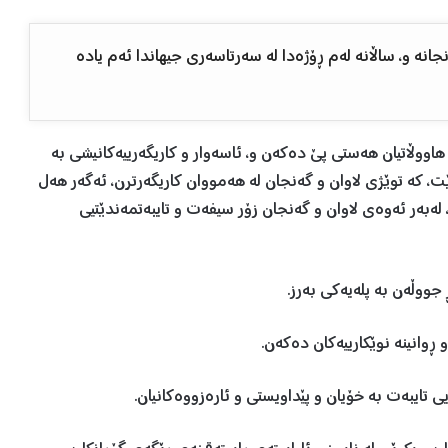
انە و، ساڵانە لەم ڕۆژەدا لە سەرتاسەری جیهاندا ئەم یادە
 هاووڵاتیان هەستی پێ دەكەن و، ئاسەوار و كاریگەرییەكانیشی بە
رێت، كە توێژی لاوان و گەنجان لە هەمووان كاریگەرترن، ئەگەر هەل
، لەبەر ئەوەی لاوان و گەنجان زۆر سیفەت و تایبەتمەندێتیی
جووڵەن بە پلەیەكی بەرز.
ڕوانینە نوێكارییەكان دەكەن.
 تایبەت بە خۆیان و پێداویستی و ئارەزووەكانیان.