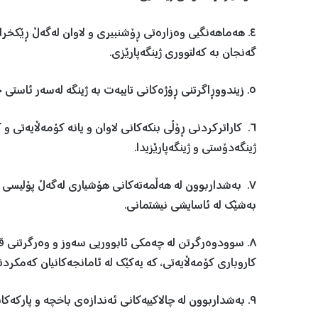
٤. هەماهەنگیی وەزارەتی ڕۆشنبیری و لاوان لەگەڵ ڕێكخراوە
گەنجان بە كەلتووری ژینگەپارێزی.
٥. زیندووڕاگرتنی ڕۆژەكانی تایبەت بە ژینگە لەسەر ئاستی جیهان و هەرێمی كوردستان.
٦. كاراتركردنی ڕۆڵی بنكەكانی لاوان و یانە كۆمەڵایەتی و 
ژینگەدۆستی و ژینگەپارێزیدا.
٧. بەشداربوون لە هەڵمەتەكانی هۆشیاری لەگەڵ پۆلیسی ژی
بەشێك لە ئاسایشی نیشتمانی.
٨. سوودوەرگرتن لە چەمكی ئابووریی سەوز و وەرگرتنی قە
كاروباری كۆمەڵایەتی، كە یەكێك لە ئامانجەكانیان كەمكردنە
٩. بەشداربوون لە چالاكییەكانی ئەندازەی باخچە و پاركەكانی سەر بە وەزارەتی شارەوانی بۆ زیادكردنی ڕووبەری سەوزایی.