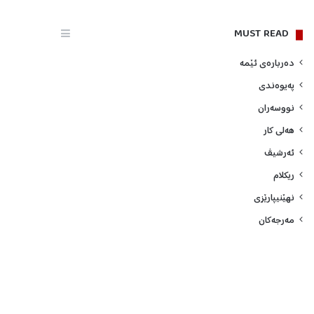
MUST READ
ده‌رباره‌ی ئێمه‌
په‌یوه‌ندی
نووسه‌ران
هه‌لی كار
ئه‌رشیڤ
ریكلام
نهێنیپارێزی
مه‌رجه‌كان