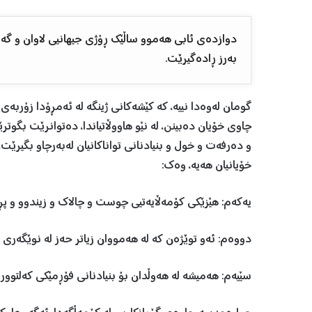
دوازدەی ئابی هەموو ساڵێك ڕۆژی جیهانیی لاوان و گەنج
بەرز ڕادەگیرێت.
گومان لەوەدا نییە، كە كێشەكانی ژینگە لە ئەمڕۆدا زۆربەی
چاوی خۆیان دەبینن، لە نێو هاووڵاتیاندا، دەتوانرێت بگوت
و دەرفەت و خول و بنیادنانی تواناكانیان لەبەرچاو بگیرێت
خۆیانیان هەیە، وەك:
یەكەم: هێزێكی كۆمەڵایەتیی چوست و چالاك و زیندوو و پڕ 
دووەم: ئەو توێژەن كە لە هەمووان زیاتر حەز لە نوێگەری و 
سێیەم: هەمیشە لە هەوڵدان بۆ بنیادنانی فۆڕمێكی كەلتووریی