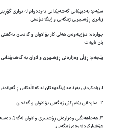
سێیەم: بەدیهێنانی گەشەپێدانی بەردەوام لە بواری گۆڕینی 
زیاتری ڕۆشنبیریی ژینگەیی و ژینگەدۆستی.
چوارەم: دۆزینەوەی هەلی كار بۆ لاوان و گەنجان بەگشتی و
یان تایبەت.
پێنجەم: ڕۆڵی وەزارەتی ڕۆشنبیری و لاوان بە گەشەپێدانی 
١. زیادكردنی بەرنامە ژینگەییەكان لە كەناڵەكانی ڕاگەیاندنی بیستراو و بینراو و خوێنراو.
٢. سازدانی پێشیڕكێی ژینگەیی بۆ لاوان و گەنجان.
٣. هەماهەنگیی وەزارەتی ڕۆشنبیری و لاوان لەگەڵ دەس
هۆشیاركردنەوەی ژینگەیی.