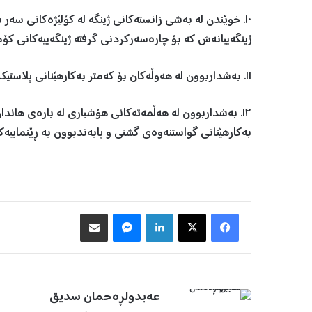
١٠. خوێندن لە بەشی زانستەكانی ژینگە لە كۆلێژەكانی سەر 
ژینگەییانەش كە بۆ چارەسەركردنی گرفتە ژینگەییەكانی كۆمە
١١. بەشداربوون لە هەوڵەكان بۆ كەمتر بەكارهێنانی پلاستیك و كیسەی نایلۆن.
١٢. بەشداربوون لە هەڵمەتەكانی هۆشیاری لە بارەی هان
بەكارهێنانی گواستنەوەی گشتی و پابەندبوون بە ڕێنماییەكا
Facebook
X
LinkedIn
Messenger
هاوبه‌شكردن به‌ ئیمه‌یڵ
عه‌بدولڕه‌حمان سدیق