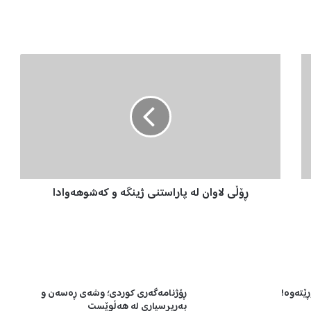
ڕ
ۆ
ڵ
ی
ل
ا
و
ا
ن
ڕۆڵی لاوان لە پاراستنی ژینگە و كەشوهەوادا
ل
ە
پ
ا
ر
ا
س
ێتەوە!
ڕۆژنامەگەری كوردی؛ وشەی ڕەسەن و
ت
بەرپرسیاری لە هەڵوێست
ن