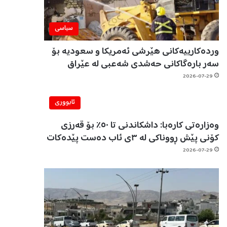
سیاسی
وردەکارییەکانی هێرشی ئەمریکا و سعودیە بۆ
سەر بارەگاکانی حەشدی شەعبی لە عێراق
2026-07-29
ئابووری
وەزارەتی کارەبا: داشکاندنی تا ٥٠٪ بۆ قەرزی
کۆنی پێش ڕووناکی لە ٣ی ئاب دەست پێدەکات
2026-07-29