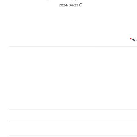
ی
2024-04-23
ژ
ی
ن
گ
ە
 بە
*
و
ك
ە
ش
و
ه
ە
و
ا
د
ا