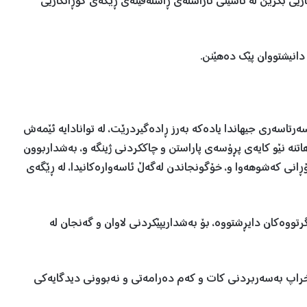
ریی بكرێن لە ناسینی ئاراستەی ڕاستەقینەی ڕێگەی گۆڕانكاریی
 دانیشتووان پێك دەهێنن.
ە ساڵانە لە ١٢ی مانگی ئابدا لە سەرتاسەری جیهاندا یادەكە بەرز ڕادەگیردرێت، لە توانادایە ئێمەش
اتنە نێو كایەی پڕۆسەی پاراستن و چاككردنی ژینگە و، بەشداربوون
نی كەشوهەوا و، خۆگونجاندن لەگەڵ ئاسەوارەكانیدا، لە ڕێگەی
رتووەكان دایڕشتووە، بۆ بەشداریپێكردنی لاوان و گەنجان لە
 خراپ بەسەربردنی كات و كەم دەرامەتی و نەبوونی دیدگایەكی