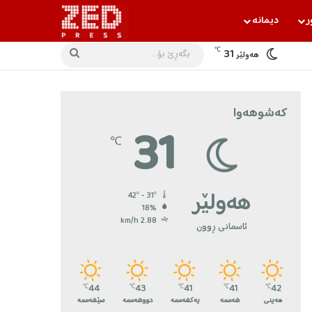
ر
دیمانه‌
℃
31
بگه‌ڕێ
هه‌ولێر
بۆ...
کەشوهەوا
31
℃
هه‌ولێر
42º - 31º
18%
2.88 km/h
ئاسمانی ڕوون
44
43
41
41
42
℃
℃
℃
℃
℃
هەینی
شەممە
یەکشەممە
دووشەممە
سێشەممە