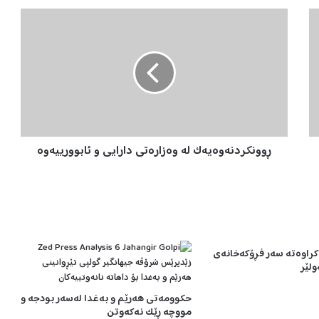
ڕ
و
و
ن
ک
ر
د
ن
ە
ڕوونکردنەوەیەک لە وەزارەتی دارایی و ئابوورییەوە
و
ە
ی
ە
ک
ل
ە
راوەتە سەر فڕۆکەخانەی
و
لێر
ە
ز
حکوومەتی هەرێم و بەغدا لەسەر بودجە و
ا
مووچە ڕێک نەکەوتن
ر