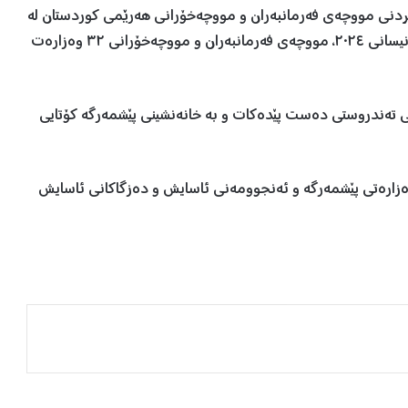
ردنی مووچەی فەرمانبەران و مووچەخۆرانی هەرێمی کوردستان لە
ڕۆژی شەممە، ٣٠ی ئازاری ٢٠٢٤ دەست پێدەکات و تا ١ی نیسانی ٢٠٢٤، مووچەی فەرمانبەران و مووچەخۆرانی ٣٢ وەزارەت
 تەندروستی دەست پێدەکات و بە خانەنشینی پێشمەرگە کۆتایی
ەزارەتی پێشمەرگە و ئەنجوومەنی ئاسایش و دەزگاکانی ئاسایش