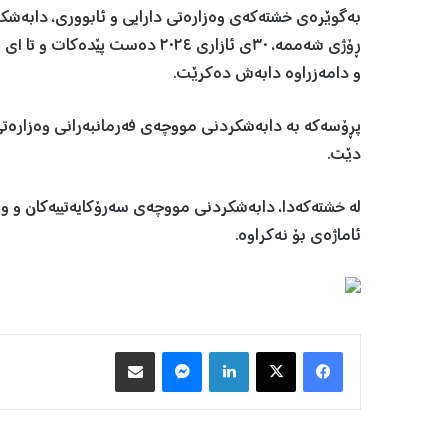
بەگوێرەی خشتەکەی وەزارەتی دارایی و ئابووری، دابەشک
و دامەزراوە دابەش دەکرێت.
پڕۆسەکە بە دابەشکردنی مووچەی فەرمانبەرانی وەزارەتی
دێت.
لە خشتەکەدا، دابەشکردنی مووچەی سەرۆکایەتییەکان و و
ئاماژەی بۆ نەکراوە.
Facebook
X
LinkedIn
Messenger
هاوبه‌شكردن به‌ ئیمه‌یڵ