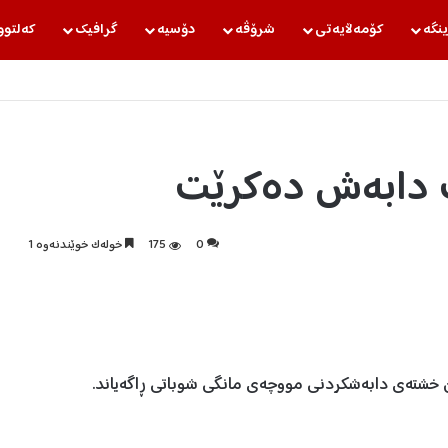
ینگه‌
كۆمه‌ڵایه‌تی
شرۆڤه‌
دۆسیه‌
گرافیك
كه‌لتوو
 دابەش دەکرێت
0
175
خولەک خوێندنەوە 1
ن خشتەی دابەشکردنی مووچەی مانگی شوباتی ڕاگەیاند.