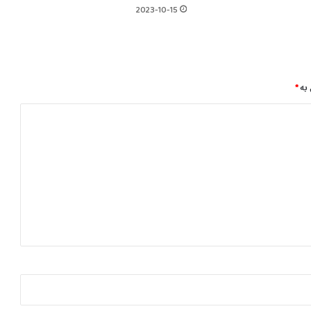
ە
2023-10-15
ت
ی
د
ا
ر
 بە
*
ا
ی
ی
و
ئ
ا
ب
و
و
ر
ی
ی
ە
و
ە