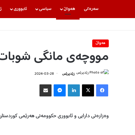
سه‌ره‌كی
هه‌واڵ
سیاسی
ئابووری
ژ
هه‌واڵ
مووچەی مانگی شوبات
زێدپرێس
2024-03-28
Facebook
X
LinkedIn
Messenger
هاوبه‌شكردن به‌ ئیمه‌یڵ
وەزارەتی دارایی و ئابووری حکوومەتی هەرێمی کوردستا