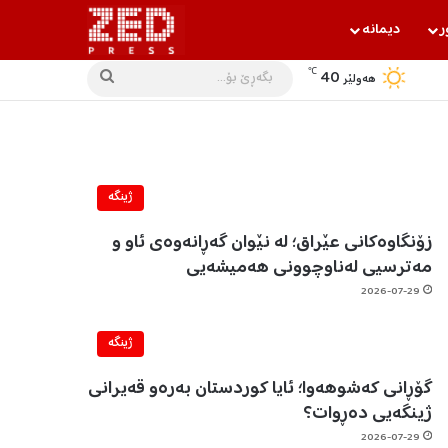
ر
دیمانه‌
℃
40
بگه‌ڕێ
هه‌ولێر
بۆ...
ژینگه‌
زۆنگاوەکانی عێراق؛ لە نێوان گەڕانەوەی ئاو و
مەترسیی لەناوچوونی هەمیشەیی
2026-07-29
ژینگه‌
گۆڕانی کەشوهەوا؛ ئایا کوردستان بەرەو قەیرانی
ژینگەیی دەڕوات؟
2026-07-29