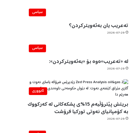
سیاسی
تەعریب یان بەئەویترکردن؟
2026-07-29
سیاسی
لە «تەعریب»ەوە بۆ «بەئەویترکردن»:
2026-07-29
ئابووری
بریتش پێترۆڵیەم 15%ی پشکەکانی لە کەرکووک
بە کۆمپانیای نەوتی تورکیا فرۆشت
2026-07-29