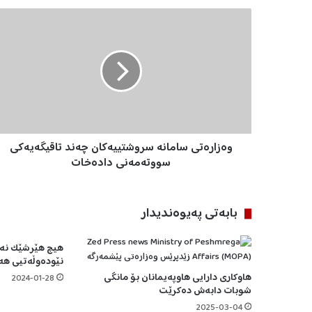
و
ە
ز
ا
ر
ە
ت
ی
س
وەزارەتی سامانە سروشتییەکان چەند تاقیگەیەکی
ا
م
سووتەمەنی دادەخات
ا
ن
ە
بابه‌تی په‌یوه‌ندیدار
س
ر
هیچ هێرشێک نەک
و
نێودەوڵەتیی هەو
ش
هاوکاری دارایی هاوپەیمانان بۆ مانگی
ت
2024-01-28
شوبات دابەش دەکرێت
ی
ی
2025-03-04