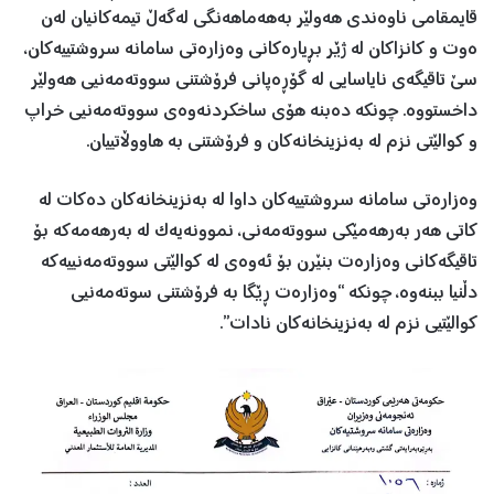
قایمقامی ناوەندی هەولێر بەهەماهەنگی لەگەڵ تیمەکانیان لەن
ەوت و کانزاکان لە ژێر بڕیارەکانی وەزارەتی سامانە سروشتییەکان،
سێ تاقیگەی نایاسایی لە گۆڕەپانی فرۆشتنی سووتەمەنیی هەولێر
داخستووە. چونکە دەبنە هۆی ساخکردنەوەی سووتەمەنیی خراپ
و کوالێتی نزم لە بەنزینخانەکان و فرۆشتنی بە هاووڵاتییان.
وەزارەتی سامانە سروشتییەكان داوا لە بەنزینخانەکان دەکات لە
کاتی هەر بەرهەمێکی سووتەمەنی، نموونەیەک لە بەرهەمەکە بۆ
تاقیگەکانی وەزارەت بنێرن بۆ ئەوەی لە کوالێتی سووتەمەنییەکە
دڵنیا ببنەوە، چونکە “وەزارەت ڕێگا بە فرۆشتنی سوتەمەنیی
کوالێتیی نزم لە بەنزینخانەکان نادات”.