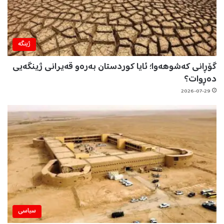
ژینگه‌
گۆڕانی کەشوهەوا؛ ئایا کوردستان بەرەو قەیرانی ژینگەیی
دەڕوات؟
2026-07-29
سیاسی