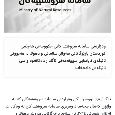
وەزارەتی سامانە سروشتییەکانی حکوومەتی هەرێمی
کوردستان پارێزگاکانی هەولێر، سلێمانی و دهۆک لە هەبوونی
تاقیگەی نایاسایی سووتەمەنی ئاگادار دەکاتەوە و سێ
تاقیگەش دادەخات.
بەگوێرەی نووسراوێکی وەزارەتی سامانە سروشتییەکان کە بە
واژۆی کەمال محەمەد وەزیری سامانە سروشتییەکان بە وەکالەت،
لە ١٤ی شوباتی ٢٠٢٤، ئاڕاستەی پارێزگاکانی هەولێر، دهۆک و