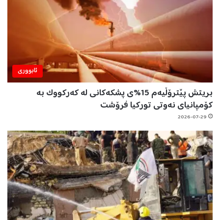
ئابووری
بریتش پێترۆڵیەم 15%ی پشکەکانی لە کەرکووک بە
کۆمپانیای نەوتی تورکیا فرۆشت
2026-07-29