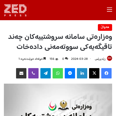
Menu
هه‌واڵ
وەزارەتی سامانە سروشتییەکان چەند
تاقیگەیەکی سووتەمەنی دادەخات
زێدپرێس
2024-03-28
0
156
خولەک خوێندنەوە 1
Facebook
X
LinkedIn
Messenger
WhatsApp
Telegram
Viber
هاوبه‌شكردن به‌ ئیمه‌یڵ