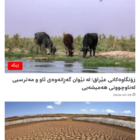
ژینگه‌
زۆنگاوەکانی عێراق؛ لە نێوان گەڕانەوەی ئاو و مەترسیی
لەناوچوونی هەمیشەیی
2026-07-29