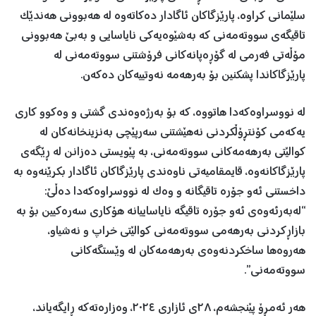
سلێمانی کراوە، پارێزگاکان ئاگادار دەکاتەوە لە هەبوونی هەندێک
تاقیگەی سووتەمەنی کە بەشێوەیەکی نایاسایی و بەبێ هەبوونی
مۆڵەتی فەرمی لە گۆڕەپانەکانی فرۆشتنی سووتەمەنی لە
پارێزگاکاندا پشکنین بۆ بەرهەمە نەوتییەکان دەکەن.
لە نووسراوەکەدا هاتووە، کە بۆ بەرژەوەندی گشتی و وەکوو کاری
یەکەمی کۆنتڕۆڵکردنی نەهێشتنی سەرپێچی بەنزینخانەکان لە
کوالێتی بەرهەمەکانی سووتەمەنی، بە پێویستی دەزانن لە ڕێگەی
پارێزگاکانەوە، قایمقامیەتی ناوەندی پارێزگاکان ئاگادار بکرێنەوە بە
داخستنی ئەو جۆرە تاقیگانە و وەک لە نووسراوەکەدا دەڵێ:
“لەبەرئەوەی ئەو جۆرە تاقیگە نایاساییانە هۆکاری سەرەکیین بۆ بە
بازاڕکردنی بەرهەمی سووتەمەنی کوالێتی خراپ و نەشیاو،
هەروەها ساخکردنەوەی بەرهەمەکان لە وێستگەکانی
سووتەمەنی”.
هەر ئەمڕۆ پێنجشەم، ٢٨ی ئازاری ٢٠٢٤، وەزارەتەکە ڕایگەیاند،