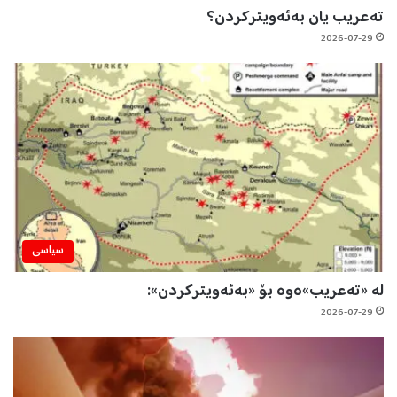
تەعریب یان بەئەویترکردن؟
2026-07-29
سیاسی
لە «تەعریب»ەوە بۆ «بەئەویترکردن»:
2026-07-29