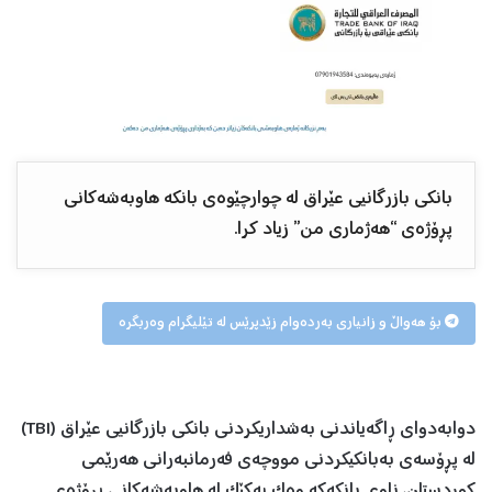
بانکی بازرگانیی عێراق لە چوارچێوەی بانکە هاوبەشەکانی
پڕۆژەی “هەژماری من” زیاد کرا.
بۆ هەواڵ و زانیاری بەردەوام زێدپرێس لە تێلیگرام وەربگرە
دوابەدوای ڕاگەیاندنی بەشداریکردنی بانکی بازرگانیی عێراق (TBI)
لە پڕۆسەی بەبانکیکردنی مووچەی فەرمانبەرانی هەرێمی
کوردستان، ناوی بانکەکە وەک یەکێک لە هاوبەشەکانی پڕۆژەی