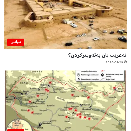
سیاسی
تەعریب یان بەئەویترکردن؟
2026-07-29