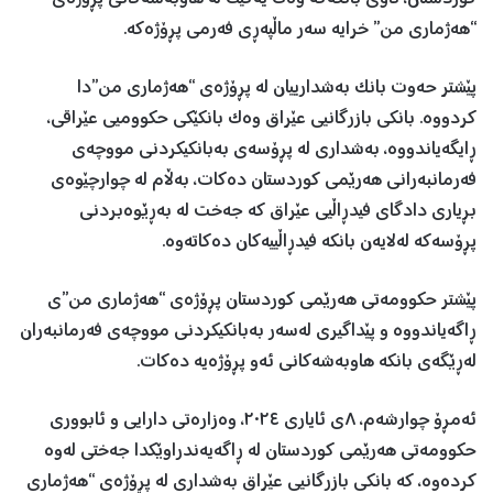
“هەژماری من” خرایە سەر ماڵپەڕی فەرمی پڕۆژەکە.
پێشتر حەوت بانک بەشدارییان لە پڕۆژەی “هەژماری من”دا
کردووە. بانکی بازرگانیی عێراق وەک بانکێکی حکوومیی عێراقی،
ڕایگەیاندووە، بەشداری لە پڕۆسەی بەبانکیکردنی مووچەی
فەرمانبەرانی هەرێمی کوردستان دەکات، بەڵام لە چوارچێوەی
بڕیاری دادگای فیدڕاڵیی عێراق کە جەخت لە بەڕێوەبردنی
پڕۆسەکە لەلایەن بانکە فیدڕاڵییەکان دەکاتەوە.
پێشتر حکوومەتی هەرێمی کوردستان پڕۆژەی “هەژماری من”ی
ڕاگەیاندووە و پێداگیری لەسەر بەبانکیکردنی مووچەی فەرمانبەران
لەڕێگەی بانکە هاوبەشەکانی ئەو پڕۆژەیە دەکات.
ئەمڕۆ چوارشەم، ٨ی ئایاری ٢٠٢٤، وەزارەتی دارایی و ئابووری
حکوومەتی هەرێمی کوردستان لە ڕاگەیەندراوێکدا جەختی لەوە
کردەوە، کە بانکی بازرگانیی عێراق بەشداری لە پڕۆژەی “هەژماری