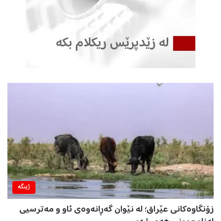
ژینگه‌
زۆنگاوەکانی عێراق؛ لە نێوان گەڕانەوەی ئاو و مەترسیی