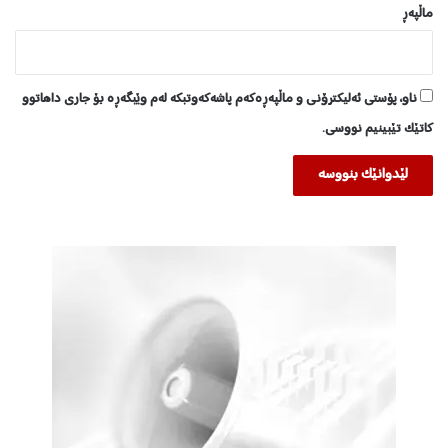
ماڵپه‌ڕ
ناو، پۆستی ئەلیکترۆنی و ماڵپەڕەکەم پاشەکەوتبکە لەم وێبگەڕە بۆ جاری داهاتوو
کاتێک تێبینیم نووسی.