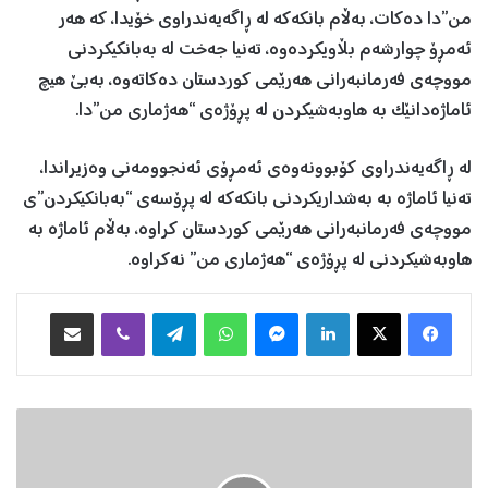
من”دا دەکات، بەڵام بانکەکە لە ڕاگەیەندراوی خۆیدا، کە هەر
ئەمڕۆ چوارشەم بڵاویکردەوە، تەنیا جەخت لە بەبانکیکردنی
مووچەی فەرمانبەرانی هەرێمی کوردستان دەکاتەوە، بەبێ هیچ
ئاماژەدانێک بە هاوبەشیکردن لە پڕۆژەی “هەژماری من”دا.
لە ڕاگەیەندراوی کۆبوونەوەی ئەمڕۆی ئەنجوومەنی وەزیراندا،
تەنیا ئاماژە بە بەشداریکردنی بانکەکە لە پڕۆسەی “بەبانکیکردن”ی
مووچەی فەرمانبەرانی هەرێمی کوردستان کراوە، بەڵام ئاماژە بە
هاوبەشیکردنی لە پڕۆژەی “هەژماری من” نەکراوە.
Facebook
X
LinkedIn
Messenger
WhatsApp
Telegram
Viber
هاوبه‌شكردن به‌ ئیمه‌یڵ
ڕ
ا
گ