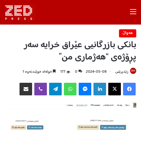
Menu
هه‌واڵ
بانکی بازرگانیی عێراق خرایە سەر
پڕۆژەی “هەژماری من”
زێدپرێس
2024-05-08
0
177
خولەک خوێندنەوە 1
Facebook
X
LinkedIn
Messenger
WhatsApp
Telegram
Viber
هاوبه‌شكردن به‌ ئیمه‌یڵ