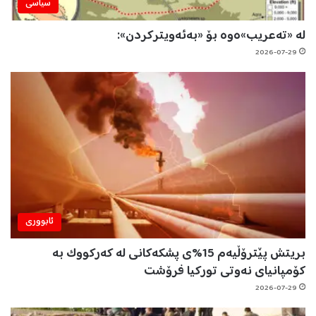
سیاسی
لە «تەعریب»ەوە بۆ «بەئەویترکردن»:
2026-07-29
ئابووری
بریتش پێترۆڵیەم 15%ی پشکەکانی لە کەرکووک بە
کۆمپانیای نەوتی تورکیا فرۆشت
2026-07-29