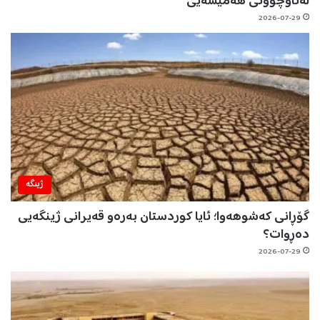
لەناوچوونی هەمیشەیی
2026-07-29
ژینگه‌
گۆڕانی کەشوهەوا؛ ئایا کوردستان بەرەو قەیرانی ژینگەیی
دەڕوات؟
2026-07-29