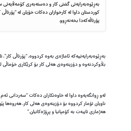
بەڕێوەبەرایەتی گشتی کار و دەستەبەری کۆمەڵایەتی س
کوردستان داوا لە کارخوازان دەکات خۆیان لە “پۆرتاڵی ک
پۆرتاڵەکەدا بخەنەڕوو.
بەڕێوەبەرایەتییەکە ئاماژەی بەوە کردووە، “پۆرتاڵی کار”،
بڵاوکردنەوە و دۆزینەوەی هەلی کار بۆ کرێکاری خۆماڵی ل
لەو ڕوانگەیەوە داوا لە خاوەنکاران دەکات “سەردانی ئەم پۆ
ناویان تۆمار کردووە بۆ دۆزینەوەی هەلی کار، هەروەها پێ
هەژماری تایبەت بە کۆمپانیا و پڕۆژەکانیان.”