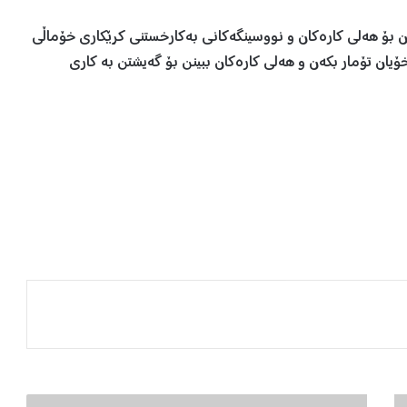
ن بۆ هەلی کارەکان و نووسینگەکانی بەکارخستنی کرێکاری خۆماڵی
ۆیان تۆمار بکەن و هەلی کارەکان ببینن بۆ گەیشتن بە کاری
د