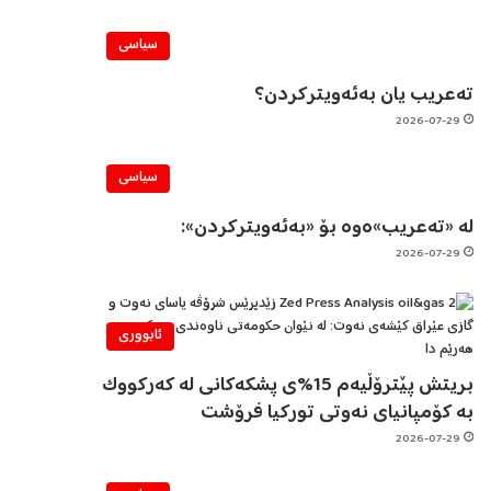
سیاسی
تەعریب یان بەئەویترکردن؟
2026-07-29
سیاسی
لە «تەعریب»ەوە بۆ «بەئەویترکردن»:
2026-07-29
ئابووری
بریتش پێترۆڵیەم 15%ی پشکەکانی لە کەرکووک
بە کۆمپانیای نەوتی تورکیا فرۆشت
2026-07-29