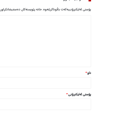
پۆستی ئەلیکترۆنییەکەت بڵاوناکرێتەوە.
خانە پێویستەکان دەستنیشانکراون
ل
ێ
د
و
ا
ن
*
ناو
*
پۆستی ئەلیکترۆنی
*