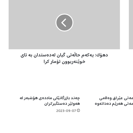
ه
ۆ
ک
:
ی
ە
ک
ە
دهۆک: یەکەم حاڵەتی گیان لەدەستدان بە تای
م
ح
خوێنەربوون تۆمار کرا
ا
ڵ
ە
ت
ی
ەتی عێراق وەڵامی
چەند بازرگانێکی ماددەی هۆشبەر لە
گ
ەتی هەرێم دەداتەوە
هەولێر دەستگیرکران
ی
ا
2023-09-07
ن
ل
ە