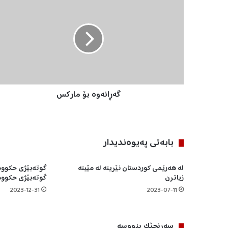
ە
ڕ
ا
ن
ە
و
ە
ب
گەڕانەوە بۆ ماركس
ۆ
م
ا
ر
ك
بابه‌تی په‌یوه‌ندیدار
س
لە هەرێمی کوردستان نێرینە لە مێینە
گوتەبێژی حکووم
زیاترن
گوتەبێژی حکووم
2023-12-31
2023-07-11
سه‌رنجێک بنووسە