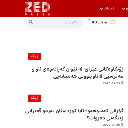
ر
دیمانه‌
℃
40
بگه‌ڕێ
هه‌ولێر
بۆ...
ژینگه‌
زۆنگاوەکانی عێراق؛ لە نێوان گەڕانەوەی ئاو و
مەترسیی لەناوچوونی هەمیشەیی
2026-07-29
ژینگه‌
گۆڕانی کەشوهەوا؛ ئایا کوردستان بەرەو قەیرانی
ژینگەیی دەڕوات؟
2026-07-29