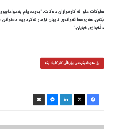
هاوکات داوا لە کارخوازان دەکات، “بەردەوام بەدواداچوو
بکەن، هەروەها ئەوانەی ناویان تۆمار نەکردووە دەتوانن خ
دڵخوازی خۆیان.”
بۆ سەردانیکردنی پۆرتاڵی کار کلیک بکە
Facebook
X
LinkedIn
Messenger
هاوبه‌شكردن به‌ ئیمه‌یڵ
گ