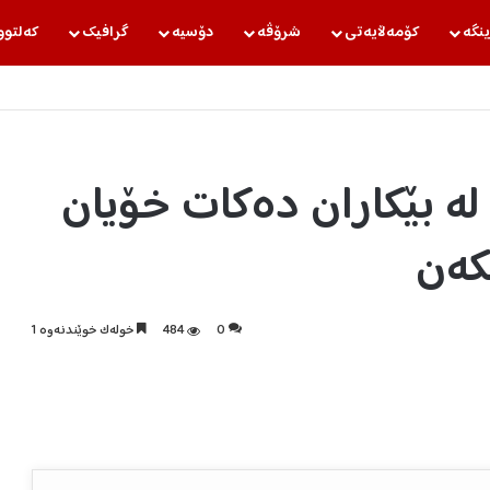
ینگه‌
كۆمه‌ڵایه‌تی
شرۆڤه‌
دۆسیه‌
گرافیك
كه‌لتوو
ە بێکاران دەکات خۆیان
بکەن
0
484
خولەک خوێندنەوە 1