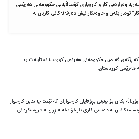
ەربە وەزارەتی کار و کاروباری کۆمەڵایەتی حکوومەتی هەرێمی
ار” تۆمار بکەن و خاوەنکارانیش دەرفەتەکانی کاریان لە
 تاکە پێگەی فەرمیی حکوومەتی هەرێمی کوردستانە تایبەت بە
ە هەرێمی کوردستان.
رتاڵە بکەن بۆ بینینی پڕۆفایلی کارخوازان کە ئێستا چەندین کارخواز
ویستییەکانیان لە دەستی کاری ناوخۆ بخەنە ڕوو بە دروستکردنی