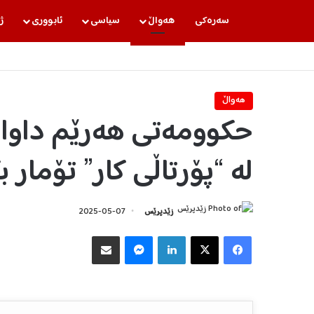
سه‌ره‌كی
هه‌واڵ
سیاسی
ئابووری
ژ
هه‌واڵ
حکوومەتی هەرێم داوا ل
لە “پۆرتاڵی کار” تۆمار 
زێدپرێس
2025-05-07
Facebook
X
LinkedIn
Messenger
هاوبه‌شكردن به‌ ئیمه‌یڵ