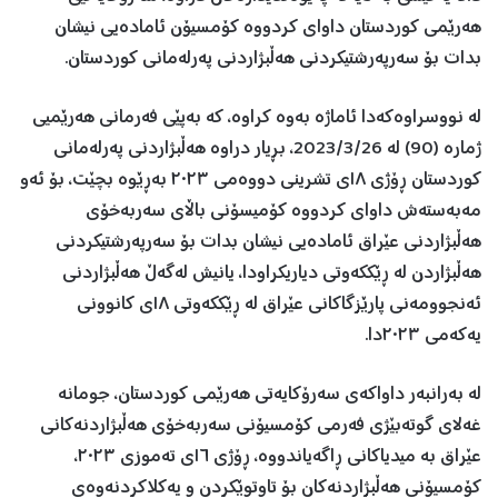
هه‌رێمی كوردستان داوای كردووه كۆمسیۆن ئاماده‌یی نیشان
بدات بۆ سه‌رپه‌رشتیكردنی هه‌ڵبژاردنی په‌رله‌مانی كوردستان.
له‌ نووسراوه‌كه‌دا ئاماژه‌ به‌وه‌ كراوه‌، كه‌ به‌پێی فه‌رمانی هه‌رێمیی
ژماره‌ (90) له‌ 2023/3/26، بڕیار دراوه‌ هه‌ڵبژاردنی په‌رله‌مانی
كوردستان ڕۆژی ١٨ی تشرینی دووەمی ٢٠٢٣ به‌ڕێوه‌ بچێت، بۆ ئه‌و
مه‌به‌سته‌ش داوای كردووه‌ كۆمیسۆنی باڵای سه‌ربه‌خۆی
هه‌ڵبژاردنی عێراق ئاماده‌یی نیشان بدات بۆ سه‌رپه‌رشتیكردنی
هه‌ڵبژاردن له‌ ڕێککەوتی دیاریكراودا، یانیش له‌گه‌ڵ هه‌ڵبژاردنی
ئه‌نجوومه‌نی پارێزگا‌كانی عێراق له ڕێککەوتی ١٨ی کانوونی
یەکەمی ٢٠٢٣دا.
لە بەرانبەر داواکەی سەرۆکایەتی هەرێمی کوردستان، جومانە
غەلای گوتەبێژی فەرمی کۆمسیۆنی سەربەخۆی هەڵبژاردنەکانی
عێراق بە میدیاکانی ڕاگەیاندووە، ڕۆژی ١٦ی تەموزی ٢٠٢٣،
کۆمسیۆنی هەڵبژاردنەکان بۆ تاوتوێکردن و یەکلاکردنەوەی