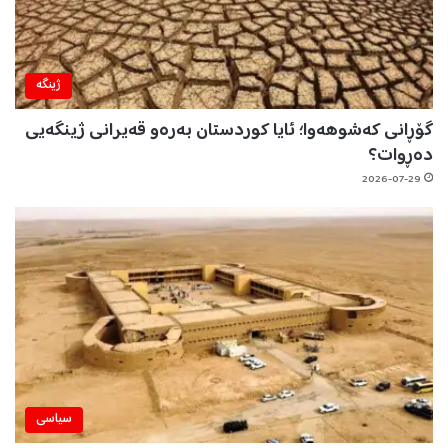
ژینگه‌
گۆڕانی کەشوهەوا؛ ئایا کوردستان بەرەو قەیرانی ژینگەیی
دەڕوات؟
2026-07-29
سیاسی