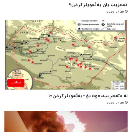
تەعریب یان بەئەویترکردن؟
2026-07-29
سیاسی
لە «تەعریب»ەوە بۆ «بەئەویترکردن»:
2026-07-29