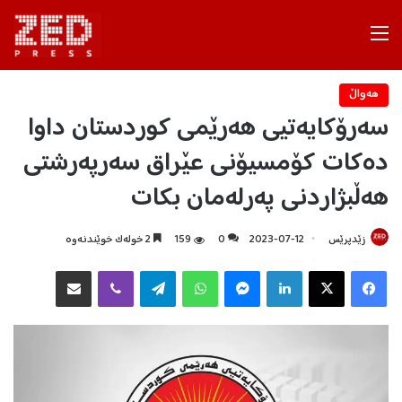
Menu
هه‌واڵ
سه‌رۆكایه‌تیی هه‌رێمی كوردستان داوا
ده‌كات كۆمسیۆنی عێراق سه‌رپه‌رشتی
هه‌ڵبژاردنی په‌رله‌مان بكات
زێدپرێس
2023-07-12
0
159
2 خولەک خوێندنەوە
Facebook
X
LinkedIn
Messenger
WhatsApp
Telegram
Viber
هاوبه‌شكردن به‌ ئیمه‌یڵ