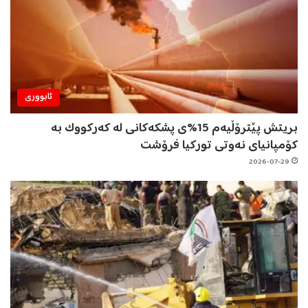
ئابووری
بریتش پێترۆڵیەم 15%ی پشکەکانی لە کەرکووک بە
کۆمپانیای نەوتی تورکیا فرۆشت
2026-07-29