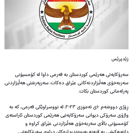
زێدپرێس
سەرۆکایەتی هەرێمی کوردستان بە فەرمی داوا لە کۆمسیۆنی
سەربەخۆی هەڵبژاردنەکانی عێراق دەکات، سەرپەرشتی هەڵبژاردنی
پەرلەمانی کوردستان بکات.
ڕۆژی دووشه‌م ١٠ی تەموزی ٢٠٢٣، لە نووسراوێکی فەرمی، کە به‌
واژۆی سه‌رۆكی دیوانی سه‌رۆكایه‌تیی هه‌رێمی كوردستان ئاراسته‌ی
كۆمسیۆنی باڵای سه‌ربه‌خۆی هه‌ڵبژاردنی عێراق كراوه و
دانه‌یه‌كیشی به‌ لایه‌نه‌ په‌یوه‌ندیداره‌كان دراوه‌‌، سه‌رۆكایه‌تیی