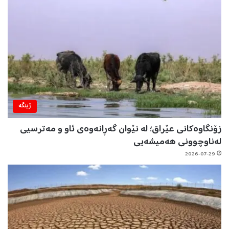
ژینگه‌
زۆنگاوەکانی عێراق؛ لە نێوان گەڕانەوەی ئاو و مەترسیی
لەناوچوونی هەمیشەیی
2026-07-29