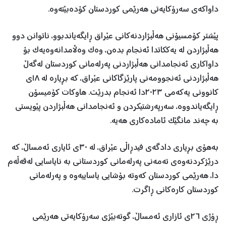
داواکەی سەرۆکایەتی هەرێمی کوردستان کۆدەبێتەوە.
پێشتر کۆمسیۆنی هەڵبژاردنەکانی عێراق ڕایگەیاندبوو، ناتوانن دوو
هەڵبژاردن لە یەککاتدا ئەنجام بدەن، وەک وەڵامدانەوەیەک بۆ
داواکاری ئەنجامدانی هەڵبژاردنی پەرلەمانی کوردستان لەگەڵ
هەڵبژاردنی ئەنجوومەنی پارێزگاکانی عێراق، کە بڕیارە لە ١٨ی
کانوونی یەکەمی ٢٠٢٣دا ئەنجام بدرێت. هاوکات کۆمیسۆن
ڕایگەیاندووە، سەرپەرشتیکردن و ئەنجامدانی هەڵبژاردن پێویستی
بە چەند مانگێک ئامادەکاری هەیە.
بەهۆی بڕیاری دادگەی فیدڕاڵی عێراق، لە ٣٠ی ئایاری ئەمساڵ، کە
درێژکردنەوەی تەمەنی پەرلەمانی کوردستانی بە نایاسایی لەقەڵەم
دا، هەرێمی کوردستان کەوتە بۆشایی یاساییەوە و پەرلەمانی
کوردستان کارەکانی ڕاگرت.
ڕۆژی ٢٦ی ئازاری ئەمساڵ، گوتەبێژی سەرۆکایەتی هەرێمی