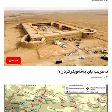
2026-07-29
سیاسی
تەعریب یان بەئەویترکردن؟
2026-07-29