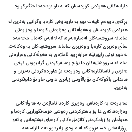
داراییەکانی هەرێمی کوردستان کە لە ناو بودجەدا جێگیرکراوە.
بڕگەی دووەم تایبەت بوو بە بارودۆخی کارەبا وگرانیی بەنزین لە
هەرێمی کوردستان و هەوڵەکانی وەزارەتی کارەبا و وەزارەتی
سامانە سروشتییەکان لەمبارەیەوە، کە لەلایەن كەمال محەمەد
ساڵح وەزیری کارەبا و وەزیری سامانە سروشتییەکان بە وەکالەت،
لە دوو توێی ڕاپۆرتێک خرایەڕوو، ئاماژەی بە هەوڵەکانی وەزارەتی
سامانە سرووشتییەکان دا بۆ چارەسەرکردنی گرانبوونی نرخی
بەنزین و ئاسانکارییەکانی وەزارەت بۆ هاوردەکردنی بەنزین و
هاندانی پاڵاوگەکان بۆ پاڵاوتنی زیاتری نەوتی خاو بۆ دابینکردنی
بەنزین.
سەبارەت بە کارەباش، وەزیری کارەبا ئاماژەی بە هەوڵەکانی
وەزارەتەکەی دا بۆ باشترکردنی ڕەوشی خزمەتگوزاریی کارەبا و
هەوڵدان بۆ زیادکردنی کاتژمێرەکانی کارەبای نیشتیمانیی و ئەو
پڕۆژانەشی خستەڕوو کە لە ماوەی ڕابردوو بەم ئاراستەیە