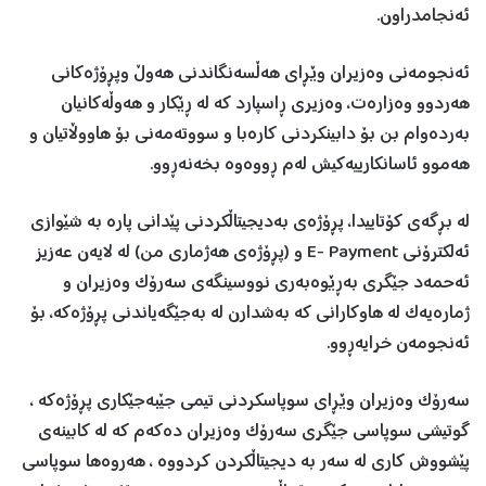
ئەنجامدراون.
ئەنجومەنی وەزیران وێڕای هەڵسەنگاندنی هەوڵ وپڕۆژەکانی
هەردوو وەزارەت، وەزیری ڕاسپارد کە لە ڕێکار و هەوڵەکانیان
بەردەوام بن بۆ دابینکردنی کارەبا و سووتەمەنی بۆ هاووڵاتیان و
هەموو ئاسانکارییەکيش لەم ڕووەوە بخەنەڕوو.
لە بڕگەی کۆتاییدا، پڕۆژەی بەدیجیتاڵکردنی پێدانی پارە بە شێوازی
ئەلکترۆنی E- Payment و (پڕۆژەی هەژماری من) لە لایەن عەزیز
ئەحمەد جێگری بەڕێوەبەری نووسینگەی سەرۆک وەزیران و
ژمارەیەک لە هاوکارانی کە بەشدارن لە بەجێگەیاندنی پڕۆژەکە، بۆ
ئەنجومەن خرایەڕوو.
سەرۆک وەزیران وێڕای سوپاسکردنی تیمی جێبەجێکاری پڕۆژەکە ،
گوتیشی سوپاسی جێگری سەرۆک وەزیران دەکەم کە لە کابینەی
پێشووش کاری لە سەر بە دیجیتاڵکردن کردووە ، هەروەها سوپاسی