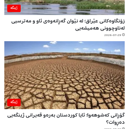
ژینگه‌
زۆنگاوەکانی عێراق؛ لە نێوان گەڕانەوەی ئاو و مەترسیی
لەناوچوونی هەمیشەیی
2026-07-29
ژینگه‌
گۆڕانی کەشوهەوا؛ ئایا کوردستان بەرەو قەیرانی ژینگەیی
دەڕوات؟