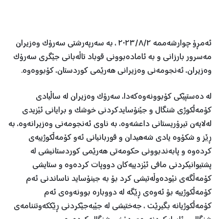
ئەمڕۆ چوارشەممە ٢٠٢٣/٨/٢ ، بە سەرپەرشتی سەرۆک وەزیران
مەسرور بارزانی و بە ئامادەبوونی قوباد تاڵەبانی جێگری سەرۆک
وەزیران، ئەنجومەنی وەزیرانی هەرێمی کوردستان، کۆبووەوە.
لە دەستپێکی کۆبوونەوەکەدا، سەرۆک وەزیران لە ساڵیادی
کۆمەڵکوژی شنگال و جێنۆسایدکردنی خوشک و برایانی ئێزیدی
لەلایەن تیرۆریستانی داعشەوە، بە ناوی ئەنجومەنی وەزیرانەوە، بە
ڕێز و شکۆوە یادی شەهیدان و قوربانیانی ئەو کۆمەڵکوژییەی
کردەوە و پابەندبوونی حکومەتی هەرێمی کوردستانیشی لە
پشتیوانیکردنی مافی ئێزدییەکان دووپات کردەوە و ستایشی
کۆمەڵگەی نێودەوڵەتیشی کرد بۆ بە جینۆساید ناساندنی ئەم
کۆمەڵکوژییە بۆ ئەوەی ڕێگە لە دووبارە بوونەوەی ئەم
کۆمەڵکوژیانە بگیرێت ، جەختیشی لە جێبەجێکردنی ڕێککەوتننامەی