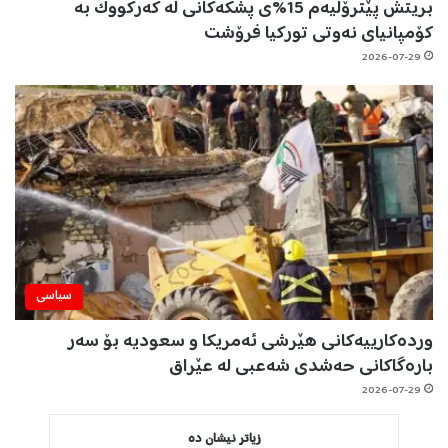
بریتش پێترۆڵیەم 15%ی پشکەکانی لە کەرکووک بە
کۆمپانیای نەوتی تورکیا فرۆشت
2026-07-29
سیاسی
وردەکارییەکانی هێرشی ئەمریکا و سعودیە بۆ سەر
بارەگاکانی حەشدی شەعبی لە عێراق
2026-07-29
زیاتر نیشان دە