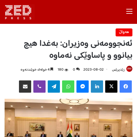
Menu
هه‌واڵ
ئەنجوومەنی وەزیران: بەغدا هیچ
بیانوو و پاساوێکی نەماوە
زێدپرێس
2023-08-02
0
180
4 خولەک خوێندنەوە
Facebook
X
LinkedIn
Messenger
WhatsApp
Telegram
Viber
هاوبه‌شكردن به‌ ئیمه‌یڵ