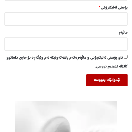
پۆستی ئەلیکترۆنی
*
ماڵپه‌ڕ
ناو، پۆستی ئەلیکترۆنی و ماڵپەڕەکەم پاشەکەوتبکە لەم وێبگەڕە بۆ جاری داهاتوو
کاتێک تێبینیم نووسی.