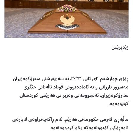
زێدپرێس
ڕۆژی چوارشەم ٢ی ئابی ٢٠٢٣، بە سەرپەرشتی سەرۆکوەزیران
مەسرور بارزانی و بە ئامادەبوونی قوباد تاڵەبانی جێگری
سەرۆکوەزیران، ئەنجوومەنی وەزیرانی هەرێمی کوردستان،
کۆبووەوە.
ماڵپەڕی فەرمی حکوومەتی هەرێم، ئەم ڕاگەیەنراوەی لەبارەی
ناوەڕۆکی کۆبوونەوەکە بڵاو کردووەتەوە: