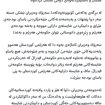
شنگال و ئاساییکردنەوەی دۆخی شنگال کردەوە.
لە بڕگەی یەکەمی کۆبوونەوەکەدا، سەرۆک وەزیران تیشکی خستە
سەر دوا پێشهات و پەرەسەندنەکانی جێبەجێکردنی یاسای بودجەی
عێراق و دابینکردنی شایستەی دارایی مووچە و بەشە بودجەی
هەرێم و ڕێڕەوی دانوستانی نێوان حکومەتی هەرێم و بەغدا.
سەرۆک وەزیران ئاماژەی بەوە دا کە هەرێمی کوردستان هەموو
پابەندییەکانی خۆی جێبەجێ کردووە و بەم شێوەیەش، هیچ پاساو
و بیانوویەک نەماوە لەبەردەم حکومەتی فیدڕاڵ کە خەرجکردنی
شایستەکانی هەرێم لەمە زیاتر دوابخات، بۆیە پێویستە حکومەتی
فیدراڵ، ماف و شایستە داراییەکانی هەرێمی کوردستان بە پێی
یاسای بودجە بنێرێت.
ئەنجومەنی وەزیران، داوا لە هێز و پارت ولایەنە کوردستانییەکان
دەکات کە هاوهەڵوێست و یەکدەنگ بن لە سەر داکۆکیکردن لە
مافە دەستوورییەکانی خەڵکی کوردستان و دابینکردنی شایستە