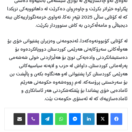
ئەوەی ئەو چاکسازییەی لە بواری سیستەمی بانکییەوە دەستی
پێکراوە خێراتر بکرێت و چاوەڕوان دەکرێت لە داهاتوویەکی نزیکدا
کە لە کۆتایی ساڵی 2025 تێپەڕ نەکا، تەواوی خزمەتگوزارییەکان ببنە
دیجیتاڵی و مامەڵەکردن بە کاش سنووردار بکرێت.
لە کۆتایی کۆبوونەوەکەدا، ئەنجومەنی وەزیران پشتیوانی خۆی بۆ
هەوڵەکانی سەرۆکایەتی هەرێمی کوردستان دووپاتکردەوە بۆ
دەستنیشانکردنی وادەیەکی نوێ بۆ ھەڵبژاردنی خولی شەشەمی
پەرلەمانی کوردستان، داواش لە حزب و لایەنە سیاسییەکانی
ھەرێمی کوردستان کرا پشتیوانی لەو ھەنگاوە بکەن و پاڵپشت بن
بۆ سەرخستنی پرۆسەکە. لەم ڕووەشەوە حکومەتی هەرێم
ئامادەیی خۆی پیشاندا بۆ پێشکەشکردنی هەر ئاسانکاری و
ئامادەسازییەک کە لە ئەستۆی حکومەت بێت.
Facebook
X
LinkedIn
Messenger
WhatsApp
Telegram
Viber
هاوبه‌شكردن به‌ ئیمه‌یڵ