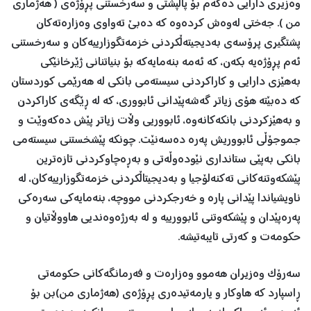
وەزیری دارایی دەکەم بۆ پاڵپشتی و سەرخستنی پڕۆژەی ( هەژماری
من ). جەختی لەوەش کردەوە کە دەبێ تەواوی وەزارەتەکان
پشتگیری پرۆسەی بەدیجيتەڵکردنی خزمەتگوزارییەکان و سەرخستنی
ئەم پڕۆژەیە بکەن، کە ئەمە بنەمایەکە بۆ بنیاتنانی ژێرخانێکی
بەهێزی دارایی و کاراکردنی سیستەمی بانکی لە هەرێمی کوردستان
کە دەبێتە هۆی زیاتر گەشەپێدانی ئابووری، کە لە ڕێگەی کاراکردن
و بەهێزکردنی بانكەكانەوە، ئابووریی وڵات زياتر پێش دەکەوێت و
جموجۆڵی ئابووریش پەرە دەسەنێت. چونکە پێشخستنی سیستەمی
بانکی بەپێی ستانداری نێودەوڵەتی و بەڕەچاوکردنی تازەترین
پێشکەوتنەکانی تەکنەلۆجیا و بەدیجیتاڵکردنی خزمەتگوزارییەکان، لە
ناویشیاندا پێدانی پارە و خەرجکردنی مووچە، بنەمایەکی سەرەکی
پەرەپێدان و پێشکەوتنی ئابوورییە و لە بەرژەوەندیی هاووڵاتیان و
حکومەت و کەرتی تایبەتیشە.
سەرۆک وەزیران هەموو وەزارەت و فەرمانگەکانی حکومەتی
ڕاسپارد کە هاوکار و یارمەتیدەری پڕۆژەی (هەژماری من)بن بۆ