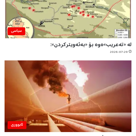
سیاسی
لە «تەعریب»ەوە بۆ «بەئەویترکردن»:
2026-07-29
ئابووری