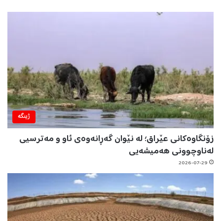
ژینگه‌
زۆنگاوەکانی عێراق؛ لە نێوان گەڕانەوەی ئاو و مەترسیی
لەناوچوونی هەمیشەیی
2026-07-29