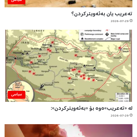
سیاسی
تەعریب یان بەئەویترکردن؟
2026-07-29
سیاسی
لە «تەعریب»ەوە بۆ «بەئەویترکردن»:
2026-07-29