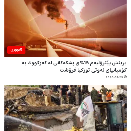
ئابووری
بریتش پێترۆڵیەم 15%ی پشکەکانی لە کەرکووک بە
کۆمپانیای نەوتی تورکیا فرۆشت
2026-07-29