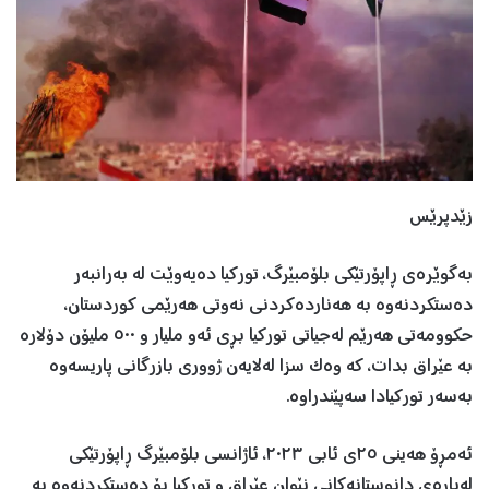
زێدپرێس
بەگوێرەی ڕاپۆرتێکی بلۆمبێرگ، تورکیا دەیەوێت لە بەرانبەر
دەستکردنەوە بە هەناردەکردنی نەوتی هەرێمی کوردستان،
حکوومەتی هەرێم لەجیاتی تورکیا بڕی ئەو ملیار و ٥٠٠ ملیۆن دۆلارە
بە عێراق بدات، کە وەک سزا لەلایەن ژووری بازرگانی پاریسەوە
بەسەر تورکیادا سەپێندراوە.
ئەمڕۆ هەینی ٢٥ی ئابی ٢٠٢٣، ئاژانسی بلۆمبێرگ ڕاپۆرتێکی
لەبارەی دانوستانەکانی نێوان عێراق و تورکیا بۆ دەستکردنەوە بە