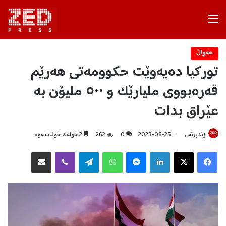
Menu
هه‌واڵ
تورکیا دەیەوێت حکوومەتی هەرێم
قەرەبووی ملیارێک و ٥٠٠ ملیۆن بە
عێراق بدات
زێدپرێس
2023-08-25
0
262
2 خولەک خوێندنەوە
Facebook
X
LinkedIn
Messenger
WhatsApp
Telegram
Viber
هاوبه‌شكردن به‌ ئیمه‌یڵ