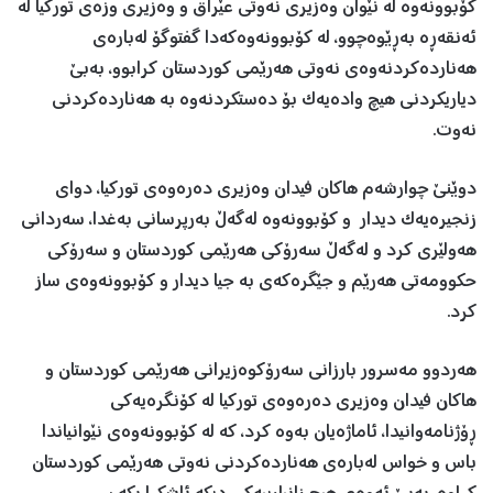
کۆبوونەوە لە نێوان وەزیری نەوتی عێراق و وەزیری وزەی تورکیا لە
ئەنقەڕە بەڕێوەچوو، لە کۆبوونەوەکەدا گفتوگۆ لەبارەی
هەناردەکردنەوەی نەوتی هەرێمی کوردستان کرابوو، بەبێ
دیاریکردنی هیچ وادەیەک بۆ دەستکردنەوە بە هەناردەکردنی
نەوت.
دوێنێ چوارشەم هاکان فیدان وەزیری دەرەوەی تورکیا، دوای
زنجیرەیەک دیدار و کۆبوونەوە لەگەڵ بەرپرسانی بەغدا، سەردانی
هەولێری کرد و لەگەڵ سەرۆکی هەرێمی کوردستان و سەرۆکی
حکوومەتی هەرێم و جێگرەکەی بە جیا دیدار و کۆبوونەوەی ساز
کرد.
هەردوو مەسرور بارزانی سەرۆکوەزیرانی هەرێمی کوردستان و
هاکان فیدان وەزیری دەرەوەی تورکیا لە کۆنگرەیەکی
ڕۆژنامەوانیدا، ئاماژەیان بەوە کرد، کە لە کۆبوونەوەی نێوانیاندا
باس و خواس لەبارەی هەناردەکردنی نەوتی هەرێمی کوردستان