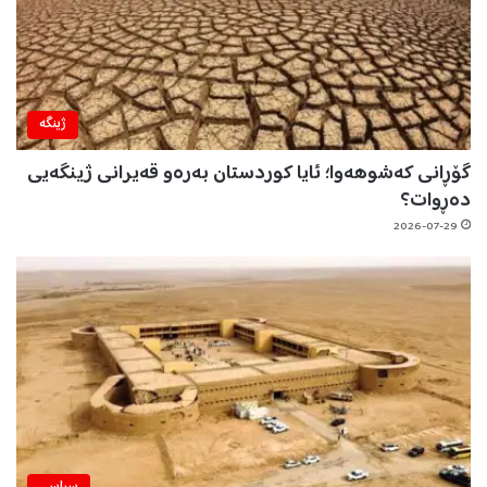
ژینگه‌
گۆڕانی کەشوهەوا؛ ئایا کوردستان بەرەو قەیرانی ژینگەیی
دەڕوات؟
2026-07-29