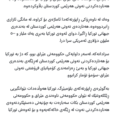
هەناردەکردنی نەوتی هەرێمی کوردستان بڵاوکردەوە.
وەک لە ناوەڕۆکی ڕاپۆرتەکەدا ئاماژەی بۆ کراوە، لە مانگی ئازاری
ڕابردووەوە، هەناردەی نەوتی هەرێمی کوردستان لە بەندەری
جیهانی تورکیا ڕاگیرا، دوای ئەوەی تورکیا بەبڕی یەک ملیار و ٥٠٠
ملیۆن دۆلاری ئەمریکی سزا درا.
سزادانەکە، لەسەر داوایەکی حکوومەتی عێراق بوو، کە دژ بە تورکیا
بۆ هەناردەکردنی نەوتی هەرێمی کوردستان لەڕێگەی بەندەری
جیهانی تورکیا و بەبێ ڕەزامەندی کۆمپانیای فرۆشتنی نەوتی
عێراق-سۆمۆ تۆمار کرابوو.
بەگوێرەی ڕاپۆرتەکەی بلۆمبێرگ، تورکیا هەوڵدەدات نێوانگیریی
ڕێککەوتنێک لە نێوان حکوومەتی ناوەندی عێراق و حکوومەتی
هەرێمی کوردستان بکات سەبارەت بە چۆنیەتی دەستپێکردنەوەی
هەناردەکردنی نەوت لە ڕێگەی خاکەکەیەوە و بۆ ئەوەش تورکیا