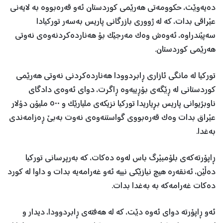
دەیەوێت، حکوومەتی هەرێمی کوردستان ئەو قەرەبووە بە لایەنی
عێراقی بدات، کە لە ژووری بازرگانی پاریس بەسەر تورکیادا
سەپێندراوە، ئەوەش وەک مەرجێک بۆ هەناردەکردنەوەی نەوتی
هەرێمی کوردستان.
تورکیا لە مانگی ئازاری ڕابردوودا هەناردەکردنی نەوتی هەرێمی
کوردستانی لە ڕێگەی بۆڕییەوە ڕاگرت، دوای ئەوەی دادگای
ناوبژیوانی پاریس بڕیاریدا تورکیا نزیکەی ملیارێک و ٥٠٠ ملیۆن دۆلار
عێراق بدات وەک قەرەبووی گواستنەوەی نەوت بەبێ ڕەزامەندی
بەغدا.
ڕاپۆرتەکەی بلۆمبێرگ باس لەوە دەکات، کە بەرپرسانی تورکیا
دەڵێن، ئەنقەرە هیچ نیازێکی نییە ئەو غەرامەیە بدات و داوا لە کورد
دەکات غەرامەکە بە بەغدا بدات.
ئەو ڕاپۆرتە دوای ئەوە دێت، کە لە هەفتەی ڕابردوودا، دیدار و