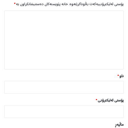
پۆستی ئەلیکترۆنییەکەت بڵاوناکرێتەوە.
خانە پێویستەکان دەستنیشانکراون بە
*
ل
ێ
د
و
ا
ن
*
ناو
*
پۆستی ئەلیکترۆنی
*
ماڵپه‌ڕ