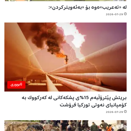
لە «تەعریب»ەوە بۆ «بەئەویترکردن»:
2026-07-29
ئابووری
بریتش پێترۆڵیەم 15%ی پشکەکانی لە کەرکووک بە
کۆمپانیای نەوتی تورکیا فرۆشت
2026-07-29