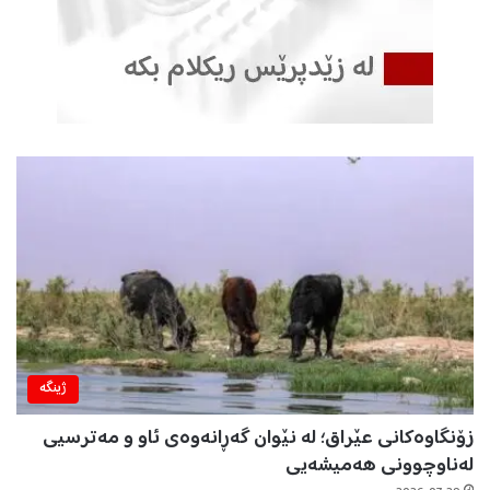
ژینگه‌
زۆنگاوەکانی عێراق؛ لە نێوان گەڕانەوەی ئاو و مەترسیی
لەناوچوونی هەمیشەیی