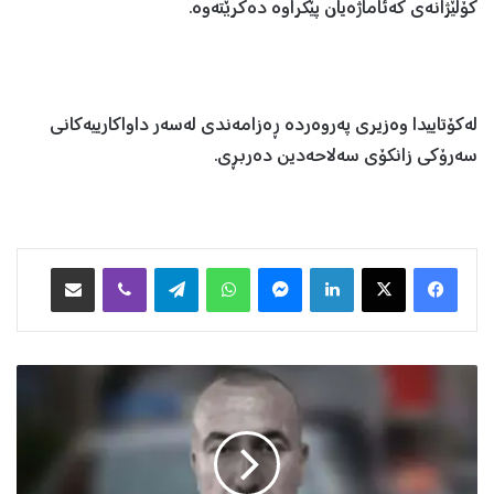
کۆلێژانەی کەئاماژەیان پێکراوە دەکرێتەوە.
لەکۆتاییدا وەزیری پەروەردە ڕەزامەندی لەسەر داواکارییەکانی
سەرۆکی زانکۆی سەلاحەدین دەربڕی.
Facebook
X
LinkedIn
Messenger
WhatsApp
Telegram
Viber
هاوبه‌شكردن به‌ ئیمه‌یڵ
ک
ا
ر
م
ە
ن