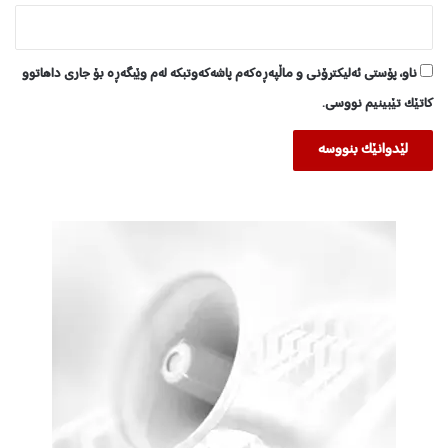
ناو، پۆستی ئەلیکترۆنی و ماڵپەڕەکەم پاشەکەوتبکە لەم وێبگەڕە بۆ جاری داهاتوو
کاتێک تێبینیم نووسی.