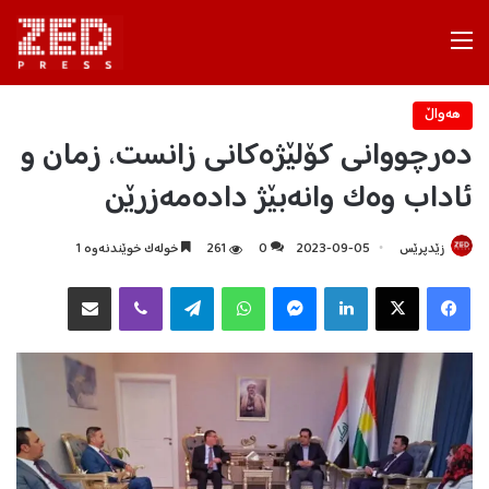
Menu
هه‌واڵ
دەرچووانی کۆلێژەکانی زانست، زمان و
ئاداب وەک وانەبێژ دادەمەزرێن
زێدپرێس
2023-09-05
0
261
خولەک خوێندنەوە 1
Facebook
X
LinkedIn
Messenger
WhatsApp
Telegram
Viber
هاوبه‌شكردن به‌ ئیمه‌یڵ