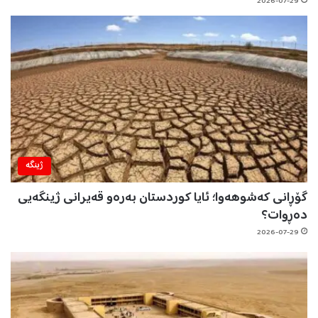
2026-07-29
ژینگه‌
گۆڕانی کەشوهەوا؛ ئایا کوردستان بەرەو قەیرانی ژینگەیی
دەڕوات؟
2026-07-29