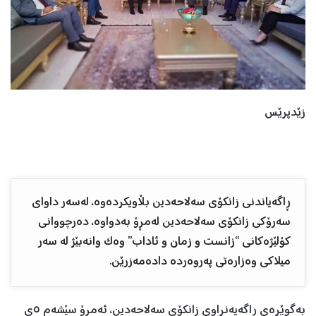
زێدپرێس
ڕاگەیاندنی زانکۆی سەلاحەدین بڵاویکردەوە، لەسەر داوای
سەرۆکی زانکۆی سەلاحەدین لەمڕۆ بەدواوە، دەرچووانی
کۆلێژەکانی “زانست و زمان و ئاداب” وەک وانەبێژ لە سەر
میلاکی وەزارەتی پەروەردە دادەمەزرێن.
بەگوێرەی ڕاگەیەنراوی زانکۆی سەلاحەدین، ئەمڕۆ سێشەم ٥ی