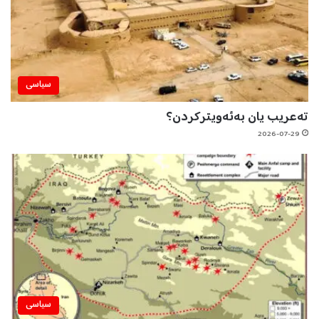
سیاسی
تەعریب یان بەئەویترکردن؟
2026-07-29
سیاسی