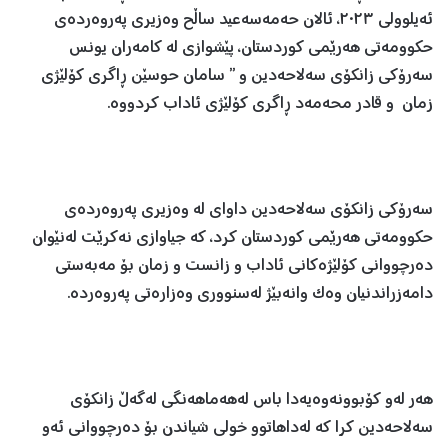
ئەیلوولی ٢٠٢٣، ئالان حەمەسەعید ساڵح وەزیری پەروەردەی
حکوومەتی هەرێمی کوردستان، پێشوازی لە کامەران یونس
سەرۆکی زانکۆی سەلاحەدین و ” سامان حوسێن ڕاگری کۆلێژی
زمان و قادر محەمەد ڕاگری کۆلێژی ئاداب کردووە.
سەرۆکی زانکۆی سەلاحەدین داوای لە وەزیری پەروەردەی
حکوومەتی هەرێمی کوردستان کرد، کە جیاوازی نەکرێت لەنێوان
دەرچووانی کۆلێژەکانی ئاداب و زانست و زمان بۆ مەبەستی
دامەزراندنیان وەک وانەبێژ لەسنووری وەزارەتی پەروەردە.
هەر لەو کۆبوونەوەیەدا باس لەهەماهەنگی لەگەڵ زانکۆی
سەلاحەدین کرا کە لەداهاتوو خولی شیاندن بۆ دەرچووانی ئەو