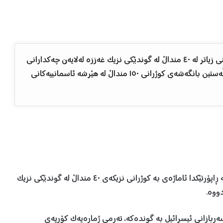
سەربازانی سوپای ئیسرائیل ئاماژە بە کوژران و سەربڕینی زیاتر لە ٤٠ منداڵ لە گوندێکی نزیک غەززە لەلایەن چەکدارانی
حەماسەوە دەکەن، لەکاتێکدا وەزارەتی تەندروستی فەڵەستین بانگەشەی کوژرانی ١٥٠ منداڵ لە هێرشە ئاسمانییەکانی
کەناڵی تەلەفزیۆنی (i24News) کە بنکەکەی لە ئیسرائیلە، لە ڕاپۆرتێکدا ئاماژەی بە کوژرانی نزیکەی ٤٠ منداڵ لە گوندێکی نزیک
ووە.
ەربازانی ئیسرائیل بە گوندەکە، تەرمی ژمارەیەک کۆرپەی