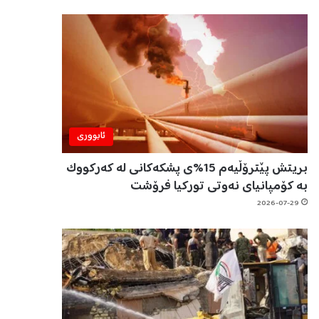
ئابووری
بریتش پێترۆڵیەم 15%ی پشکەکانی لە کەرکووک
بە کۆمپانیای نەوتی تورکیا فرۆشت
2026-07-29