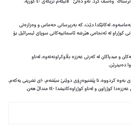
پەیامنێری تەلەفیزیۆنی ئیسرائیل دیمەنەکەی بە “بەڕاستی ترسناک” وەسف کرد. ئەو دەڵێ ” لانیکەم نزیکەی ٤٠ کۆرپە،
 ئیسرائیلی لەلایەن حەماسەوە، لەکاتێکدا دێت، کە بەرپرسانی حەماس و وەزارەتی
ی کوژراو لە ئەنجامی هێرشە ئاسمانییەکانی سوپای ئیسرائیل بۆ
کان و میدیاکان لە کەرتی غەززە بڵاوکراونەتەوە، لەناو
ا دەبینرێن.
وەزارەتی تەندروستی فەڵەستین لە ڕاگەیەندراوێکدا، ئاماژەی بەوە کردووە، تا پێشنیوەڕۆی دوێنێ سێشەم، ١٠ی تشرینی یەکەم،