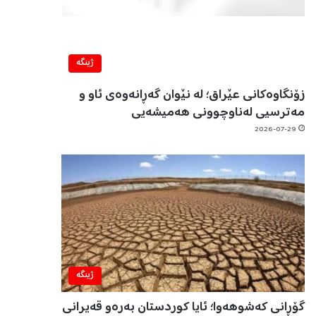
ژینگه‌
زۆنگاوەکانی عێراق؛ لە نێوان گەڕانەوەی ئاو و
مەترسیی لەناوچوونی هەمیشەیی
2026-07-29
ژینگه‌
گۆڕانی کەشوهەوا؛ ئایا کوردستان بەرەو قەیرانی