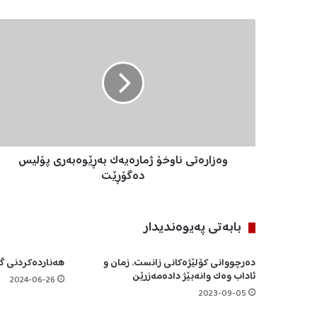
و
ە
ز
ا
ر
ە
ت
ی
ن
وەزارەتی ناوخۆ ژمارەیەک بەڕێوەبەری پۆلیس
ا
و
دەگۆڕێت
خ
ۆ
ژ
بابه‌تی په‌یوه‌ندیدار
م
ا
دەرچووانی کۆلێژەکانی زانست، زمان و
هەناردەکردنی گاز
ر
ئاداب وەک وانەبێژ دادەمەزرێن
ە
2024-06-26
ی
2023-09-05
ە