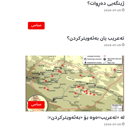
ژینگەیی دەڕوات؟
2026-07-29
سیاسی
تەعریب یان بەئەویترکردن؟
2026-07-29
سیاسی
لە «تەعریب»ەوە بۆ «بەئەویترکردن»:
2026-07-29