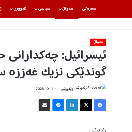
سه‌ره‌كی
هه‌واڵ
سیاسی
ئابووری
ژ
هه‌واڵ
گوندێکی نزیک غەززە س
زێدپرێس
2023-10-11
Facebook
X
LinkedIn
Messenger
هاوبه‌شكردن به‌ ئیمه‌یڵ
زێدپرێس