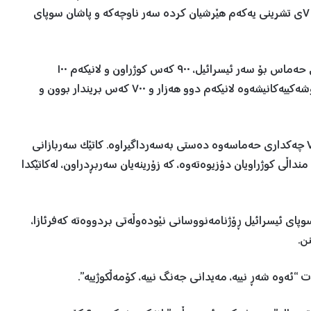
سەربڕدراویان بینیوە”. پاش ئەوەی چەکدارانی حەماس لە ٧ی تشرینی یەکەم هێرشیان کردە سەر ناوچەکە و پاشان سوپای
وەزارەتی دەرەوەی ئیسرائیل ڕایگەیاندووە، لە هێرشەکەی حەماس بۆ سەر ئیسرائیل، ٩٠٠ کەس کوژراون و لانیکەم ١٠٠
کەسیشیان بە بارمتە بردووە بۆ غەززە. بەهۆی هێرشە مووشەکییەکانیشەوە لانیکەم دوو هەزار و ٧٠٠ کەس بریندار بوون و
کەناڵە میدیاییەکە دەڵێ، گوندی کەفرئازا لەلایەن نزیکەی ٧٠ چەکداری حەماسەوە دەستی بەسەرداگیراوە. کاتێک سەربازانی
سوپای ئیسرائیل گەیشتوونەتە گوندەکە، تەرمی نزیکەی ٤٠ منداڵی کوژراویان دۆزیوەتەوە، کە زۆرینەیان سەربڕدراون، لەکاتێکدا
سوپای ئیسرائیل ڕۆژنامەنووسانی نێودەوڵەتی بردووەتە کەفرئازا،
ن.
 “ئەوە شەڕ نییە، مەیدانی جەنگ نییە، کۆمەڵکوژییە”.