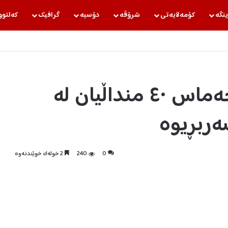
ینگه‌
كۆمه‌ڵایه‌تی
شرۆڤه‌
دۆسیه‌
گرافیك
كه‌لتوو
ئیسرائیل: چەکدارانی حەماس ٤٠ منداڵیان لە
ەربڕیوە
0
240
2 خولەک خوێندنەوە