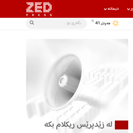
ر
دیمانه‌
℃
41
بگه‌ڕێ
هه‌ولێر
بۆ...