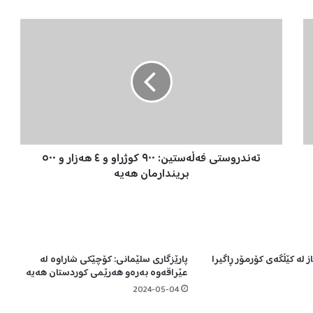
ت
ە
ن
د
ر
و
س
ت
ی
تەندروستی فەڵەستین: ٩٠٠ کوژراو و ٤ هەزار و ٥٠٠
ف
ە
بریندارمان هەیە
ڵ
ە
س
ت
ی
 لە کێڵگەی کۆرمۆر ڕاگیرا
پارێزگاری سلێمانی: کۆچێکی شاراوە لە
ن
عێراقەوە بەرەو هەرێمی کوردستان هەیە
:
٩
2024-05-04
٠