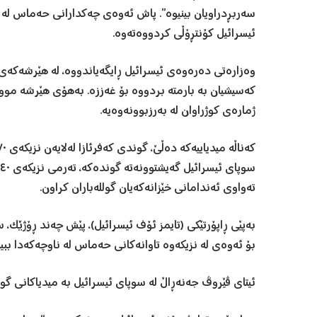
ئیسرائیل کۆنتڕۆڵی کردووەتەوە.
ژمارەی کوژراوان لە بەرزبوونەوەیە.
تەواوی ئەندامانی خێزانەکەیان گوللەباران کراون.
بەپێی ڕاپۆرتێکی (تایمز ئۆف ئیسرائیل)، پێش چەند ڕۆژێک، 
بۆ ئەوەی لە نزیکەوە تاوانەکانی حەماس لە ناوچەکەدا ببین
ئیتای ڤێروڤ جەنەڕاڵ لە سوپای ئیسرائیل بە میدیاکانی گوت