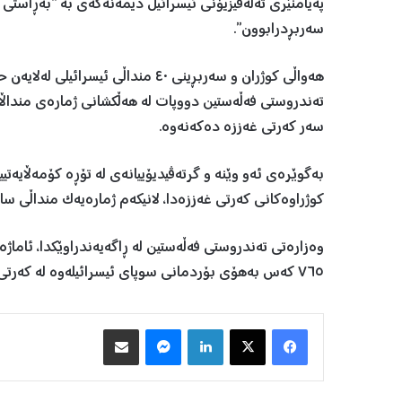
سەربڕدرابوون”.
هەواڵی کوژران و سەربڕینی ٤٠ منداڵی
تەندروستی فەڵەستین دووپات لە هەڵکشانی ژمارەی منداڵان
سەر کەرتی غەززە دەکەنەوە.
بەگوێرەی ئەو وێنە و گرتەڤیدیۆییانەی لە تۆڕە کۆمەڵایەتییە
کوژراوەکانی کەرتی غەززەدا، لانیکەم ژمارەیەک منداڵی ساو
٧٦٥ کەس بەهۆی بۆردمانی سوپای ئیسرائیلەوە لە کەرتی غەززەدا کوژراون و لەناو کوژراوەکانیشدا ١٤٠ منداڵ هەن.
Facebook
X
LinkedIn
Messenger
هاوبه‌شكردن به‌ ئیمه‌یڵ