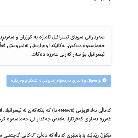
ئیسرائیل بۆ سەر کەرتی غەززە دەکات.
بۆ هەواڵ و زانیاری بەردەوام زێدپرێس لە تێلیگرام وەربگرە
غەززە بەناوی کەفرئازا، لەلایەن چەکدارانی حەماسەوە کرد
نیکۆڵ زێدێک پەیامنێری کەناڵەکە دەڵێ “لەکاتی گەیشتنی س