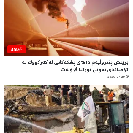
ئابووری
بریتش پێترۆڵیەم 15%ی پشکەکانی لە کەرکووک بە
کۆمپانیای نەوتی تورکیا فرۆشت
2026-07-29