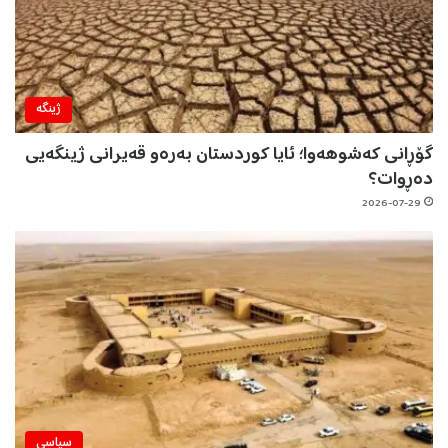
ژینگه‌
گۆڕانی کەشوهەوا؛ ئایا کوردستان بەرەو قەیرانی ژینگەیی
دەڕوات؟
2026-07-29
سیاسی