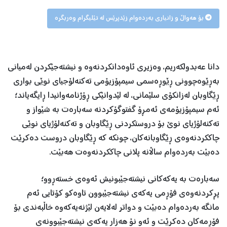
بۆ هەواڵ و زانیاری بەردەوام زێدپرێس لە تێلیگرام وەربگرە
دانا عەبدولکەریم، وەزیری ئاوەدانکردنەوە و نیشتەجێکردن لەمیانی
بەڕێوەچوونی ڕێوڕەسمی سیمپۆزیۆمی تەکنەلۆجیای نوێی بواری
ڕێگاوبان لەزانکۆی سلێمانی، لە لێدوانێکی ڕۆژنامەوانیدا ڕایگەیاند؛
ئەم سیمپۆزیۆمەی ئەمڕۆ گفتوگۆکردنە سەبارەت بە شێواز و
تەکنەلۆژیای نوێ بۆ دروستکردنی ڕێگاوبان و تەکنەلۆژیای نوێی
چاککردنەوەی ڕێگاوبانەکان، چونکە کە ڕێگاوبان دروست دەکرێت
دەبێت بەردەوام ساڵانە پلانی چاککردنەوەت هەبێت.
سەبارەت بە یەکەکانی نیشتەجێبونیش ئەوەی خستەڕوو؛
پڕکردنەوەی فۆڕمی یەکەی نیشتەجێبوون تاوەکو کۆتایی ئەم
مانگە بەردەوام دەبێت و دواتر لەلایەن لێژنەیەکەوە خاڵبەندی بۆ
فۆڕمەکان دەکرێت و ئەو نۆ هەزار یەکەی نیشتەجێبوونەی