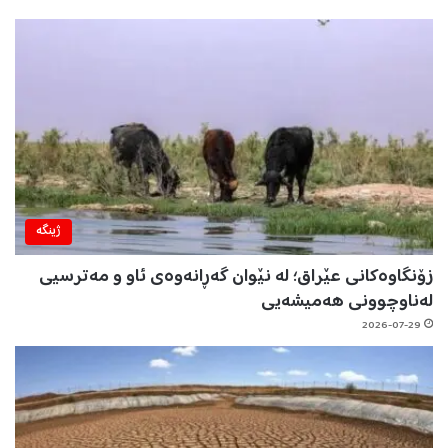
ژینگه‌
زۆنگاوەکانی عێراق؛ لە نێوان گەڕانەوەی ئاو و مەترسیی
لەناوچوونی هەمیشەیی
2026-07-29