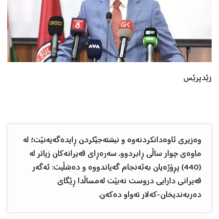
زێدپرێس
وەزیری ئاوەدانکردنەوە و نیشتەجێکردن ڕایدەگەیەنێت؛ لە
ماوەی چوار ساڵی ڕابردوو، سەرەڕای قەیرانەکان زیاتر لە
(440) پڕۆژەیان بەئەنجام گەیاندووە و دەشڵیت: ئەگەر
قەیرانی دارایی دروست نەبێت لەمساڵدا ڕێگای
دەربەندیخان-کەلار تەواو دەکەن.