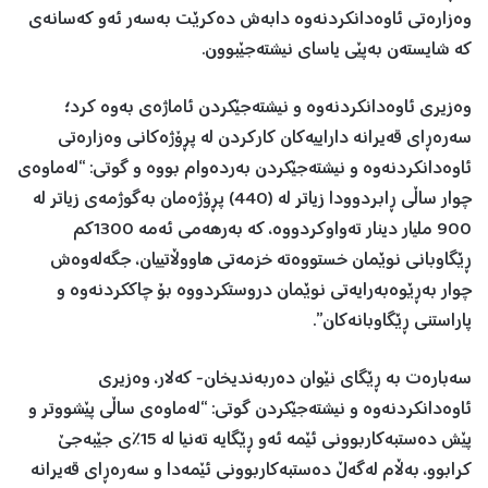
وەزارەتی ئاوەدانکردنەوە دابەش دەکرێت بەسەر ئەو کەسانەی
کە شایستەن بەپێی یاسای نیشتەجێبوون.
وەزیری ئاوەدانکردنەوە و نیشتەجێکردن ئاماژەی بەوە کرد؛
سەرەڕای قەیرانە داراییەکان کارکردن لە پڕۆژەکانی وەزارەتی
ئاوەدانکردنەوە و نیشتەجێکردن بەردەوام بووە و گوتی: “لەماوەی
چوار ساڵی ڕابردوودا زیاتر لە (440) پڕۆژەمان بەگوژمەی زیاتر لە
900 ملیار دینار تەواوکردووە، کە بەرهەمی ئەمە 1300کم
ڕێگاوبانی نوێمان خستووەتە خزمەتی هاووڵاتییان، جگەلەوەش
چوار بەڕێوەبەرایەتی نوێمان دروستکردووە بۆ چاککردنەوە و
پاراستنی ڕێگاوبانەکان”.
سەبارەت بە ڕێگای نێوان دەربەندیخان- کەلار، وەزیری
ئاوەدانکردنەوە و نیشتەجێکردن گوتی: “لەماوەی ساڵی پێشووتر و
پێش دەستبەکاربوونی ئێمە ئەو ڕێگایە تەنیا لە 15٪ی جێبەجێ
کرابوو، بەڵام لەگەڵ دەستبەکاربوونی ئێمەدا و سەرەڕای قەیرانە