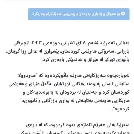
بۆ هەواڵ و زانیاری بەردەوام زێدپرێس لە تێلیگرام وەربگرە
به‌يانيى ئه‌مڕۆ سێشه‌م، ٢٨ی تشرینی دووەمی ٢٠٢٣، نێچيرڤان
بارزانى، سه‌رۆكى هه‌رێمى كوردستان، پێشوازى له‌ عه‌لى ڕزا گويناى،
باڵيۆزى توركيا له‌ عێراق و شاندێكى ياوه‌رى كرد.
لەوبارەیەوە سەرۆکایەتی هەرێم بڵاویکردەوە کە “هه‌ردوولا
ستايشى ئاستى په‌يوه‌ندييه‌كانى توركيايان له‌گه‌ڵ عێراق و هه‌رێمى
كوردستان كرد و جه‌ختيان له‌ بره‌ودان به‌ په‌يوه‌ندييه‌كان و
هاريكاريى ها‌وبه‌ش به‌تايبه‌تى له‌ بوارى بازرگانى و ئابووريدا
كرده‌وه”‌.
سەرۆکایەتی هەرێم ئاماژەی بەوە کردووە، کە لە باره‌ى
هه‌نارده‌كردنه‌وه‌ى نه‌وتى هه‌رێمى كورستان، باڵيۆزى توركيا