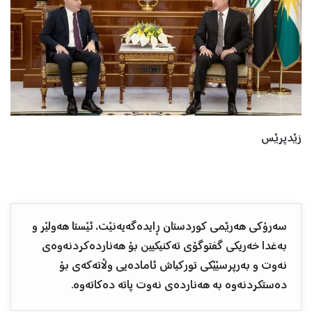
زێدپرێس
سەرۆکی هەرێمی کوردستان ڕایدەگەیەنێت، ئێستا هەولێر و
بەغدا خەریکی گفتوگۆی تەکنیکیین بۆ هەناردەکردنەوەی
نەوت و بەرپرسێێکی تورکیاش ئامادەیی وڵاتەکەی بۆ
دەستکردنەوە بە هەناردەی نەوت پاتە دەکاتەوە.