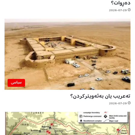
دەڕوات؟
2026-07-29
سیاسی
تەعریب یان بەئەویترکردن؟
2026-07-29