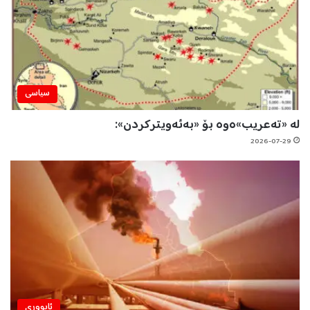
سیاسی
لە «تەعریب»ەوە بۆ «بەئەویترکردن»:
2026-07-29
ئابووری