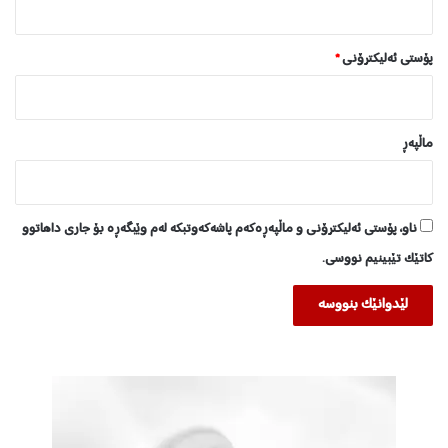
ە
پۆستی ئەلیکترۆنی
*
ماڵپه‌ڕ
ناو، پۆستی ئەلیکترۆنی و ماڵپەڕەکەم پاشەکەوتبکە لەم وێبگەڕە بۆ جاری داهاتوو
کاتێک تێبینیم نووسی.