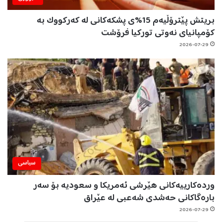
بریتش پێترۆڵیەم 15%ی پشکەکانی لە کەرکووک بە
کۆمپانیای نەوتی تورکیا فرۆشت
2026-07-29
سیاسی
وردەکارییەکانی هێرشی ئەمریکا و سعودیە بۆ سەر
بارەگاکانی حەشدی شەعبی لە عێراق
2026-07-29