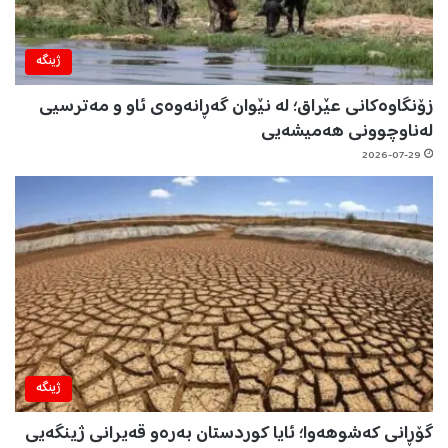
ژینگه‌
زۆنگاوەکانی عێراق؛ لە نێوان گەڕانەوەی ئاو و مەترسیی
لەناوچوونی هەمیشەیی
2026-07-29
ژینگه‌
گۆڕانی کەشوهەوا؛ ئایا کوردستان بەرەو قەیرانی ژینگەیی