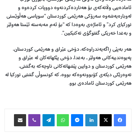
ئاماده‌ييى وڵاته‌كه‌ى بۆ هه‌نارده‌كردنه‌وه‌ دووپات كرده‌وه‌ و
لەوبارەیەشەوە سه‌رۆكى هه‌رێمى كوردستان “سوپاسى هه‌ڵوێستى
توركياى كرد” و ئاماژه‌ى به‌وه‌دا كه‌ “بۆ ئه‌م مه‌به‌سته‌ ئێستا هه‌ولێر
و به‌غدا خه‌ريكى گفتوگۆى ته‌كنيكيین”.
هەر بەپێی ڕاگەیەندراوەکە، دۆخى عێراق و هه‌رێمى كوردستان،
په‌يوه‌ندييه‌كانى هه‌ولێر ـ به‌غدا، دۆخى پێكهاته‌كان له‌ عێراق و
هه‌رێمى كوردستان و دوايين پێشهاته‌كانى ناوچه‌كه‌ به‌گشتى،
ته‌وه‌رێكى ديكه‌ى كۆبوونه‌وه‌كه‌ بووە، كه‌ كونسوڵى گشتيى توركيا له‌
هه‌رێمى كوردستان ئاماده‌ى بوو.
Facebook
X
LinkedIn
Messenger
WhatsApp
Telegram
Viber
هاوبه‌شكردن به‌ ئیمه‌یڵ