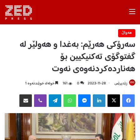
Menu
هه‌واڵ
سەرۆکی هەرێم: بەغدا و هەولێر لە
گفتوگۆی تەکنیکیین بۆ
هەناردەکردنەوەی نەوت
زێدپرێس
2023-11-28
0
161
خولەک خوێندنەوە 1
Facebook
X
LinkedIn
Messenger
WhatsApp
Telegram
Viber
هاوبه‌شكردن به‌ ئیمه‌یڵ