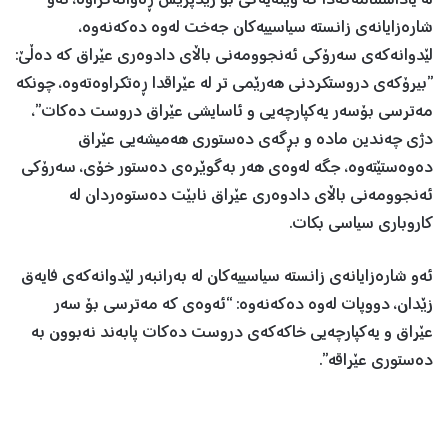
لە یاداشتنامەکەدا کە وێنەیەکی بۆ زێدپرێس ڕەوانەکراوە، ئەو
شارەزایانەی زانستە سیاسییەکان جەخت لەوە دەکەنەوە،
لێدوانەکەی سەرۆکی ئەنجوومەنی باڵای دادوەری عێراق کە دەڵێ:
”بیرۆکەی دروستکردنی هەرێمی تر لە عێراقدا ڕەتکراوەتەوە، چونکە
مەترسی بۆسەر یەکپارچەیی و ئاسایشی عێراق دروست دەکات”،
دژی چەندین مادە و بڕگەی دەستوری هەمیشەیی عێراق
دەوەستێتەوە، جگە لەوەی هەر بەگوێرەی دەستور خۆی، سەرۆکی
ئەنجوومەنی باڵای دادوەری عێراق نابێت دەستوەردان لە
کاروباری سیاسی بکات.
ئەو شارەزایانەی زانستە سیاسییەکان لە بەرانبەر لێدوانەکەی فایەق
زێدان، دووپات لەوە دەکەنەوە: “ئەوەی کە مەترسی بۆ سەر
عێراق و یەکپارچەیی خاکەکەی دروست دەکات پابەند نەبوون بە
دەستوری عێراقە”.