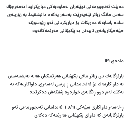
دەبێت ئەنجوومەنی نوێنەران لەماوەیەکی دیاریکراودا بەمەرجێک
شەش مانگ زیاتر تێنەپەڕێت بەسەر یەکەم دانیشتنیدا، بە زۆرینەی
سادە یاسایەک دەربکات بۆ دیاریکردنی ئەو ڕێوشوێنە
جێبەجێکارییانەی تایبەتن بە پێکهێنانی هەرێمەکانەوە.
مادەی ١١٩
پارێزگایەک یان زیاتر مافی پێکهێنانی هەرێمێکیان هەیە بەپشتبەستن
بە داواکارییەک بۆ ئەنجامدانی ڕاپرسی لەسەری. داواکارییەکە بە
یەکێک لەم دوو ڕێگایەی خوارەوە پێشکەش دەکرێت:
ڕ-لەسەر داواکاری سێیەکی (3/1 ) ئەندامانی ئەنجوومەنی ئەو
پارێزگایانەی کە داوای پێکهێنانی هەرێمەکە دەکەن.