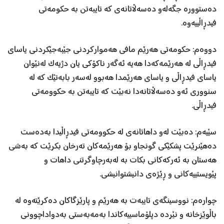
دەستوورە جگەلەو دەسەڵاتانەی کە تایبەتن بە حکومەتی
فیدڕاڵییەوە.
دووەم: حکومەتی هەرێم مافی هەموارکردنی جێبەجێکردنی یاسای
فیدڕاڵی لە هەرێمەکەدا هەیە ئەگەر ناکۆکی یان دژیەک لەنێوان
یاسای فیدڕاڵی و یاسای هەرێمدا هەبوو لەسەر بابەتێک کە لە
سنووری ئەو دەسەڵاتانەدا نەبێت کە تایبەتن بە حکوومەتی
فیدڕاڵی.
سێیەم: دەبێت لەو داهاتانەی لە حکوومەتی فیدڕاڵیدا بەدەست
دەهێنرێت پشکێکی گونجاو بۆ هەرێمەکان تەرخان بکرێت کە بەشی
هەستان بە ئەرکەکانی بکات بە لەبەرچاوگرتنی داهات و
پێویستییەکانی و ڕێژەی دانیشتوانیشی.
چوارەم: نووسینگەی تایبەت بە هەرێم و پارێزگاکان دەکرێتەوە لە
باڵوێزخانە و نێردە دپلۆماسییەکاندا بەمەبەستی بەدواداچوونی