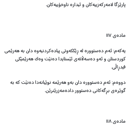
پارێزگا لامەرکەزییەکان و ئیدارە ناوخۆییەکان.
مادەی ١١٧
یەکەم: ئەم دەستوورە لە ڕێککەوتی پیادەکردنیەوە دان بە هەرێمی
کوردستان و ئەو دەسەڵاتەی ئێستایدا دەنێت وەک هەرێمێکی
فیدڕاڵی.
دووەم: ئەم دەستوورە دان بەو هەرێمە نوێیانەدا دەنێت کە بە
گوێرەی بڕگەکانی دەستوور دادەمەزرێنرێن.
مادەی ١١٨