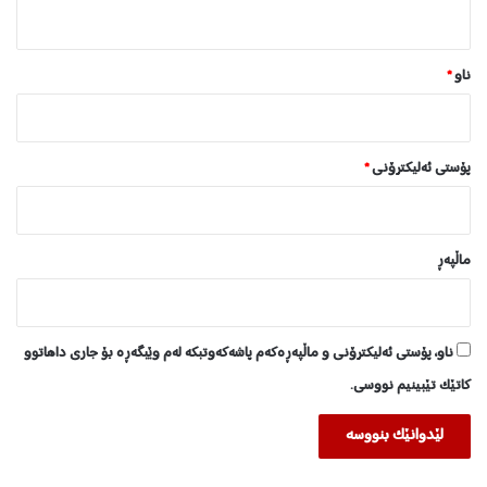
ن
*
ناو
*
پۆستی ئەلیکترۆنی
*
ماڵپه‌ڕ
ناو، پۆستی ئەلیکترۆنی و ماڵپەڕەکەم پاشەکەوتبکە لەم وێبگەڕە بۆ جاری داهاتوو
کاتێک تێبینیم نووسی.