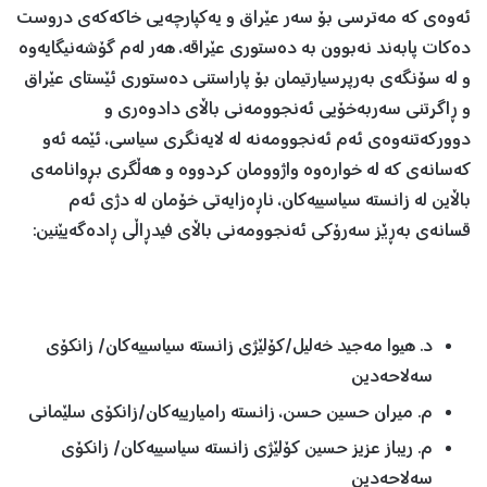
ئەوەی کە مەترسی بۆ سەر عێراق و یەکپارچەیی خاکەکەی دروست
دەکات پابەند نەبوون بە دەستوری عێراقە، هەر لەم گۆشەنیگایەوە
و لە سۆنگەی بەرپرسیارتیمان بۆ پاراستنی دەستوری ئێستای عێراق
و ڕاگرتنی سەربەخۆیی ئەنجوومەنی باڵای دادوەری و
دوورکەتنەوەی ئەم ئەنجوومەنە لە لایەنگری سیاسی، ئێمە ئەو
کەسانەی کە لە خوارەوە واژوومان کردووە و هەڵگری بڕوانامەی
باڵاین لە زانستە سیاسییەکان، ناڕەزایەتی خۆمان لە دژی ئەم
قسانەی بەڕێز سەرۆکی ئەنجوومەنی باڵای فیدڕاڵی ڕادەگەیێنین:
د. هیوا مەجید خەلیل/کۆلێژی زانستە سیاسییەکان/ زانکۆی
سەلاحەدین
م. میران حسین حسن، زانستە رامیارییەکان/زانکۆی سلێمانی
م. ريباز عزيز حسين کۆلێژی زانستە سیاسییەکان/ زانکۆی
سەلاحەدین