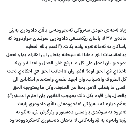
زیاد لەمەش خودی سەرۆکی ئەنجوومەنی باڵای دادوەری بەپێی
مادەی ٣٧ لە یاسای رێکخستنی دادوەریی سوێندی خواردووە کە
یاساکان بە ئەمانەتەوە پیادە بکات. (“اقسم بالله العظيم
وبالمقدسات التي دعانا الله سبحانه وتعالى الى الالتزام بها والعمل
بموجبها، ان اعمل على كل ما يرفع شان العدل والعدالة وان لا
تاخذني في الحق لومة لائم، وان لا اجانب الحق في احكامي تحت
كل الظروف والاسباب، وان اجهد نفسي واستخدم امكاناتي الى
اقصى ما يتطلب الامر، بحثا عن الحقيقة، وكل ما يستوجبه الحق
والعدل، وان اقوم بكل ذلك بموجب القانون وان احترم الدستور”.)،
بەڵام دیارە کە سەرۆکی ئەنجوومەنی باڵای دادوەری پابەند
نەبووە بە سوێندی پاراستنی دەستور و رێزگرتن لێی، بەڵکو بە
پێچەوانەوە بە لێدوانەکانی لە بەهای دەستوری کەمکردووەتەوە.