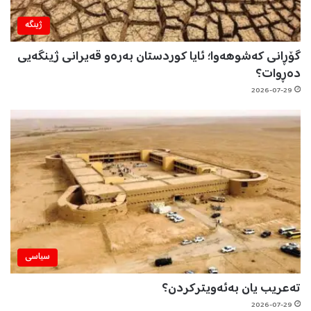
ژینگه‌
گۆڕانی کەشوهەوا؛ ئایا کوردستان بەرەو قەیرانی ژینگەیی
دەڕوات؟
2026-07-29
سیاسی
تەعریب یان بەئەویترکردن؟
2026-07-29