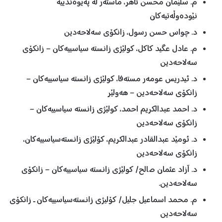
م. سڵێمان محسن تاهر، ماستەر لە پەیوەندییە
نێودەوڵەتیەکان
د. چواس حسن رسول، زانکۆی سەلاحەدین
م. عادل عگید کاکل، کولێژی زانستە سیاسییەکان – زانکۆی
سەلاحەدین
د. ئیدریس عومەر مستەفا، کولێژی زانستە سیاسییەکان –
زانکۆی سەلاحەدین – هەولێر
د. احمد عبدالکریم احمد، کولێژی زانستە سیاسییەکان –
زانکۆی سەلاحەدین
د. ئومێد عبدالقادر عبدالکریم، کۆلێژی زانستەسیاسییەکان،
زانکۆی سەلاحەدین
د. آزاد عثمان صالح/ کولێژی زانستە سیاسییەکان – زانکۆی
سەلاحەدین.
م. محمد اسماعيل جليل/ کۆلیژی زانستەسیاسییەکان ـ زانکۆی
سەلاحەدین