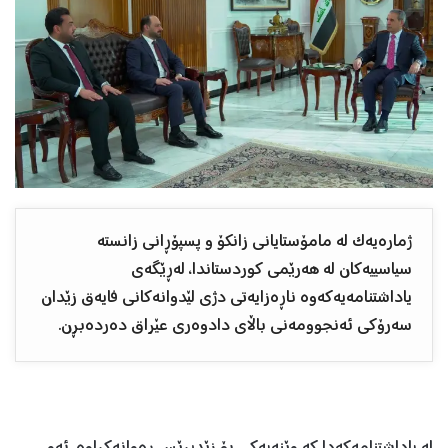
ژمارەیەک لە مامۆستایانی زانکۆ و پسپۆڕانی زانستە
سیاسییەکان لە هەرێمی کوردستاندا، لەڕێگەی
یاداشتنامەیەکەوە ناڕەزایەتی دژی لێدوانەکانی فایەق زێدان
سەرۆکی ئەنجوومەنی باڵای دادوەری عێراق دەردەبڕن.