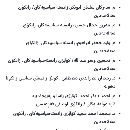
م. سەرکان سلمان ابوبکر، زانستە سیاسییەکان/ زانکۆی
سەلاحەدین
م. مەرزن جمال حسن ، زانستە سیاسییەکان، زانکۆی
سەلاحەدین
م. ولید جعفر ابراھیم، زانستە سیاسییەکان، زانکۆی
سەلاحەدین
م. تحسین وسو عبداللە/ کۆلیژی زانستەسیاسییەکان ـ زانکۆی
سەلاحەدین
د. رمضان نصرالدین مصطفی ، کولێژا زانستێن سیاسی زانکویا
دهوک
م. احمد بابکر احمد، کۆلێژی یاسا و پەیوەندییە
نێودەوڵەتییەکان / زانکۆی لوبنانی فەڕەنسی
د. محمد احمد مجید کۆلێژی زانستەسیاسییەکان ـ زانکۆی
سەلاحەدین