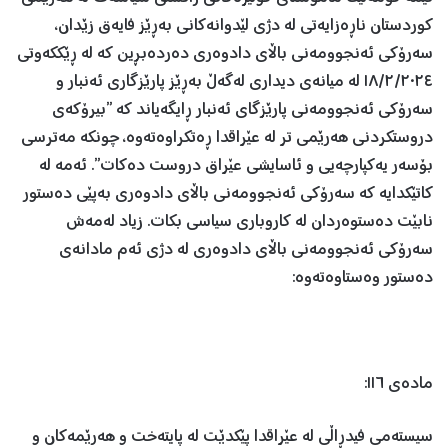
کوردستان ناڕەزایەتی لە دژی لێدوانەکانی بەڕێز فایەق زێدان،
سەرۆکی ئەنجوومەنی باڵای دادوەری دەردەبڕین کە لە ڕێککەوتی
١٨/٢/٢٠٢٤ لە میانەی دیداری لەگەڵ بەڕێز پارێزگاری ئەنبار و
سەرۆکی ئەنجوومەنی پارێزگای ئەنبار ڕایگەیاند کە ”بیرۆکەی
دروستکردنی هەرێمی تر لە عێراقدا ڕەتکراوەتەوە، چونکە مەترسی
بۆسەر یەکپارچەیی و ئاسایشی عێراق دروست دەکات”. ئەمە لە
کاتێکدایە کە سەرۆکی ئەنجوومەنی باڵای دادوەری بەپێی دەستور
نابێت دەستوەردان لە کاروباری سیاسی بکات. زیاد لەمەش
سەرۆکی ئەنجوومەنی باڵای دادوەری لە دژی ئەم مادانەی
دەستور وەستاوەتەوە:
مادەی ١١٦:
سیستەمی فیدڕاڵی لە عێراقدا پێکدێت لە پایتەخت و هەرێمەکان و