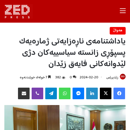
Menu
هه‌واڵ
یاداشتنامەی ناڕەزایەتی ژمارەیەک
پسپۆڕی زانستە سیاسییەکان دژی
لێدوانەکانی فایەق زێدان
زێدپرێس
2024-02-20
0
382
7 خولەک خوێندنەوە
Facebook
X
LinkedIn
Messenger
WhatsApp
Telegram
Viber
هاوبه‌شكردن به‌ ئیمه‌یڵ