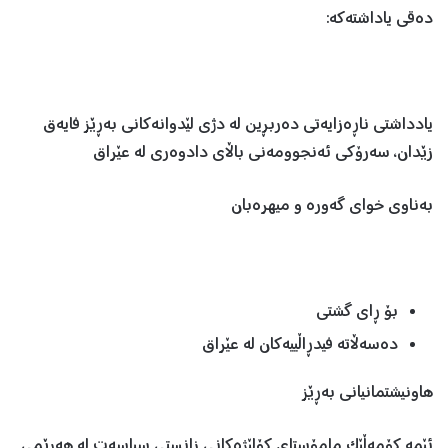
دەقی یاداشتەکە:
یادداشتی ناڕەزایەتی دەربڕین لە دژی لێدوانەکانی بەڕێز فایەق
زێدان، سەرۆکی ئەنجوومەنی باڵای دادوەری لە عێراق
بەناوی خوای گەورە و میهرەبان
بۆ ڕای گشتی
دەسەڵاتە فیدڕاڵییەکان لە عێراق
هاونیشتمانیانی بەڕێز
ئێمە کۆمەڵێک مامۆستای کۆلێژەکانی زانستی سیاسەت لە هەرێمی