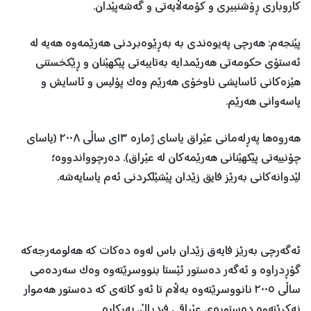
کاروباری ڕۆشنبیری و کۆمەڵایەتی و گەشەپێدان.
پێنجەم: هەرچی پەیوەندی بە بەڕێوەبردنی هەرێمەوە هەیە لە
ئەستۆی حکومەتی هەرێمدایە بەتایبەتی پێکهێنان و ڕێکخستنی
هێزەکانی ئاسایشی ناوخۆی هەرێم وەک پۆلیس و ئاسایش و
پاسەوانی هەرێم.
هه‌روه‌ها په‌ڕله‌مانی عێراق یاسای ژماره‌ ١٣ی ساڵی ٢٠٠٨ (یاسای
چۆنییه‌تی پێکهێنانی هه‌رێمه‌کان له‌ عێراق). ده‌رچوواندووه‌؛
لێدوانەکانی بەرێز فایق زێدان پێشێلکردنی ئەم یاسایەشە.
ئەگەرچی بەرێز فایەق زێدان باس لەوە دەکات کە هەلومەرجەکە
گۆڕدراوە و ئەگەر دەستور ئێستا بنووسرێتەوە وەک سەردەمی
ساڵی ٢٠٠٥ نانووسرێتەوە بەڵام تا ئەو کاتەی کە دەستور هەموار
نەکرێتەوە دەستورەی عێراقی فیدڕاڵ، بەرکارە.