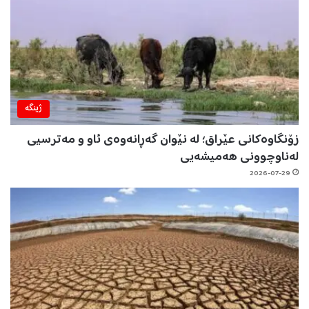
ژینگه‌
زۆنگاوەکانی عێراق؛ لە نێوان گەڕانەوەی ئاو و مەترسیی
لەناوچوونی هەمیشەیی
2026-07-29