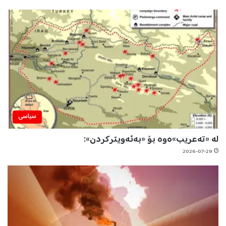
سیاسی
لە «تەعریب»ەوە بۆ «بەئەویترکردن»:
2026-07-29