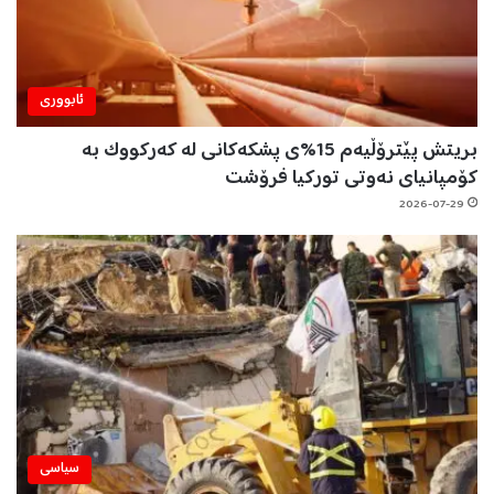
ئابووری
بریتش پێترۆڵیەم 15%ی پشکەکانی لە کەرکووک بە
کۆمپانیای نەوتی تورکیا فرۆشت
2026-07-29
سیاسی