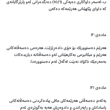
ب-لەسەر داواکاری دەیەکی (10/1) دەنگدەرانی ئەو پارێزگایانەی
کە داوای پێکهێنانی هەرێمەکە دەکەن.
مادەی١٢٠
هەرێم دەستوورێک بۆ خۆی دادەڕێژێت، هەرەمی دەسەڵاتەکانی
هەرێم و میکانیزمی بەکارهێنانی ئەو دەسەڵاتانە دیاریدەکات
بەمەرجێک ناکۆک نەبێت لەگەڵ ئەم دەستوورەدا.
مادەی ١٢١
یەکەم: دەسەڵاتی هەرێمەکان مافی پیادەکردنی دەسەڵاتەکانی
یاسادانان و ڕاپەڕاندن و دادوەریان هەیە بەگوێرەی ئەم