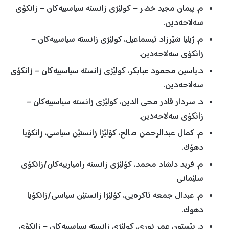
م. پیمان مجید خضر – کولێژی زانستە سیاسییەکان – زانکۆی
سەلاحەدین.
م. ژیلیا شێرزاد ئیسماعیل، کولێژی زانستە سیاسییەکان –
زانکۆی سەلاحەدین.
د.یاسین محمود عبابکر، کولێژی زانستە سیاسییەکان – زانکۆی
سەلاحەدین.
د. سردار قادر محی الدین، کولێژی زانستە سیاسییەکان –
زانکۆی سەلاحەدین.
م. کمال عبدالرحمن صالح، کۆلێژا زانستێن سیاسی، زانکۆیا
دهۆک.
م. فرید دلشاد محمد، کۆلێژی زانستە رامیارییەکان/زانکۆی
سلێمانی
م. عبدال جمعە ئاکرەیی، کۆلێژا زانستێن سیاسی/زانکۆیا
دهوک.
د. بێستون عمر نوری، کولێژی زانستە سیاسییەکان – زانکۆی