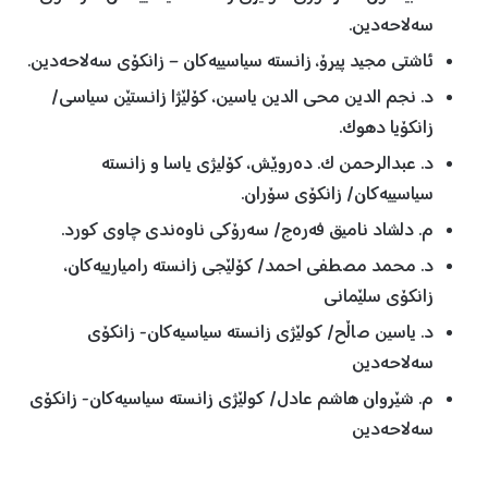
سەلاحەدین.
ئاشتی مجید پیرۆ، زانستە سیاسییەکان – زانکۆی سەلاحەدین.
د. نجم الدین محی الدین یاسین، کۆلێژا زانستێن سیاسی/
زانکۆیا دهوک.
د. عبدالرحمن ک. دەروێش، کۆلیژی یاسا و زانستە
سیاسییەکان/ زانکۆی سۆران.
م. دلشاد نامیق فەرەج/ سەرۆکی ناوەندی چاوی کورد.
د. محمد مصطفی احمد/ کۆلێجی زانستە رامیارییەکان،
زانکۆی سلێمانی
د. یاسین صاڵح/ کولێژی زانستە سیاسیەکان- زانکۆی
سەلاحەدین
م. شێروان هاشم عادل/ کولێژی زانستە سیاسیەکان- زانکۆی
سەلاحەدین