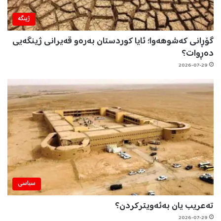
ژینگه‌
گۆڕانی کەشوهەوا؛ ئایا کوردستان بەرەو قەیرانی ژینگەیی
دەڕوات؟
2026-07-29
سیاسی
تەعریب یان بەئەویترکردن؟
2026-07-29