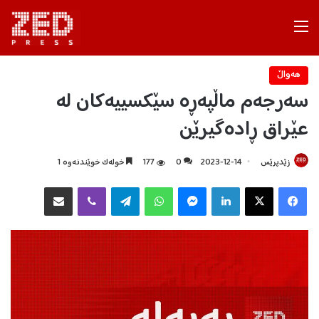
Menu
هه‌واڵ
سەرجەم ماڵپەڕە سێکسییەکان لە
عێراق ڕادەگیرێن
زێدپرێس
2023-12-14
0
177
خولەک خوێندنەوە 1
Facebook
X
LinkedIn
Messenger
WhatsApp
Telegram
Viber
هاوبه‌شكردن به‌ ئیمه‌یڵ