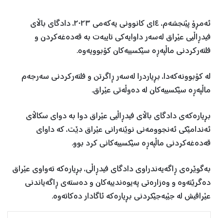
ئەمڕۆ پێنجشەم، ١٤ی کانوونی یەکەمی ٢٠٢٣، دادگای باڵای
فیدڕاڵیی عێراق لەسەر داوایەکی تایبەت بە قەدەغەکردن و
فلتەرکردنی ماڵپەڕە سێکسییەکان کۆبوویەوە.
لە کۆبوونەکەدا، بڕیاردرا لەسەر ڕاگرتن و فلتەرکردنی سەرجەم
ماڵپەڕە سێکسییەکان لە دەوڵەتی عێراق.
بڕیارەکەی دادگای باڵای فیدڕاڵیی عێراق دوا بە دوای سکاڵای
ئەندامێکی ئەنجوومەنی نوێنەرانی عێراق دێت، کە داوای
قەدەغەکردنی ماڵپەڕە سێکسییەکانی کرد بوو.
بەگوێرەی ڕاگەیەندراوی دادگای فیدڕاڵی، بڕیارەکە تەواوی عێراق
دەگرێتەوە و وەزارەتی پەیوەندییەکان و دەستەی ڕاگەیاندنی
عێراقیش لە جێبەجێکردنی بڕیارەکە ئاگادار دەکاتەوە.