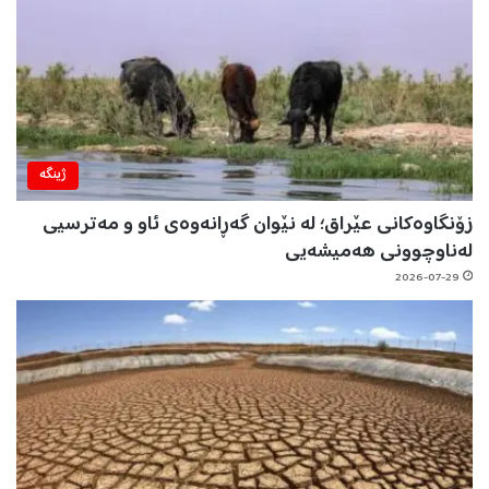
ژینگه‌
زۆنگاوەکانی عێراق؛ لە نێوان گەڕانەوەی ئاو و مەترسیی
لەناوچوونی هەمیشەیی
2026-07-29