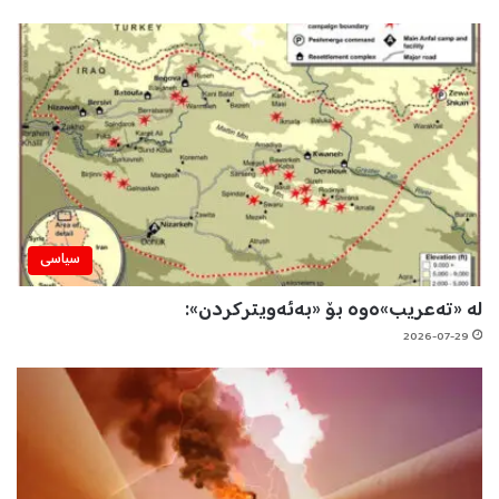
سیاسی
لە «تەعریب»ەوە بۆ «بەئەویترکردن»:
2026-07-29