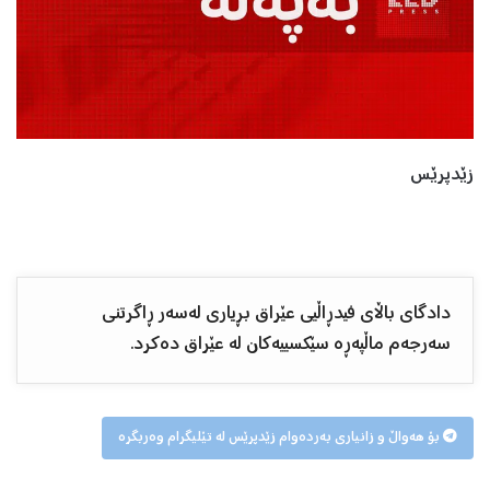
زێدپرێس
دادگای باڵای فیدڕاڵیی عێراق بڕیاری لەسەر ڕاگرتنی
سەرجەم ماڵپەڕە سێکسییەکان لە عێراق دەکرد.
بۆ هەواڵ و زانیاری بەردەوام زێدپرێس لە تێلیگرام وەربگرە