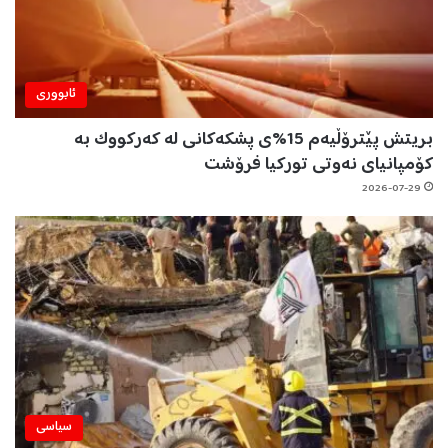
ئابووری
بریتش پێترۆڵیەم 15%ی پشکەکانی لە کەرکووک بە
کۆمپانیای نەوتی تورکیا فرۆشت
2026-07-29
سیاسی