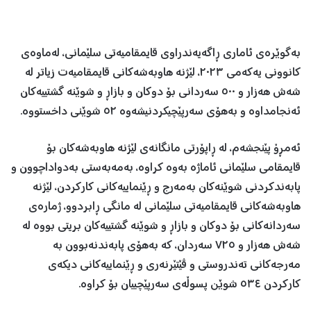
بەگوێرەی ئاماری ڕاگەیەندراوی قایمقامیەتی سلێمانی، لەماوەی
کانوونی یەکەمی ٢٠٢٣، لێژنە هاوبەشەكانی قایمقامیەت زیاتر له‌
شه‌ش هه‌زار و ٥٠٠ سه‌ردانی بۆ دوكان و بازاڕ و شوێنه‌‌ گشتییه‌كان
ئه‌نجامداوه‌ و به‌هۆی سه‌رپێچیكردنیشه‌وه‌ ٥٢ شوێنی داخستووه‌.
ئه‌مڕۆ پێنجشه‌م‌، له‌ ڕاپۆرتی مانگانه‌ی لێژنه‌ هاوبه‌شه‌كان بۆ
قایمقامی سلێمانی ئاماژه‌ بەوە ‌كراوه‌، به‌مه‌به‌ستی به‌دواداچوون و
پابه‌ندكردنی شوێنه‌كان به‌مه‌رج و ڕێنماییه‌كانی كاركردن، لێژنە
هاوبه‌شه‌كانی قایمقامیه‌تی سلێمانی له‌ مانگی ڕابردوو، ژماره‌ی
سه‌ردانه‌كانی بۆ دوكان و بازاڕ و شوێنه‌ گشتییه‌كان بریتی بووه‌ له‌
شه‌ش هەزار و ٧٢٥ سه‌ردان، كه‌ بەهۆی پابەندنەبوون بە
مه‌رجه‌كانی تەندروستی و ڤێتێرنه‌ری و ڕێنماییه‌كانی دیكه‌ی
كاركردن ٥٣٤ شوێن پسوڵەی سەرپێچییان بۆ كراوە.