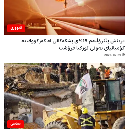
ئابووری
بریتش پێترۆڵیەم 15%ی پشکەکانی لە کەرکووک بە
کۆمپانیای نەوتی تورکیا فرۆشت
2026-07-29
سیاسی