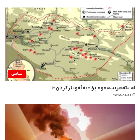
سیاسی
لە «تەعریب»ەوە بۆ «بەئەویترکردن»:
2026-07-29