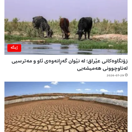
ژینگه‌
زۆنگاوەکانی عێراق؛ لە نێوان گەڕانەوەی ئاو و مەترسیی
لەناوچوونی هەمیشەیی
2026-07-29