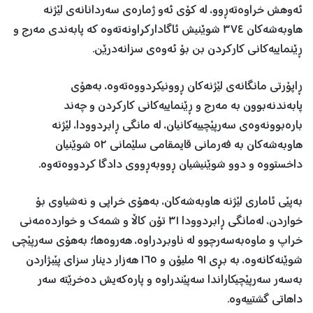
ئه‌وهش‌ خراوه‌ته‌ڕوو، له‌ كۆی ئه‌و ژماره‌ی سه‌ردانانه‌ی لێژنه‌
هاوبه‌شه‌كان ٣٧٤ شوێنیش ئاگاداركراونەتەوە كە پابەندی مەرج و
ڕێنماییەكانی كاركردن بن بۆ ئه‌وه‌ی سزانه‌درێن.
ڕاپۆرتی مانگانه‌ی لێژنه‌كان ڕوونیكردووه‌ته‌وه‌، به‌هۆی
پابه‌ندنه‌بوون به‌ مه‌رج و ڕێنماییه‌كانی كاركردن و چه‌ند
باره‌بوونه‌وه‌ی سه‌رپێچییه‌كانیان، له‌ مانگی ڕابردوودا، لێژنه‌
هاوبه‌شه‌كان به ‌فه‌ر‌مانی قایمقامی سلێمانی ٥٢ شوێنیان
داخستووه‌ و دوو شوێنیشیان ڕووبه‌ڕووی دادگا كردووه‌ته‌وه‌.
به‌پێی ئاماری لێژنه ‌هاوبه‌شه‌كان، به‌هۆی خراپی و نه‌شیاوی بۆ
خواردن، له‌مانگی ڕابردوودا ٣١ تۆن كاڵا و شمه‌ك و خوارده‌مه‌نی
خراپ و ماوه‌به‌سه‌رچوو لە ناوبردراوە، هه‌روه‌ها؛ به‌هۆی سه‌رپێچی
شوێنه‌كانه‌وه‌، بە بڕی ٩١ ملیۆن و ١٦٥ هەزار دینار سزای پێبژاردن
بەسەر سەرپێچیکاراندا سەپێندراوە و پارەکەیش دەخرێتە سەر
داهاتی گشتییەوە.