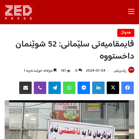
Menu
هه‌واڵ
قایمقامیه‌تی سلێمانی: 52 شوێنمان
داخستووه
زێدپرێس
2024-01-04
0
161
خولەک خوێندنەوە 1
Facebook
X
LinkedIn
Messenger
WhatsApp
Telegram
Viber
هاوبه‌شكردن به‌ ئیمه‌یڵ