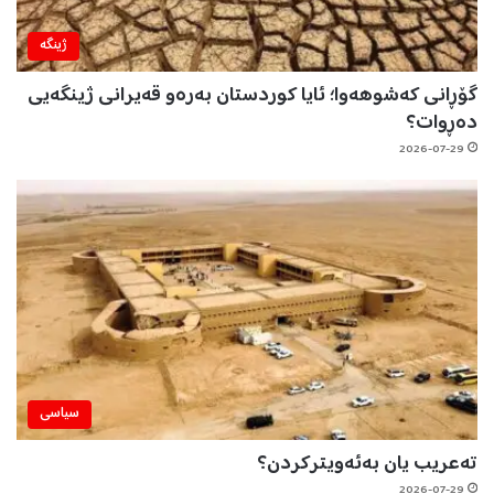
ژینگه‌
گۆڕانی کەشوهەوا؛ ئایا کوردستان بەرەو قەیرانی ژینگەیی
دەڕوات؟
2026-07-29
سیاسی
تەعریب یان بەئەویترکردن؟
2026-07-29