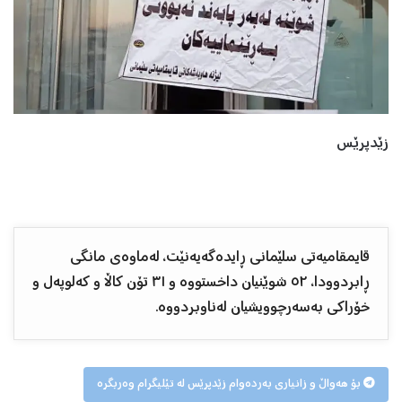
زێدپرێس
قایمقامیەتی سلێمانی ڕایدەگەیەنێت، لەماوەی مانگی
ڕابردوودا، ٥٢ شوێنیان داخستووە و ٣١ تۆن کاڵا و کەلوپەل و
خۆراکی بەسەرچوویشیان لەناوبردووە.
بۆ هەواڵ و زانیاری بەردەوام زێدپرێس لە تێلیگرام وەربگرە