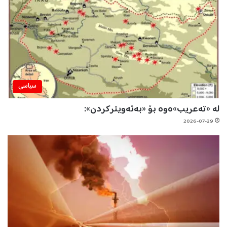
سیاسی
لە «تەعریب»ەوە بۆ «بەئەویترکردن»:
2026-07-29