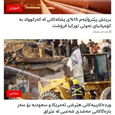
ئابووری
بریتش پێترۆڵیەم 15%ی پشکەکانی لە کەرکووک بە
کۆمپانیای نەوتی تورکیا فرۆشت
2026-07-29
سیاسی
وردەکارییەکانی هێرشی ئەمریکا و سعودیە بۆ سەر
بارەگاکانی حەشدی شەعبی لە عێراق