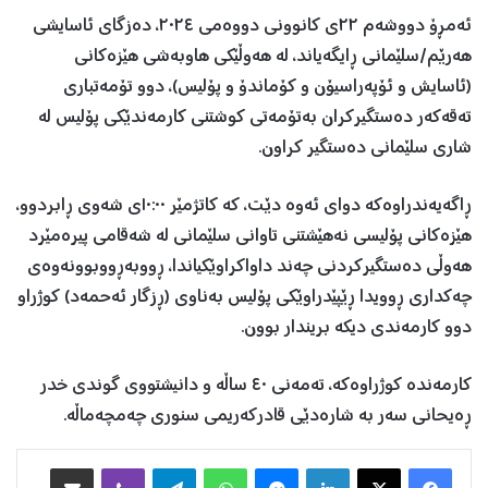
ئەمڕۆ دووشەم ٢٢ی کانوونی دووەمی ٢٠٢٤، دەزگای ئاسایشی
هەرێم/سلێمانی ڕایگەیاند، لە هەوڵێکی هاوبەشی هێزەکانی
(ئاسایش و ئۆپەراسیۆن و کۆماندۆ و پۆلیس)، دوو تۆمەتباری
تەقەکەر دەستگیرکران بەتۆمەتی کوشتنی کارمەندێکی پۆلیس لە
شاری سلێمانی دەستگیر کراون.
ڕاگەیەندراوەکە دوای ئەوە دێت، کە کاتژمێر ١٠:٠٠ی شەوی ڕابردوو،
هێزەکانی پۆلیسی نەهێشتنی تاوانی سلێمانی لە شەقامی پیرەمێرد
هەوڵی دەستگیرکردنی چەند داواکراوێکیاندا، ڕووبەڕووبوونەوەی
چەکداری ڕوویدا ڕێپێدراوێکی پۆلیس بەناوی (ڕزگار ئەحمەد) کوژراو
دوو کارمەندی دیکە بریندار بوون.
کارمەندە کوژراوەکە، تەمەنی ٤٠ ساڵە و دانیشتووی گوندی خدر
ڕەیحانی سەر بە شارەدێی قادرکەریمی سنوری چەمچەماڵە.
Facebook
X
LinkedIn
Messenger
WhatsApp
Telegram
Viber
هاوبه‌شكردن به‌ ئیمه‌یڵ