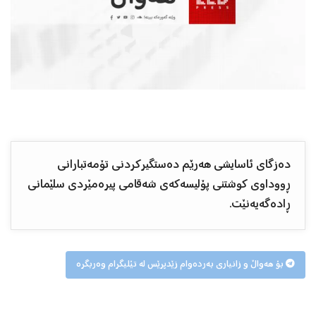
دەزگای ئاسایشی هەرێم دەستگیرکردنی تۆمەتبارانی
ڕووداوی کوشتنی پۆلیسەکەی شەقامی پیرەمێردی سلێمانی
ڕادەگەیەنێت.
بۆ هەواڵ و زانیاری بەردەوام زێدپرێس لە تێلیگرام وەربگرە