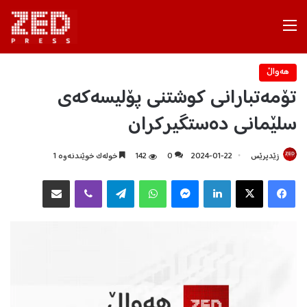
Menu
هه‌واڵ
تۆمەتبارانی کوشتنی پۆلیسەکەی
سلێمانی دەستگیرکران
زێدپرێس
2024-01-22
0
142
خولەک خوێندنەوە 1
Facebook
X
LinkedIn
Messenger
WhatsApp
Telegram
Viber
هاوبه‌شكردن به‌ ئیمه‌یڵ