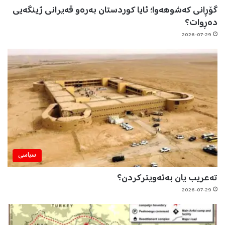
گۆڕانی کەشوهەوا؛ ئایا کوردستان بەرەو قەیرانی ژینگەیی
دەڕوات؟
2026-07-29
سیاسی
تەعریب یان بەئەویترکردن؟
2026-07-29