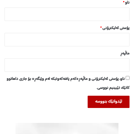
ناو
*
پۆستی ئەلیکترۆنی
*
ماڵپه‌ڕ
ناو، پۆستی ئەلیکترۆنی و ماڵپەڕەکەم پاشەکەوتبکە لەم وێبگەڕە بۆ جاری داهاتوو
کاتێک تێبینیم نووسی.