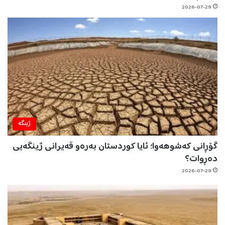
2026-07-29
ژینگه‌
گۆڕانی کەشوهەوا؛ ئایا کوردستان بەرەو قەیرانی ژینگەیی
دەڕوات؟
2026-07-29