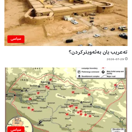
سیاسی
تەعریب یان بەئەویترکردن؟
2026-07-29
سیاسی