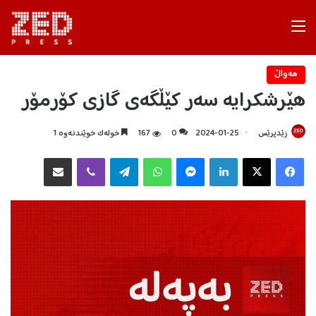
Menu
هه‌واڵ
هێرشکرایە سەر کێڵگەی گازی کۆرمۆر
زێدپرێس
2024-01-25
0
167
خولەک خوێندنەوە 1
Facebook
X
LinkedIn
Messenger
WhatsApp
Telegram
Viber
هاوبه‌شكردن به‌ ئیمه‌یڵ