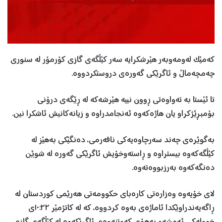
کەمێک لەومەوبەر هێرشکرایە سەر کێڵگەی گازی کۆرمۆر لە سنوری
چەمچەماڵ و ئاگرێکی گەورەی دروستکردووە.
تا ئێستا بە تەواوەتی ڕوون نییە هێرشەکە لە ڕێگەی درۆنی
بۆمبڕێژکراو یان هاژەکەوە ئەنجامدراوە و زیانەکانیش ئاشکرا نین.
بەگوێرەی چەند سەرچاوەیەکی نافەرمی، دەنگێکی بەهێز لە
کێڵگەکەوە بیستراوە و ڕاستەوخۆیش ئاگرێکی گەورە لە شوێن
دەنگەکەوە بەرزبووەتەوە.
لای خۆیەوە وەزارەتی کارەبای حکوومەتی هەرێمی کوردستان لە
ڕاگەیەندراوێکدا ئاماژەی بەوە کردووە، کە لە کاتژمێر ١٠:٢٢ی