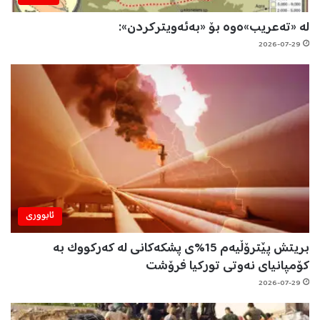
لە «تەعریب»ەوە بۆ «بەئەویترکردن»:
2026-07-29
ئابووری
بریتش پێترۆڵیەم 15%ی پشکەکانی لە کەرکووک بە
کۆمپانیای نەوتی تورکیا فرۆشت
2026-07-29