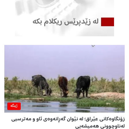
ژینگه‌
زۆنگاوەکانی عێراق؛ لە نێوان گەڕانەوەی ئاو و مەترسیی
لەناوچوونی هەمیشەیی