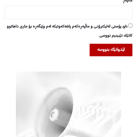
ماڵپه‌ڕ
ناو، پۆستی ئەلیکترۆنی و ماڵپەڕەکەم پاشەکەوتبکە لەم وێبگەڕە بۆ جاری داهاتوو
کاتێک تێبینیم نووسی.