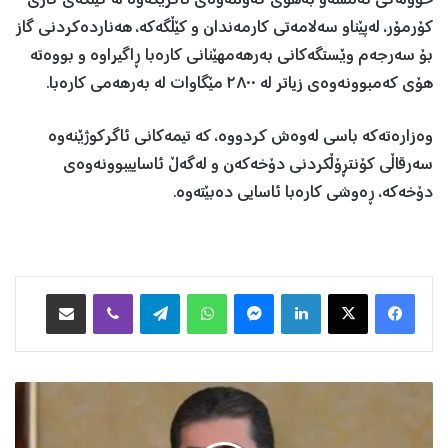
خوولەکی ئەمشەو بەهۆی کەوتنەوەی ئاگرێکەوە لە کێڵگەی گازی
کۆرمۆر، لەپێناو سەلامەتی کارمەندان و کێڵگەکە، هەناردەکردنی گاز
بۆ سەرجەم وێستگەکانی بەرهەمهێنانی کارەبا ڕاگیراوە و بووەتە
هۆی کەمبوونەوەی زیاتر لە ٢٨٠٠ مێگاوات لە بەرهەمی کارەبا.
وەزارەتەکە باسی لەوەش کردووە، کە تیمەکانی ئاگرکوژێنەوە
سەرقاڵی کۆنتڕۆڵکردنی دۆخەکەن و لەگەڵ ئاساییبوونەوەی
دۆخەکە، ڕەوشی کارەبا ئاسایی دەبێتەوە.
Facebook
X
LinkedIn
Messenger
WhatsApp
Telegram
Viber
هاوبه‌شكردن به‌ ئیمه‌یڵ
پ
ه‌
ی