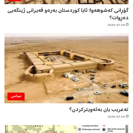
گۆڕانی کەشوهەوا؛ ئایا کوردستان بەرەو قەیرانی ژینگەیی
دەڕوات؟
2026-07-29
سیاسی
تەعریب یان بەئەویترکردن؟
2026-07-29