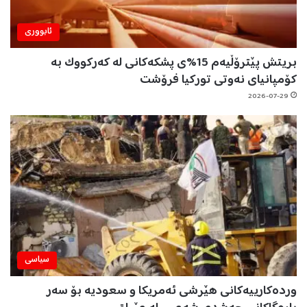
ئابووری
بریتش پێترۆڵیەم 15%ی پشکەکانی لە کەرکووک بە
کۆمپانیای نەوتی تورکیا فرۆشت
2026-07-29
سیاسی
وردەکارییەکانی هێرشی ئەمریکا و سعودیە بۆ سەر