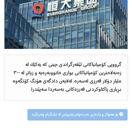
گرووپی کۆمپانیاکانی ئێڤەرگراندی چینی کە یەکێک لە
زەبەلاحترین کۆمپانیاکانی بواری خانووبەرەیە و زیاتر لە ٣٠٠
ملیار دۆلار قەرزی لەسەرە، لەلایەن دادگەی هۆنگ کۆنگەوە
بڕیاری پاکتاوکردنی قەرزەکانی بەسەردا سەپێندرا.
بۆ هەواڵ و زانیاری بەردەوام زێدپرێس لە تێلیگرام وەربگرە