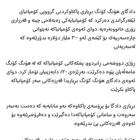
دادگای هۆنگ کۆنگ بڕیاری پاکتاوکردنی گرووپی کۆمپانیای
ئێڤەرگراندی دەرکرد کە کۆمپانیایەکی زەبەلاحی چینە و قەرزاری
زۆری خانووبەرەیە، دوای ئەوەی کۆمپانیاکە نەیتوانی
چارەسەرییەک بۆ کێشەی ئەو ٣٠٠ ملیار دۆلارە بدۆزێتەوە کە
لەسەریەتی.
ڕۆژی دووشەمی ڕابردوو، پشکەکانی کۆمپانیاکە کە لە هۆنگ کۆنگ
مامەڵەیان پێوە دەکرێت، بەڕێژەی ٢٠٪ دابەزینیان تۆمار کرد، دوای
ئەوەی دادگای هۆنگ کۆنگ بڕیاریدا قەرزەکانی سەر کۆمپانیاکە
پاکتاو بکرێت.
بڕیاری دادگا بۆ پڕۆسەی پاکتاوەکە بەو مانایەیە کە دەست بەسەر
سەروەت و سامانی کۆمپانیاکەدا دەگیرێت و دەفرۆشرێتەوە بۆ
ئەوەی قەرزەکانی پێ بدرێتەوە.