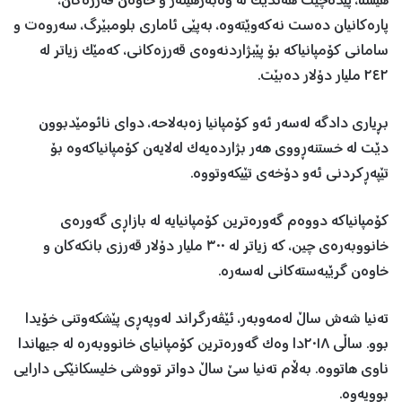
هێشتا، پێدەچێت هەندێک لە وەبەرهێنەر و خاوەن قەرزەکان،
پارەکانیان دەست نەکەوێتەوە، بەپێی ئاماری بلومبێرگ، سەروەت و
سامانی کۆمپانیاکە بۆ پێبژاردنەوەی قەرزەکانی، کەمێک زیاتر لە
٢٤٢ ملیار دۆلار دەبێت.
بڕیاری دادگە لەسەر ئەو کۆمپانیا زەبەلاحە، دوای نائومێدبوون
دێت لە خستنەڕووی هەر بژاردەیەک لەلایەن کۆمپانیاکەوە بۆ
تێپەڕکردنی ئەو دۆخەی تێیکەوتووە.
کۆمپانیاکە دووەم گەورەترین کۆمپانیایە لە بازاڕی گەورەی
خانووبەرەی چین، کە زیاتر لە ٣٠٠ ملیار دۆلار قەرزی بانکەکان و
خاوەن گرێبەستەکانی لەسەرە.
تەنیا شەش ساڵ لەمەوبەر، ئێڤەرگراند لەوپەڕی پێشکەوتنی خۆیدا
بوو. ساڵی ٢٠١٨دا وەک گەورەترین کۆمپانیای خانووبەرە لە جیهاندا
ناوی هاتووە. بەڵام تەنیا سێ ساڵ دواتر تووشی خلیسکانێکی دارایی
بوویەوە.