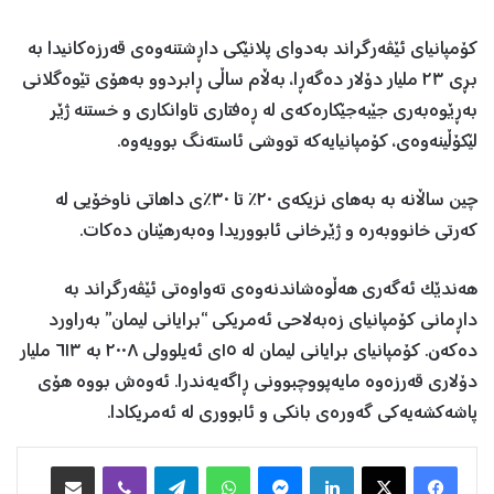
کۆمپانیای ئێڤەرگراند بەدوای پلانێکی داڕشتنەوەی قەرزەکانیدا بە
بڕی ٢٣ ملیار دۆلار دەگەڕا، بەڵام ساڵی ڕابردوو بەهۆی تێوەگلانی
بەڕێوەبەری جێبەجێکارەکەی لە ڕەفتاری تاوانکاری و خستنە ژێر
لێکۆڵینەوەی، کۆمپانیایەکە تووشی ئاستەنگ بوویەوە.
چین ساڵانە بە بەهای نزیکەی ٢٠٪ تا ٣٠٪ی داهاتی ناوخۆیی لە
کەرتی خانووبەرە و ژێرخانی ئابووریدا وەبەرهێنان دەکات.
هەندێک ئەگەری هەڵوەشاندنەوەی تەواوەتی ئێڤەرگراند بە
داڕمانی کۆمپانیای زەبەلاحی ئەمریکی “برایانی لیمان” بەراورد
دەکەن. کۆمپانیای برایانی لیمان لە ١٥ی ئەیلوولی ٢٠٠٨ بە ٦١٣ ملیار
دۆلاری قەرزەوە مایەپووچبوونی ڕاگەیەندرا. ئەوەش بووە هۆی
پاشەکشەیەکی گەورەی بانکی و ئابووری لە ئەمریکادا.
Facebook
X
LinkedIn
Messenger
WhatsApp
Telegram
Viber
هاوبه‌شكردن به‌ ئیمه‌یڵ