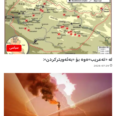
سیاسی
لە «تەعریب»ەوە بۆ «بەئەویترکردن»:
2026-07-29