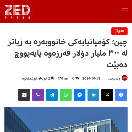
Menu
هه‌واڵ
چین؛ کۆمپانیایەکی خانووبەرە بە زیاتر
لە ٣٠٠ ملیار دۆلار قەرزەوە پایەپووچ
دەبێت
زێدپرێس
2024-01-31
0
170
2 خولەک خوێندنەوە
Facebook
X
LinkedIn
Messenger
WhatsApp
Telegram
Viber
هاوبه‌شكردن به‌ ئیمه‌یڵ