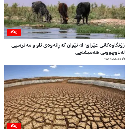
ژینگه‌
زۆنگاوەکانی عێراق؛ لە نێوان گەڕانەوەی ئاو و مەترسیی
لەناوچوونی هەمیشەیی
2026-07-29
ژینگه‌