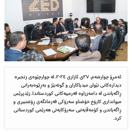
ئەمڕۆ چوارشەم، ٢٧ی ئازاری ٢٠٢٤، لە چوارچێوەی زنجیرە
دیدارەکانی نێوان میدیاکاران و گوتەبێژ و بەڕێوەبەرانی
ڕاگەیاندن لە دامەزراوە فەرمییەکانی کوردستاندا، زێدپرێس
میوانداری کارۆخ خۆشناو سەرۆکی فەرمانگەی ڕۆشنبیری و
ڕاگەیاندن و کۆمەڵایەتیی سەرۆکایەتی هەرێمی کوردستانی
کرد.