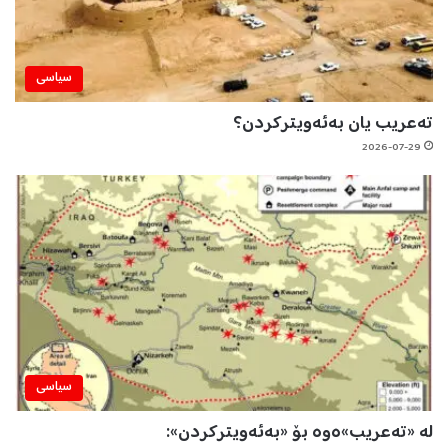
سیاسی
تەعریب یان بەئەویترکردن؟
2026-07-29
سیاسی
لە «تەعریب»ەوە بۆ «بەئەویترکردن»: