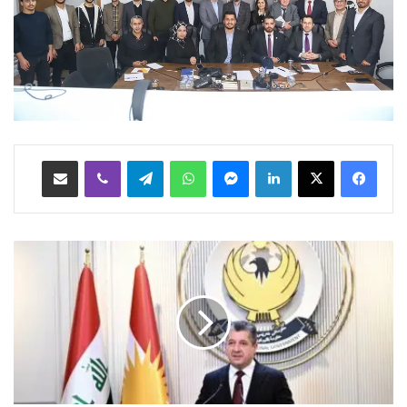
Facebook
X
LinkedIn
Messenger
WhatsApp
Telegram
Viber
هاوبه‌شكردن به‌ ئیمه‌یڵ
م
ە
س
ر
و
ر
ب
ا
ر