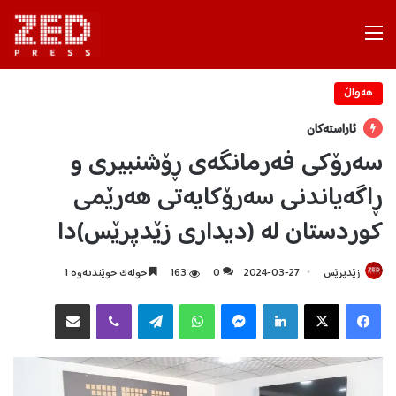
Menu
هه‌واڵ
ئاراستەکان
سەرۆکی فەرمانگەی ڕۆشنبیری و
ڕاگەیاندنی سەرۆکایەتی هەرێمی
کوردستان لە (دیداری زێدپرێس)دا
زێدپرێس
2024-03-27
0
163
خولەک خوێندنەوە 1
Facebook
X
LinkedIn
Messenger
WhatsApp
Telegram
Viber
هاوبه‌شكردن به‌ ئیمه‌یڵ