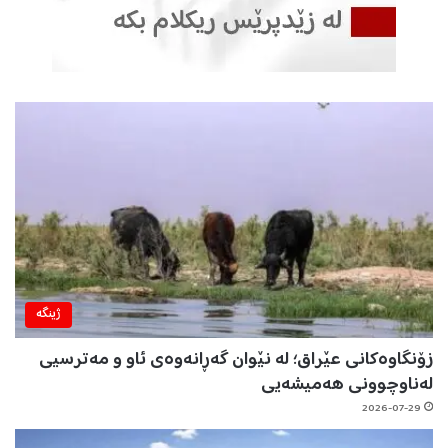
ژینگه‌
زۆنگاوەکانی عێراق؛ لە نێوان گەڕانەوەی ئاو و مەترسیی
لەناوچوونی هەمیشەیی
2026-07-29