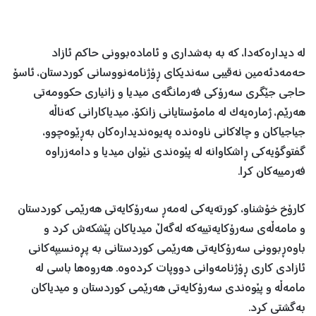
لە دیدارەکەدا، کە بە بەشداری و ئامادەبوونی حاکم ئازاد
حەمەدئەمین نەقیبی سەندیکای ڕۆژنامەنووسانی کوردستان، ئاسۆ
حاجی جێگری سەرۆکی فەرمانگەی میدیا و زانیاری حکوومەتی
هەرێم، ژمارەیەک لە مامۆستایانی زانکۆ، میدیاکارانی کەناڵە
جیاجیاکان و چالاکانی ناوەندە پەیوەندیدارەکان بەڕێوەچوو،
گفتوگۆیەکی ڕاشکاوانە لە پێوەندی نێوان میدیا و دامەزراوە
فەرمییەکان کرا.
کارۆخ خۆشناو، کورتەیەکی لەمەڕ سەرۆکایەتی هەرێمی کوردستان
و مامەڵەی سەرۆکایەتییەکە لەگەڵ میدیاکان پێشکەش کرد و
باوەڕبوونی سەرۆکایەتی هەرێمی کوردستانی بە پڕەنسیپەکانی
ئازادی کاری ڕۆژنامەوانی دووپات کردەوە. هەروەها باسی لە
مامەڵە و پێوەندی سەرۆکایەتی هەرێمی کوردستان و میدیاکان
بەگشتی کرد.