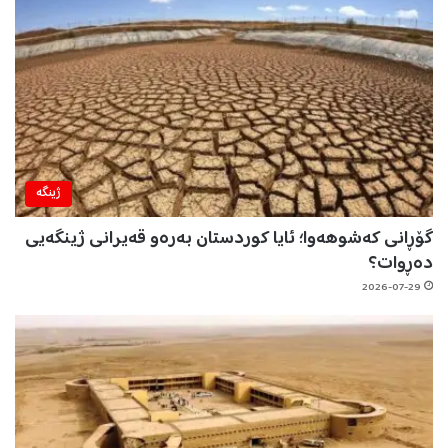
ژینگه‌
گۆڕانی کەشوهەوا؛ ئایا کوردستان بەرەو قەیرانی ژینگەیی
دەڕوات؟
2026-07-29