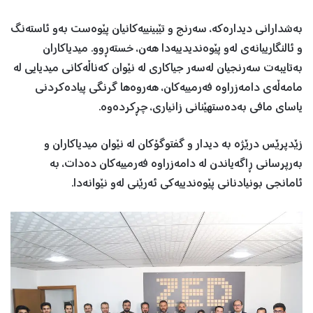
بەشدارانی دیدارەکە، سەرنج و تێبینییەکانیان پێوەست بەو ئاستەنگ
و ئالنگارییانەی لەو پێوەندیدییەدا هەن، خستەڕوو. میدیاکاران
بەتایبەت سەرنجیان لەسەر جیاکاری لە نێوان کەناڵەکانی میدیایی لە
مامەڵەی دامەزراوە فەرمییەکان، هەروەها گرنگی پیادەکردنی
یاسای مافی بەدەستهێنانی زانیاری، چڕکردەوە.
زێدپرێس درێژە بە دیدار و گفتوگۆکان لە نێوان میدیاکاران و
بەرپرسانی ڕاگەیاندن لە دامەزراوە فەرمییەکان دەدات، بە
ئامانجی بونیادنانی پێوەندییەکی ئەرێنی لەو نێوانەدا.