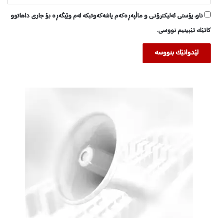
ناو، پۆستی ئەلیکترۆنی و ماڵپەڕەکەم پاشەکەوتبکە لەم وێبگەڕە بۆ جاری داهاتوو
کاتێک تێبینیم نووسی.