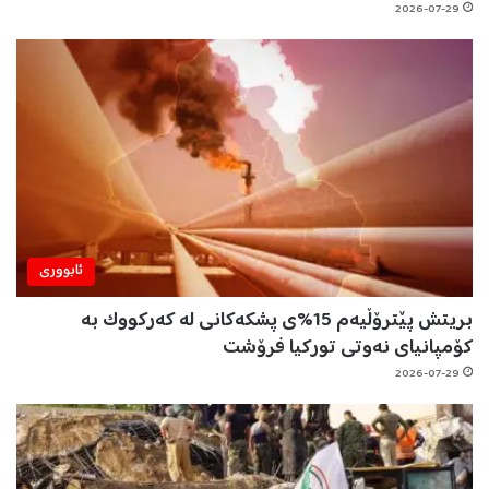
2026-07-29
ئابووری
بریتش پێترۆڵیەم 15%ی پشکەکانی لە کەرکووک بە
کۆمپانیای نەوتی تورکیا فرۆشت
2026-07-29