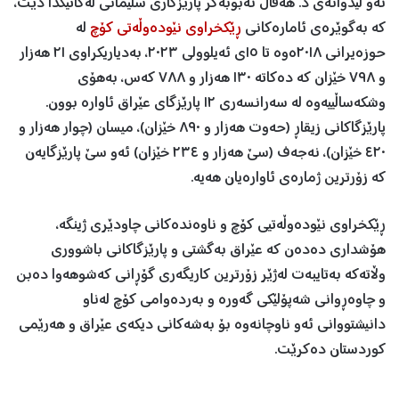
ئەو لێدوانەی د. هەڤاڵ ئەبوبەکر پارێزگاری سلێمانی لەکاتێکدا دێت،
کە بەگوێرەی ئامارەکانی
ڕێکخراوی نێودەوڵەتی کۆچ
لە
حوزەیرانی ٢٠١٨ەوە تا ١٥ی ئەیلوولی ٢٠٢٣، بەدیاریکراوی ٢١ هەزار
و ٧٩٨ خێزان کە دەکاتە ١٣٠ هەزار و ٧٨٨ کەس، بەهۆی
وشکەساڵییەوە لە سەرانسەری ١٢ پارێزگای عێراق ئاوارە بوون.
پارێزگاکانی زیقاڕ (حەوت هەزار و ٨٩٠ خێزان)، میسان (چوار هەزار و
٤٢٠ خێزان)، نەجەف (سێ هەزار و ٢٣٤ خێزان) ئەو سێ پارێزگایەن
کە زۆرترین ژمارەی ئاوارەیان هەیە.
ڕێکخراوی نێودەوڵەتیی کۆچ و ناوەندەکانی چاودێری ژینگە،
هۆشداری دەدەن کە عێراق بەگشتی و پارێزگاکانی باشووری
وڵاتەکە بەتایبەت لەژێر زۆرترین کاریگەری گۆڕانی کەشوهەوا دەبن
و چاوەڕوانی شەپۆلێکی گەورە و بەردەوامی کۆچ لەناو
دانیشتووانی ئەو ناوچانەوە بۆ بەشەکانی دیکەی عێراق و هەرێمی
کوردستان دەکرێت.