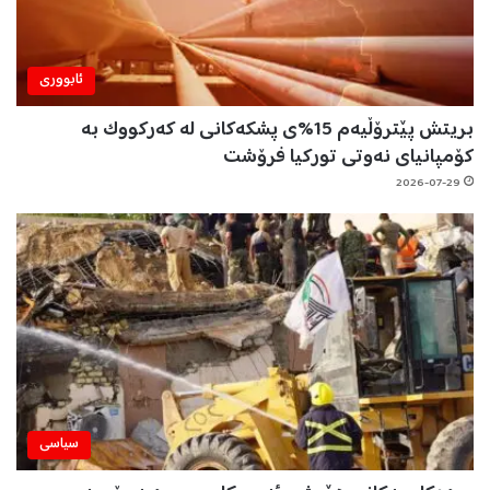
ئابووری
بریتش پێترۆڵیەم 15%ی پشکەکانی لە کەرکووک بە
کۆمپانیای نەوتی تورکیا فرۆشت
2026-07-29
سیاسی