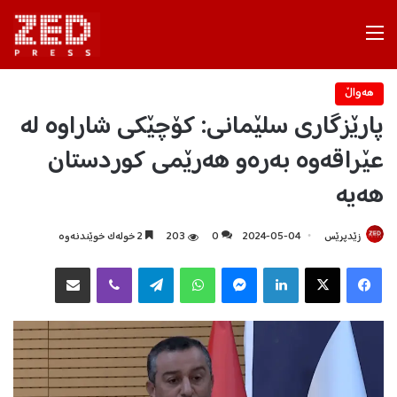
Menu
هه‌واڵ
پارێزگاری سلێمانی: کۆچێکی شاراوە لە
عێراقەوە بەرەو هەرێمی کوردستان
هەیە
زێدپرێس
2024-05-04
0
203
2 خولەک خوێندنەوە
Facebook
X
LinkedIn
Messenger
WhatsApp
Telegram
Viber
هاوبه‌شكردن به‌ ئیمه‌یڵ