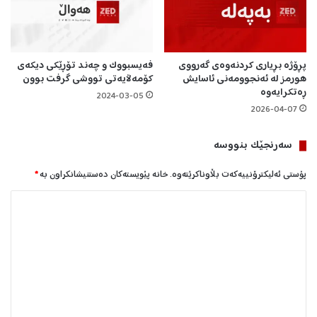
ی
ن
ڕ
ا
گ
پڕۆژە بڕیاری کردنەوەی گەرووی
فەیسبووک و چەند تۆڕێکی دیکەی
ی
هورمز لە ئەنجوومەنی ئاسایش
کۆمەڵایەتی تووشی گرفت بوون
ڕەتکرایەوە
ر
2024-03-05
ا
2026-04-07
سه‌رنجێک بنووسە
پۆستی ئەلیکترۆنییەکەت بڵاوناکرێتەوە.
خانە پێویستەکان دەستنیشانکراون بە
*
ل
ێ
د
و
ا
ن