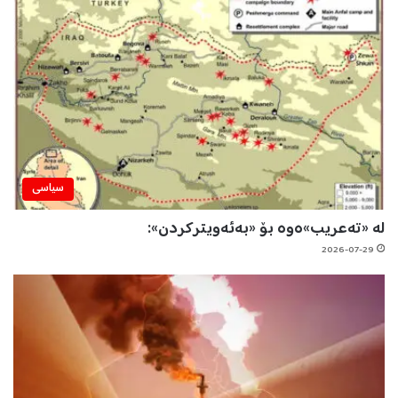
سیاسی
لە «تەعریب»ەوە بۆ «بەئەویترکردن»:
2026-07-29