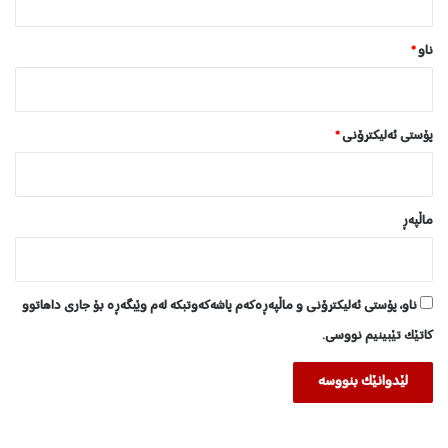
*
ناو
*
پۆستی ئەلیکترۆنی
*
ماڵپه‌ڕ
ناو، پۆستی ئەلیکترۆنی و ماڵپەڕەکەم پاشەکەوتبکە لەم وێبگەڕە بۆ جاری داهاتوو
کاتێک تێبینیم نووسی.