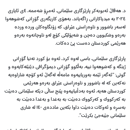
د. هەڤاڵ ئەبوبەکر پارێزگاری سلێمانی، ئەمڕۆ شەممە، ٤ی ئایاری
٢٠٢٤ بە میدیاکارانی ڕاگەیاند، بەهۆی کاریگەری گۆڕانی کەشوهەوا
لەسەر باشوور و ناوەڕاستی عێراق، کە زۆنگاوەکان وردە وردە
بەرەو وشکبوون دەچن و شەپۆلێکی کۆچ لەو ناوچانەوە بەرەو
هەرێمی کوردستان دەست پێ دەکات.
پارێزگاری سلێمانی، باسی لەوە کرد، ئەوە بۆ کورد تەنیا گۆڕانی
ژینگە و کەشوهەوا نییە، بەڵکوو گۆڕانی دیمۆگرافی دێنێتەکایەوە و
گوتی: “ئەگەر ئێمە بەوریاییەوە مامەڵە لەگەڵ ئەو کۆچە شاراوەیە
نەکەین کە لە باشوور و ناوەڕاستی عێراق بەرەو هەرێمی
کوردستان هەیە، ئەوە بەدڵنیاییەوە پێنج ساڵی دیکە سلێمانی دەبێت
بە کەرکووک و کەرکووک دەبێت بە بەغدا و بەغدا دەبێت بە
بەسڕە و ئەوکات دەبێت داوا بکەین ماددەی ١٤٠ لە شاری
سلێمانی جێبەجێ بکرێت”.