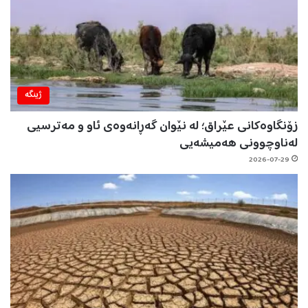
ژینگه‌
زۆنگاوەکانی عێراق؛ لە نێوان گەڕانەوەی ئاو و مەترسیی
لەناوچوونی هەمیشەیی
2026-07-29