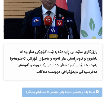
پارێزگاری سلێمانی ڕایدەگەیەنێت، کۆچێکی شاراوە لە
باشوور و ناوەڕاستی عێراقەوە و بەهۆی گۆڕانی کەشوهەوا
بەرەو هەرێمی کوردستان دەستی پێکردووە و ئەوەش
مەترسییەکی دیمۆگرافی دروست دەکات.
بۆ هەواڵ و زانیاری بەردەوام زێدپرێس لە تێلیگرام وەربگرە