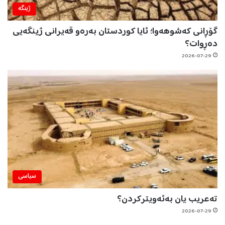
ژینگه‌
گۆڕانی کەشوهەوا؛ ئایا کوردستان بەرەو قەیرانی ژینگەیی
دەڕوات؟
2026-07-29
سیاسی
تەعریب یان بەئەویترکردن؟
2026-07-29