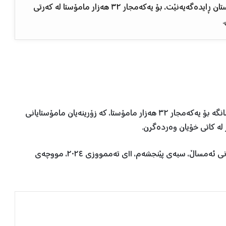
وەزارەتی دارایی و ئابووری حکوومەتی هەرێمی کوردستان ڕایدەگەیەنێت، بۆ یەکەمجار ٣٢ هەزار مامۆستا لە کەرتی
.
وەزارەتەکە ڕایگەیاند، لە کۆی ٧٥ هەزار مووچەخۆر، ئەم مانگە بۆ یەکەمجار ٣٢ هەزار مامۆستا، کە زۆرینەیان مامۆستایانی
لە کاتی خۆیان وەردەگرن.
بەگوێرەی خشتەی دابەشکردنی مووچەی مانگی حوزەیرانی ئەمساڵ، سبەی پێنجشەم، ١١ی تەممووزی ٢٠٢٤، مووچەی