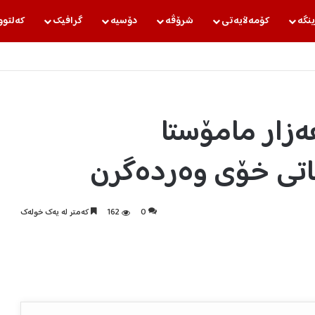
ینگه‌
كۆمه‌ڵایه‌تی
شرۆڤه‌
دۆسیه‌
گرافیك
كه‌لتوو
رەتی دارایی: ٣٢ هەزار مامۆستا
کاتی خۆی وەردەگرن
0
162
كه‌متر له‌ یه‌ك خوله‌ك