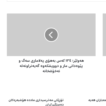
ه
ە
و
ل
ێ
ر
؛
١
٣
هەولێر؛ ١٣٤ کەس بەهۆی پەلاماری سەگ و
٤
ک
پێوەدانی مار و دووپشکەوە گەیەنراونەتە
ە
نەخۆشخانە
س
ب
ە
ه
ۆ
مەباران هەیە
تۆڕێکی مەترسیداری ماددە هۆشبەرەکان
ی
دەستگیرکران
پ