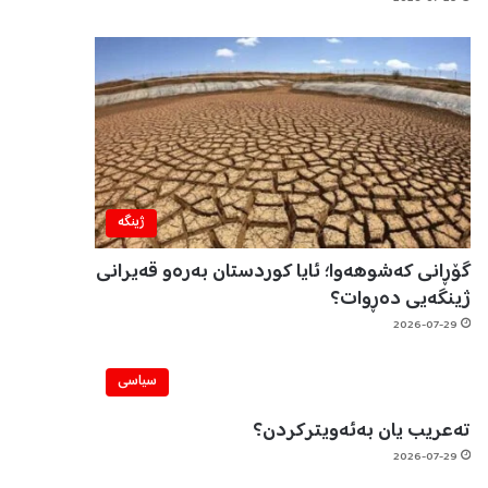
ژینگه‌
گۆڕانی کەشوهەوا؛ ئایا کوردستان بەرەو قەیرانی
ژینگەیی دەڕوات؟
2026-07-29
سیاسی
تەعریب یان بەئەویترکردن؟
2026-07-29