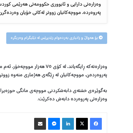
پەروەردە، مووچەکانیان زووتر لەکاتی خۆیان وەردەگرن
بۆ هەواڵ و زانیاری بەردەوام زێدپرێس لە تێلیگرام وەربگرە
پەروەردەن، مووچەکانیان لە ڕێگەی هەژماری منەوە زووتر 
وەزارەتی پەروەردە دابەش دەکرێت.
Facebook
X
LinkedIn
Messenger
هاوبه‌شكردن به‌ ئیمه‌یڵ