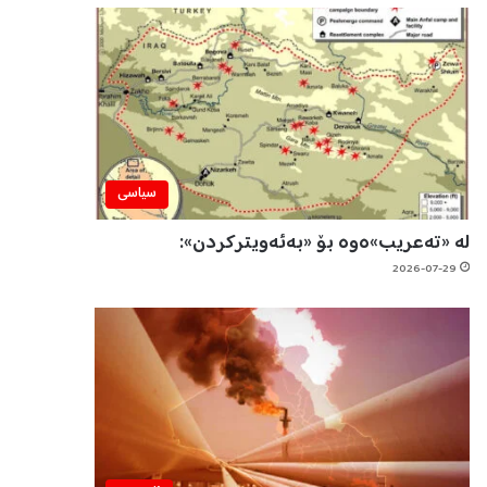
سیاسی
لە «تەعریب»ەوە بۆ «بەئەویترکردن»:
2026-07-29