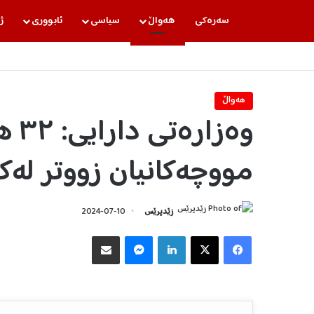
سه‌ره‌كی
هه‌واڵ
سیاسی
ئابووری
ژ
هه‌واڵ
وەزا
مووچەکانیان زووتر لە
زێدپرێس
2024-07-10
Facebook
X
LinkedIn
Messenger
هاوبه‌شكردن به‌ ئیمه‌یڵ