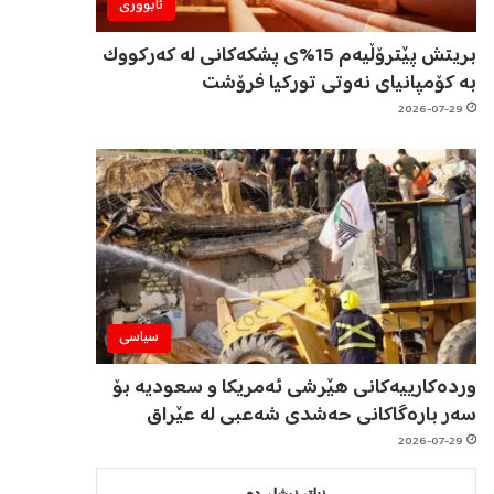
ئابووری
بریتش پێترۆڵیەم 15%ی پشکەکانی لە کەرکووک
بە کۆمپانیای نەوتی تورکیا فرۆشت
2026-07-29
سیاسی
وردەکارییەکانی هێرشی ئەمریکا و سعودیە بۆ
سەر بارەگاکانی حەشدی شەعبی لە عێراق
2026-07-29