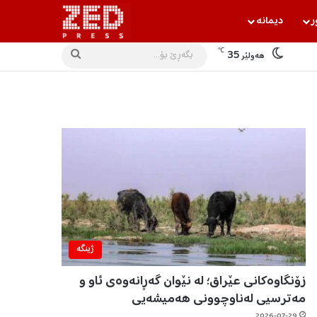
ر
دیمانه‌
℃
35
بگه‌ڕێ
هه‌ولێر
بۆ...
ژینگه‌
زۆنگاوەکانی عێراق؛ لە نێوان گەڕانەوەی ئاو و
مەترسیی لەناوچوونی هەمیشەیی
2026-07-29