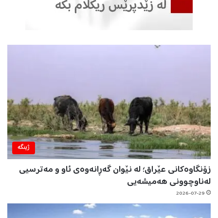
ژینگه‌
زۆنگاوەکانی عێراق؛ لە نێوان گەڕانەوەی ئاو و مەترسیی
لەناوچوونی هەمیشەیی
2026-07-29