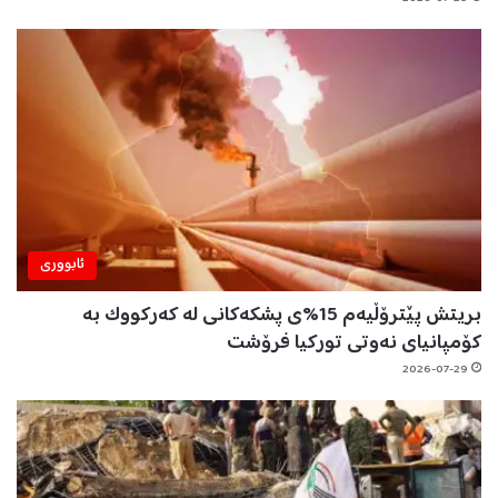
ئابووری
بریتش پێترۆڵیەم 15%ی پشکەکانی لە کەرکووک بە
کۆمپانیای نەوتی تورکیا فرۆشت
2026-07-29