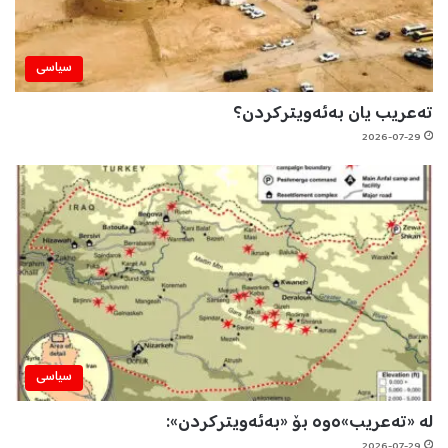
سیاسی
تەعریب یان بەئەویترکردن؟
2026-07-29
سیاسی
لە «تەعریب»ەوە بۆ «بەئەویترکردن»:
2026-07-29