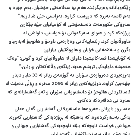
ڕێگەوبانانە وەربگرێت، هەم بۆ سەلامەتیی خۆشیان، بەم جۆرە و
بەم ئاستە بەرزە كە دروست كراوە، بەڕاستی جێی شانازییە.”
سەرۆكی حكوومەت دەستخۆشی لە كۆمپانیای جێبەجێكاری
پرۆژەكە كرد و هیوای سەركەوتنی بۆ خواستن، داواشی لە
هاووڵاتيیان كرد، ڕێنماییەكانی وەزارەتی ناوخۆ و هاتوچۆ لەبەرچاو
بگرن و سەلامەتیی خۆیان و هاووڵاتیيان بپارێزن.
لە كۆتاییشدا قسەكانیشیدا داوای لە هاووڵاتیيان كرد و گوتی: “وەك
هەمیشە داوایەكی تریشم هەیە، ژینگەی وڵاتەكەتان بپارێزن.”
بەرزەپردی دەروازەی سۆران بە گوژمەی زیاتر لە 33 ملیار دینار
جێبەجێ كراوە، درێژییەكەی زیاتر لە 2095 مەترە و ڕۆڵی دەبێت لە
ئاسانكردنی هاتوچۆ بۆ دانیشتووانی سۆران و ئەو گەشتیارانەی كە
سەردانی دەڤەرەكە دەكەن.
مەسرور بارزانی، هەروەها ماستەرپلانی گەشتیاریی گەلی عەلی
بەگی بەسەرکردەوە، کە بەشێکە لە پڕۆژەیەکی گەشتیاریی گەورە.
هیواشی خواست ناوچەکە ببێتە ناوچەیەکی گەشتیاریی جیهانی و
ببێتە هۆی زیاتر سەرنجڕاکێشانی گەشتیاران.