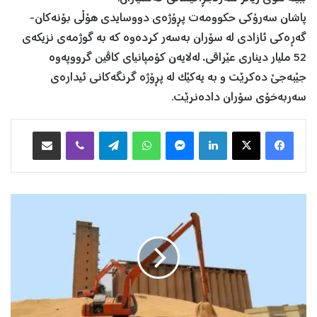
پاشان سەرۆکی حکوومەت پڕۆژەی دووسایدی هۆڵی بۆنەکان-
گەڕەکی ئازادی لە سۆران بەسەر کردەوە کە بە گوژمەی نزیکەی
52 ملیار دیناری عێراقی، لەلایەن کۆمپانیای کاڤین گرووپەوە
جێبەجێ دەکرێت و بە یەکێک لە پڕۆژە گرنگەکانی ئیدارەی
سەربەخۆی سۆران دادەنرێت.
Facebook
X
LinkedIn
Messenger
WhatsApp
Telegram
Viber
هاوبه‌شكردن به‌ ئیمه‌یڵ
س
ا
ی
ل
ۆ
ی
ه
ە