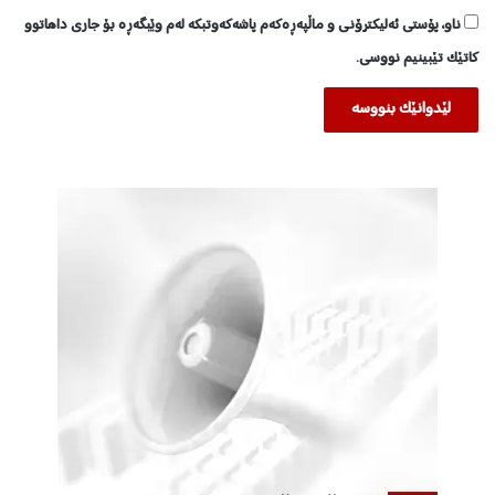
ناو، پۆستی ئەلیکترۆنی و ماڵپەڕەکەم پاشەکەوتبکە لەم وێبگەڕە بۆ جاری داهاتوو
کاتێک تێبینیم نووسی.