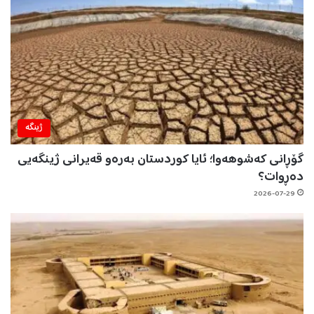
ژینگه‌
گۆڕانی کەشوهەوا؛ ئایا کوردستان بەرەو قەیرانی ژینگەیی
دەڕوات؟
2026-07-29