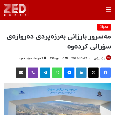
Menu
هه‌واڵ
مەسرور بارزانی بەرزەپردی دەروازەی
سۆرانی کردەوە
زێدپرێس
2025-10-27
0
136
2 خولەک خوێندنەوە
Facebook
X
LinkedIn
Messenger
WhatsApp
Telegram
Viber
هاوبه‌شكردن به‌ ئیمه‌یڵ