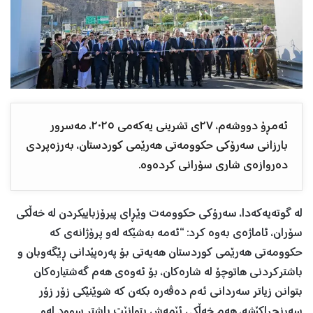
ئەمڕۆ دووشەم، ٢٧ی تشرینی یەکەمی ٢٠٢٥، مەسرور
بارزانی سەرۆکی حکوومەتی هەرێمی کوردستان، بەرزەپردی
دەروازەی شاری سۆرانی كردەوە.
لە گوتەیەکەدا، سەرۆکی حکوومەت وێڕای پیرۆزباییكردن لە خەڵكی
سۆران، ئاماژەی بەوە كرد: “ئەمە بەشێكە لەو پرۆژانەی كە
حكوومەتی هەرێمی كوردستان هەیەتی بۆ پەرەپێدانی ڕێگەوبان و
باشتركردنی هاتوچۆ لە شارەكان، بۆ ئەوەی هەم گەشتیارەكان
بتوانن زیاتر سەردانی ئەم دەڤەرە بكەن كە شوێنێكی زۆر زۆر
سەرنجڕاكێشە، هەم خەڵكی ئێمەش بتوانێت باشتر سوود لەو