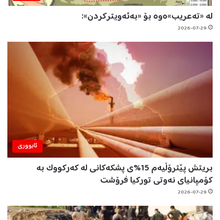
لە «تەعریب»ەوە بۆ «بەئەویترکردن»:
2026-07-29
ئابووری
بریتش پێترۆڵیەم 15%ی پشکەکانی لە کەرکووک بە
کۆمپانیای نەوتی تورکیا فرۆشت
2026-07-29