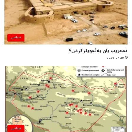
سیاسی
تەعریب یان بەئەویترکردن؟
2026-07-29
سیاسی