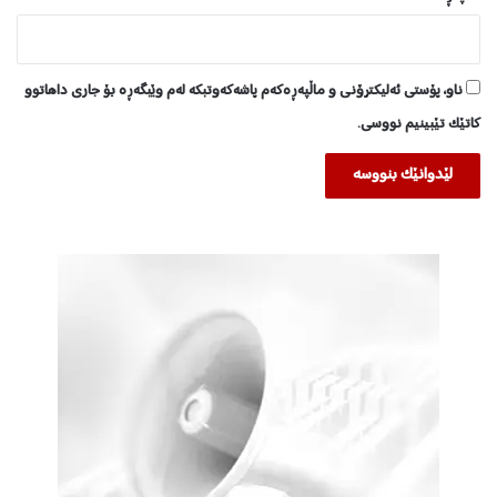
ناو، پۆستی ئەلیکترۆنی و ماڵپەڕەکەم پاشەکەوتبکە لەم وێبگەڕە بۆ جاری داهاتوو
کاتێک تێبینیم نووسی.