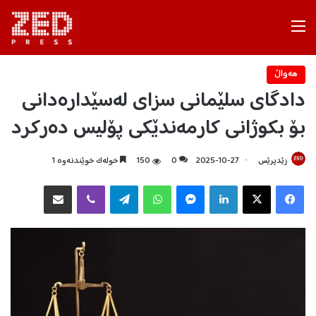
Menu
هه‌واڵ
دادگای سلێمانی سزای لەسێدارەدانی
بۆ بکوژانی کارمەندێکی پۆلیس دەرکرد
زێدپرێس
2025-10-27
0
150
خولەک خوێندنەوە 1
Facebook
X
LinkedIn
Messenger
WhatsApp
Telegram
Viber
هاوبه‌شكردن به‌ ئیمه‌یڵ