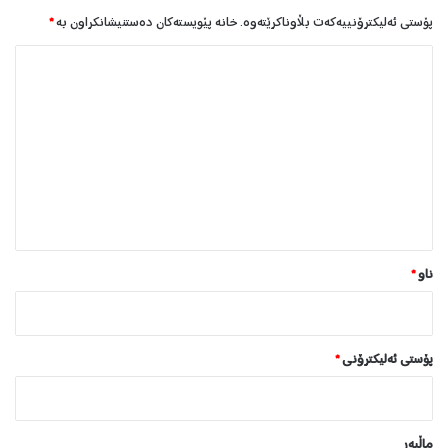
ی
پۆستی ئەلیکترۆنییەکەت بڵاوناکرێتەوە.
خانە پێویستەکان دەستنیشانکراون بە
*
ل
ێ
د
و
ا
ن
*
ناو
*
پۆستی ئەلیکترۆنی
*
ماڵپه‌ڕ