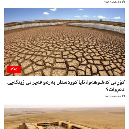
2026-07-29
ژینگه‌
گۆڕانی کەشوهەوا؛ ئایا کوردستان بەرەو قەیرانی ژینگەیی
دەڕوات؟
2026-07-29