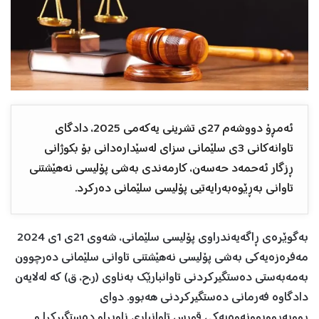
ئەمڕۆ دووشەم 27ی تشرینی یەکەمی 2025، دادگای
تاوانەكانی 3ی سلێمانی سزای لەسێدارەدانی بۆ بكوژانی
ڕزگار ئەحمەد حەسەن، كارمەندی بەشی پۆلیسی نەهێشتنی
تاوانی بەڕێوەبەرایەتیی پۆلیسی سلێمانی دەرکرد.
بەگوێرەی ڕاگەیەندراوی پۆلیسی سلێمانی، شەوی 21ی 1ی 2024
مەفرەزەیەكی بەشی پۆلیسی نەهێشتنی تاوانی سلێمانی دەرچوون
بەمەبەستی دەستگیركردنی تاوانبارێك بەناوی (ر،ح، ق) كە لەلایەن
دادگاوە فەرمانی دەستگیركردنی هەبوو. دوای
ڕووبەڕووبوونەوەیەكی قورس تاوانباری ناوبراو دەستگیركرا و