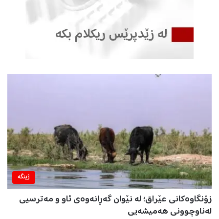
ژینگه‌
زۆنگاوەکانی عێراق؛ لە نێوان گەڕانەوەی ئاو و مەترسیی
لەناوچوونی هەمیشەیی