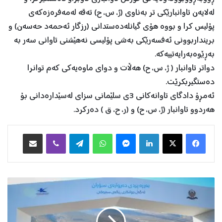
لەلایەن تاوانبارێكی تر بەناوی (ژ، س، ح) تەقە لەمەفرەزەكەی
پۆلیس كرا و بووە هۆی گیانلەدەستدانی (رزگار ئەحمەد حەسەن) و
برینداربوونی ئەفسەرێكی بەشی پۆلیسی نەهێشنی تاوانی سەر بە
بەڕێوەبەرایەتییەکە.
دواتر تاوانبار ( ژ، س، ح) هەڵات و دوای ماوەیەكی كەم توانرا
دەستگیربكرێت.
ئەمڕۆ دادگای تاوانەكانی 3ی سلێمانی سزای لەسێدارەدانی بۆ
هەردوو تاوانبار (ژ، س، ح) و (ر، ح، ق ) دەركرد.
Facebook
X
LinkedIn
Messenger
WhatsApp
Telegram
Viber
هاوبه‌شكردن به‌ ئیمه‌یڵ
م
ە
س
ر