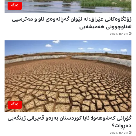
ژینگه‌
زۆنگاوەکانی عێراق؛ لە نێوان گەڕانەوەی ئاو و مەترسیی
لەناوچوونی هەمیشەیی
2026-07-29
ژینگه‌
گۆڕانی کەشوهەوا؛ ئایا کوردستان بەرەو قەیرانی ژینگەیی
دەڕوات؟
2026-07-29