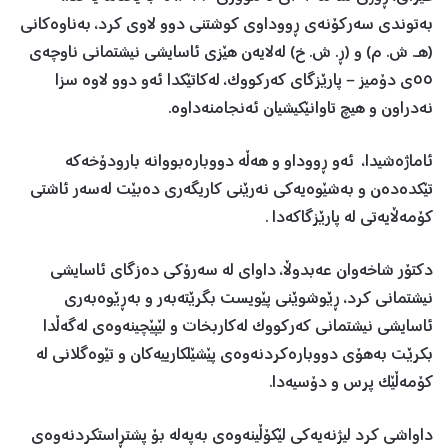
به‌توندی‌ سه‌رکۆنه‌ی‌ ڕووداوی‌ کوشتنی‌ دوو لاوی کرد، به‌ناوه‌کانی‌
(هـ. ش. م) و (ڕ. ش. خ) له‌لایه‌ن هێزی‌ ئاسایشی‌ نیشتمانی‌ ناوچه‌ی‌
٥٥ی‌ دۆمیز – پارێزگای‌ که‌رکووک، لەکاتێکدا ئه‌و دوو لاوه‌ سزا
نه‌دراون و هیچ تاوانێکیشیان ئەنجامنەداوە.
ئاماژه‌شیدا، ئه‌و ڕووداو و هه‌ڵه‌ دووباره‌بووانه‌ بارودۆخه‌که‌
تێکده‌ده‌ن و به‌شێوه‌یه‌کی‌ نه‌رێنی‌ کاریگه‌ری‌ ده‌بێت له‌سه‌ر ئاشتی‌
کۆمه‌ڵایه‌تی‌ له ‌پارێزگاکه‌دا .
دکتۆر شاخەوان عەبدوڵا، داوای‌ له‌ سه‌رۆکی‌ ده‌زگای‌ ئاسایشی‌
نیشتمانی‌ کرد، ڕێوشوێنی‌ پێویست بگرێته‌به‌ر و به‌ڕێوەبه‌ری‌
ئاسایشی‌ نیشتمانی‌ که‌رکووک له‌کاربخات و لێپێچینه‌وه‌ی‌ له‌گه‌ڵدا
بکرێت بەهۆی دووباره‌کردنەوەی پێشێلکارییەکان و تێوه‌گلانی‌ له‌
کۆمەڵێک پرس و دۆسیه‌دا.
داواشی کرد لیژنه‌یه‌کی‌ لێکۆڵینه‌وه‌ی‌ به‌په‌له‌ بۆ پشتڕاستکردنه‌وه‌ی‌