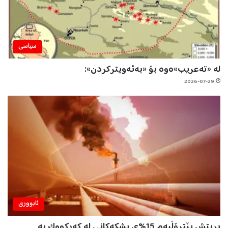
سیاسی
لە «تەعریب»ەوە بۆ «بەئەویترکردن»:
2026-07-29
ئابووری
بریتش پێترۆڵیەم 15%ی پشکەکانی لە کەرکووک بە