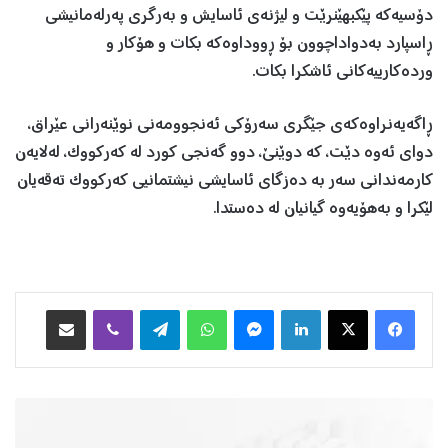
دۆسیه‌که‌ پێکبهێنرێت و لیژنه‌ی‌ ئاسایش و به‌رگری‌ په‌رله‌مانیشی
ڕاسپارد به‌دواداچوون بۆ ڕووداوه‌که‌ بکات و هۆکار و
ورده‌کارییه‌کانی‌ ئاشکرا بکات.
ڕاگەیەنراوەکەی جێگری سەرۆکی ئەنجوومەنی نوێنەرانی عێراق،
دوای ئەوە دێت، کە دوێنێ، دوو گەنجی کورد لە کەرکووک، لەلایەن
کارمەندانی سەر بە دەزگای ئاسایشی نیشتمانیی کەرکووک تەقەیان
لێکرا و بەهۆیەوە گیانیان لە دەستدا.
Facebook
X
LinkedIn
Messenger
WhatsApp
Telegram
Viber
هاوبه‌شكردن به‌ ئیمه‌یڵ
ش
ە