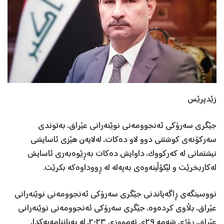
زێدپرێس
جێگری‌ سه‌رۆکی‌ ئه‌نجوومه‌نی‌ نوێنه‌رانی‌ عێراق، به‌توندی‌
سه‌رکۆنه‌ی‌ کوشتنی‌ دوو لاو ده‌کات، له‌لایه‌ن هێزی‌ ئاسایشی‌
نیشتمانی‌ له‌ که‌رکووک، داوایش ده‌کات به‌ڕێوەبه‌ری‌ ئاسایش
له‌کاربخرێت و لێکۆڵینه‌وه‌ی بەپەلە له ‌ڕووداوه‌که‌ بکرێت.
نووسینگه‌ی‌ ڕاگه‌یاندنی‌ جێگری‌ سه‌رۆکی‌ ئه‌نجوومه‌نی‌ نوێنه‌رانی‌
عێراق، بڵاوی کردەوە، جێگری‌ سه‌رۆکی‌ ئه‌نجوومه‌نی‌ نوێنه‌رانی‌
عێراق، ڕۆژی شه‌مه‌ ٢٩ی تەمووزی ٢٠٢٣، له‌ به‌یاننامه‌یه‌کدا،