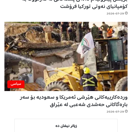
کۆمپانیای نەوتی تورکیا فرۆشت
2026-07-29
سیاسی
وردەکارییەکانی هێرشی ئەمریکا و سعودیە بۆ سەر
بارەگاکانی حەشدی شەعبی لە عێراق
2026-07-29
زیاتر نیشان دە