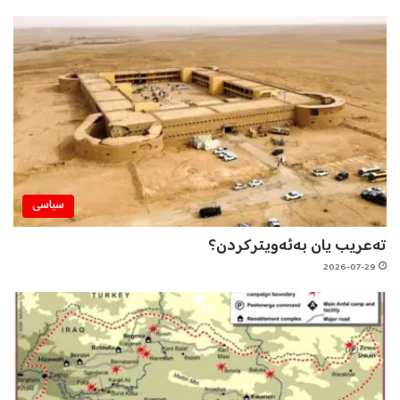
سیاسی
تەعریب یان بەئەویترکردن؟
2026-07-29