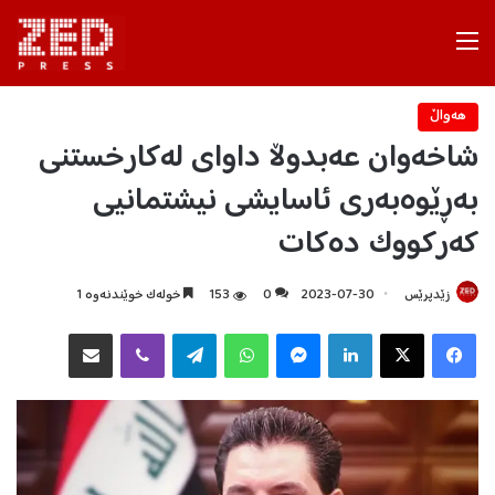
Menu
هه‌واڵ
شاخەوان عەبدوڵا داوای لەکارخستنی
به‌ڕێوەبه‌ری‌ ئاسایشی‌ نیشتمانیی‌
که‌رکووک دەکات
زێدپرێس
2023-07-30
0
153
خولەک خوێندنەوە 1
Facebook
X
LinkedIn
Messenger
WhatsApp
Telegram
Viber
هاوبه‌شكردن به‌ ئیمه‌یڵ