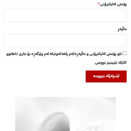
پۆستی ئەلیکترۆنی
*
ماڵپه‌ڕ
ناو، پۆستی ئەلیکترۆنی و ماڵپەڕەکەم پاشەکەوتبکە لەم وێبگەڕە بۆ جاری داهاتوو
کاتێک تێبینیم نووسی.