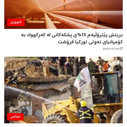
ئابووری
بریتش پێترۆڵیەم 15%ی پشکەکانی لە کەرکووک بە
کۆمپانیای نەوتی تورکیا فرۆشت
2026-07-29
سیاسی