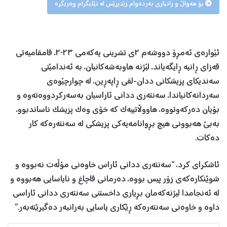
بۆ هەواڵ و زانیاری بەردەوام زێدپرێس لە تێلیگرام وەربگرە
ئێوارەی ئەمڕۆ دووشەم ٢ی تشرینی یەکەمی ٢٠٢٣، قامقامیەتی
قەزای ڕانیە ڕایگەیاند، لێژنە هاوبەشەکانیان، بە ئەندامێتی
سەندیکای پزیشکانی ددان-لقی ڕاپەڕین، لە چوارچێوەی
سەردانەکانیاندا، سەنتەری ددانی ئاراسیان بەسەرکردووەتەوە و
بۆیان دەرکەوتووە، هاووڵاتییەک کە خۆی وەک پزیشک ناساندبوو،
بەبێ هەبوونی هیچ بڕوانامەیەکی پزیشکی لە سەنتەرەکە کار
دەکات.
ئاشکرای کرد، “سەنتەری ددانی ئاراس خاوەنی مۆڵەت نەبووە و
شوێنکارەکەی زۆر پیس بووە، دەرمانی قاچاغ و نایاسایی هەبووە و
لە ئەنجامدا لیژنەکەمان بڕیاری داخستنی سەنتەری ددانی ئاراسی
داوە و خاوەنی سەنتەرەکە ڕێکاری یاسایی بەرانبەر دەگیرێتەبەر.”