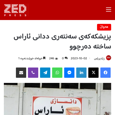
Menu
هه‌واڵ
پزیشکەکەی سەنتەری ددانی ئاراس
ساختە دەرچوو
زێدپرێس
2023-10-02
0
246
خولەک خوێندنەوە 1
Facebook
X
LinkedIn
Messenger
WhatsApp
Telegram
Viber
هاوبه‌شكردن به‌ ئیمه‌یڵ