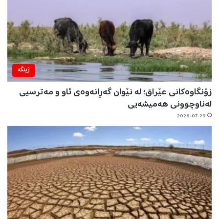
ژینگه‌
زۆنگاوەکانی عێراق؛ لە نێوان گەڕانەوەی ئاو و مەترسیی
لەناوچوونی هەمیشەیی
2026-07-29