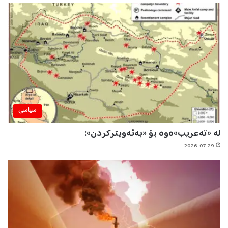
سیاسی
لە «تەعریب»ەوە بۆ «بەئەویترکردن»:
2026-07-29