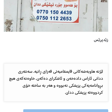
زێدپرێس
لێژنە هاوبەشەکانی قایمقامیەتی قەزای ڕانیە، سەنتەری
ددانی ئاراس دادەخەن و ئاشکرای دەکەن، خاوەنەکەی هیچ
بڕوانامەیەکی پزیشکی نەبووە و هەر بە ساختە خۆی
کردووەتە پزیشکی ددان.