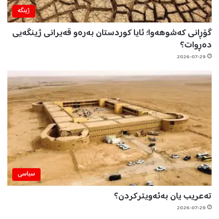
ژینگه‌
گۆڕانی کەشوهەوا؛ ئایا کوردستان بەرەو قەیرانی ژینگەیی
دەڕوات؟
2026-07-29
سیاسی
تەعریب یان بەئەویترکردن؟
2026-07-29