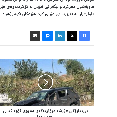
هاوبەشیان دەرکرد و نیگەرانی خۆیان لە کۆکردنەوەی هێزە
داوایشیان لە بەرپرسانی عێراق کرد، هێزەکان بکێشرێنەوە.
Facebook
X
LinkedIn
Messenger
هاوبه‌شكردن به‌ ئیمه‌یڵ
ب
ر
ی
ن
د
ا
ر
ێ
ک
بریندارێکی هێرشە درۆنییەکەی سنوری کۆیە گیانی
ی
ه
لەدەستدا