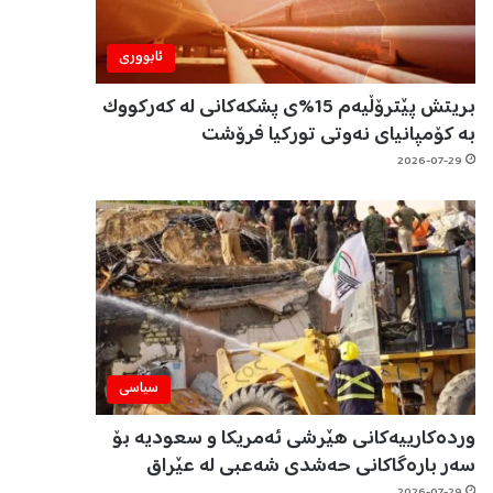
ئابووری
بریتش پێترۆڵیەم 15%ی پشکەکانی لە کەرکووک
بە کۆمپانیای نەوتی تورکیا فرۆشت
2026-07-29
سیاسی
وردەکارییەکانی هێرشی ئەمریکا و سعودیە بۆ
سەر بارەگاکانی حەشدی شەعبی لە عێراق
2026-07-29