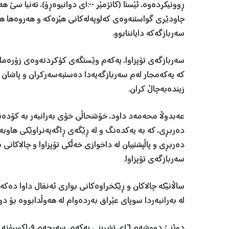
ڕوونیکردەوە، ئێستا (کاتژمێر ١:٠٠ی 
چاودێری گواستنەوەی کەلوپەلەکانی هێزەکە و هەروەها هە
سەربازگەکە دایاننابوو.
سەربازگەی تۆپزاوا، یەکەم وێستگەی کۆکردنەوەی زۆرەملێ و
کە یەکەمجار لەم سەربازگەیەدا دەستبەسەرکران و پاشان گ
زیندەبەچاڵ کران.
عەبدوڵا محەمەد داود، خۆشحاڵی خۆی بەرانبەر بە کۆدەنگ
دەربڕی، کە بە یەکدەنگ و لە ڕێگەی ڕاگەیەنراوێکی هاوبەش
دەربڕی و پاڵپشتییان لە داخوازی خەڵکی تۆپزاوا و چالاکانی
سەربازگەی تۆپزاوا.
ساڵانێکە چالاکان و ڕێکخراوەکانی بواری ئەنفال داوا دەکە
لە بەرانبەردا سوپای عێراق بەردەوام لە هەوڵدابووە بۆ د
دوێنێ دووشەم ١٦ی تشرینی یەکەم، سەرجەم فر