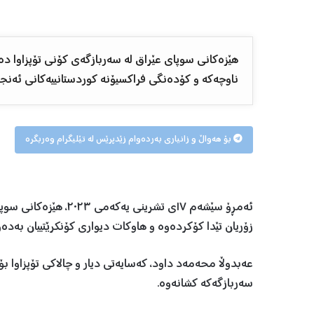
هێزەکانی سوپای عێراق لە سەربازگەی کۆنی تۆپزاوا دە
ناوچەکە و کۆدەنگی فراکسیۆنە کوردستانییەکانی ئەنجو
بۆ هەواڵ و زانیاری بەردەوام زێدپرێس لە تێلیگرام وەربگرە
ئەمڕۆ سێشەم ١٧ی تشرین
زۆریان تێدا کۆکردەوە و هاوکات دیواری کۆنکرێتییان بەد
عەبدوڵا محەمەد داود، کەسایەتی دیار و چالاکی تۆپزاوا ب
سەربازگەکە کشانەوە.