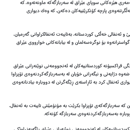
دوانیوەڕۆ)، تەنیا سێ هەمەری هێزەکانی سوپای عێراق لە سەربازگەکە ماونەتەوە، کە
ڵگرتنەوەی پارچە کۆنکرێتییەکان دەکەن، کە وەک دیواری
 ئەنفالی خەڵکی کوردستانە، بەتایبەت ئەنفالکراوانی گەرمیان،
واسترانەوە بۆ نوگرەسەلمان و لە بیابانەکانی خوارووی عێراق
ی فراکسیۆنە کوردستانییەکان لە ئەنجوومەنی نوێنەرانی عێراق
ەوە دژایەتی و نیگەرانی خۆیان لە بەسەربازگەکردنەوەی تۆپزاوا
 بواری ئەنفال کرد بە ئاڕاستەی ڕێگەگرتن لە دووبارە بیادنانەوەی
ن کە سەربازگەکەی تۆپزاوا بکرێت بە مۆنۆمێنتی تایبەت بە ئەنفال،
ووبارە بەسەربازگەکردنەوەی سەربازگە کۆنەکە.
اکسیۆنە کوردستانییەکان لە ئەنجوومەنی نوێنەرانی عێراق ڕاگەیەنراوێکی