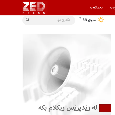
ر
دیمانه‌
℃
39
بگه‌ڕێ
هه‌ولێر
بۆ...