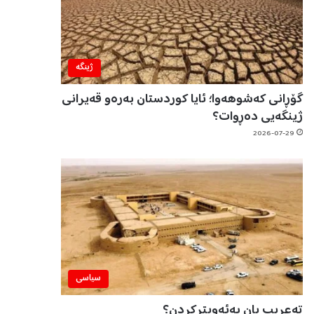
ژینگه‌
گۆڕانی کەشوهەوا؛ ئایا کوردستان بەرەو قەیرانی
ژینگەیی دەڕوات؟
2026-07-29
سیاسی
تەعریب یان بەئەویترکردن؟