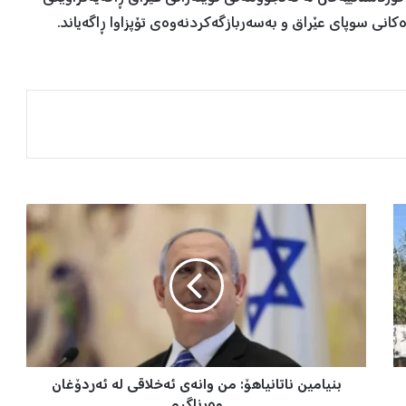
کانی سوپای عێراق و بەسەربازگەکردنەوەی تۆپزاوا ڕاگەیاند.
ب
ن
ی
ا
م
ی
ن
ن
ا
بنیامین ناتانیاهۆ: من وانەی ئەخلاقی لە ئەردۆغان
ت
ا
وەرناگرم