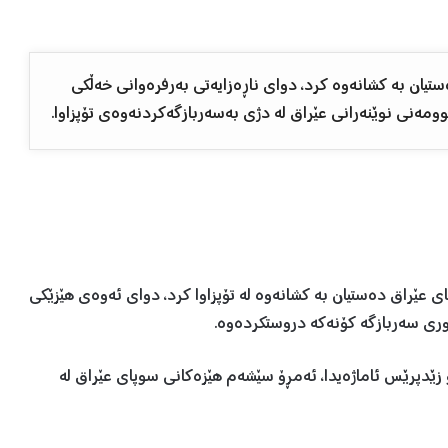
ستیان بە کشانەوە کرد، دوای ناڕەزایەتی بەرفرەوانی خەڵکی
ومەنی نوێنەرانی عێراق لە دژی بەسەربازگەکردنەوەی تۆپزاوا.
ی یەکەمی ٢٠٢٣، هێزەکانی سوپای عێراق دەستیان بە کشانەوە لە تۆپزاوا کرد، دوای ئەوەی هێزێکی
ەوری سەربازگە کۆنەکە دروستکردەوە.
ۆ زێدپرێس ئاماژەیدا، ئەمڕۆ سێشەم هێزەکانی سوپای عێراق لە