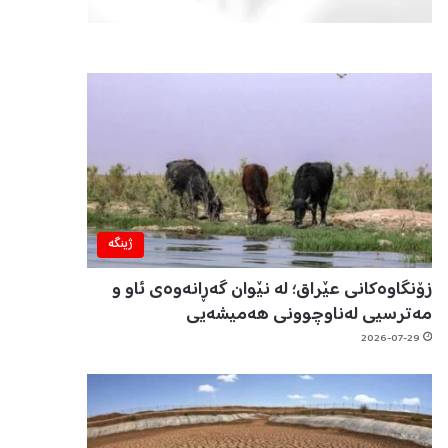
ژینگه‌
زۆنگاوەکانی عێراق؛ لە نێوان گەڕانەوەی ئاو و
مەترسیی لەناوچوونی هەمیشەیی
2026-07-29