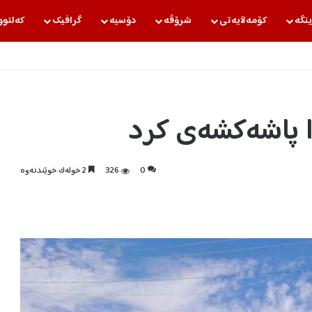
ینگه‌
كۆمه‌ڵایه‌تی
شرۆڤه‌
دۆسیه‌
گرافیك
كه‌لتوو
ا پاشەکشەی کرد
0
326
2 خولەک خوێندنەوە