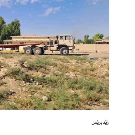
زێدپرێس