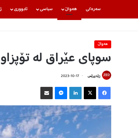
سه‌ره‌كی
هه‌واڵ
سیاسی
ئابووری
ژ
هه‌واڵ
سوپای عێراق لە تۆپزاو
زێدپرێس
2023-10-17
Facebook
X
LinkedIn
Messenger
هاوبه‌شكردن به‌ ئیمه‌یڵ