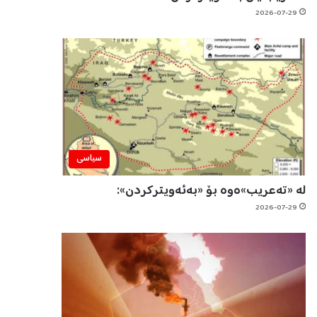
2026-07-29
سیاسی
لە «تەعریب»ەوە بۆ «بەئەویترکردن»:
2026-07-29