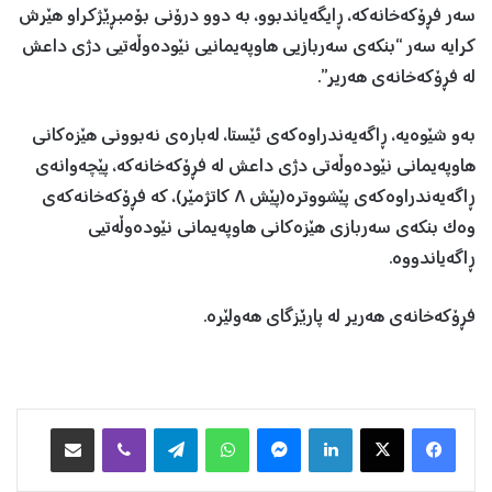
سەر فڕۆکەخانەکە، ڕایگەیاندبوو، بە دوو درۆنی بۆمبڕێژکراو هێرش
کرایە سەر “بنکەی سەربازیی هاوپەیمانیی نێودەوڵەتیی دژی داعش
لە فڕۆکەخانەی هەریر”.
بەو شێوەیە، ڕاگەیەندراوەکەی ئێستا، لەبارەی نەبوونی هێزەکانی
هاوپەیمانی نێودەوڵەتی دژی داعش لە فڕۆکەخانەکە، پێچەوانەی
ڕاگەیەندراوەکەی پێشووترە(پێش ٨ کاتژمێر)، کە فڕۆکەخانەکەی
وەک بنکەی سەربازی هێزەکانی هاوپەیمانی نێودەوڵەتیی
ڕاگەیاندووە.
فڕۆکەخانەی هەریر لە پارێزگای هەولێرە.
Facebook
X
LinkedIn
Messenger
WhatsApp
Telegram
Viber
هاوبه‌شكردن به‌ ئیمه‌یڵ