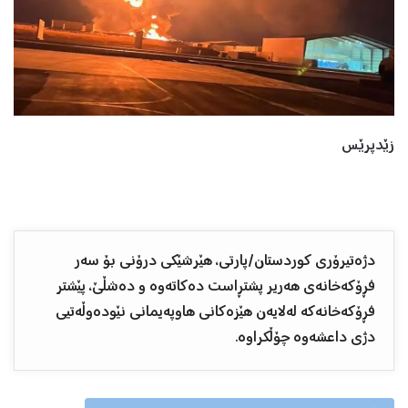
زێدپرێس
دژەتیرۆری کوردستان/پارتی، هێرشێکی درۆنی بۆ سەر
فڕۆکەخانەی هەریر پشتڕاست دەکاتەوە و دەشڵێ، پێشتر
فڕۆکەخانەکە لەلایەن هێزەکانی هاوپەیمانی نێودەوڵەتیی
دژی داعشەوە چۆڵکراوە.