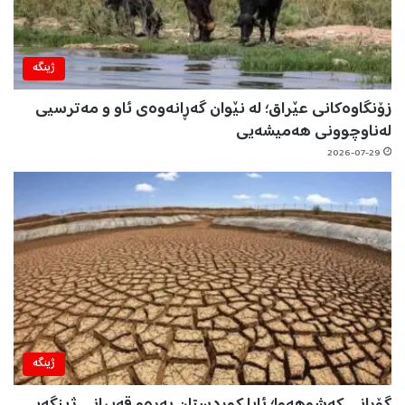
ژینگه‌
زۆنگاوەکانی عێراق؛ لە نێوان گەڕانەوەی ئاو و مەترسیی
لەناوچوونی هەمیشەیی
2026-07-29
ژینگه‌