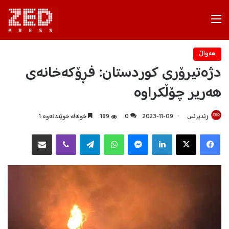
Menu
هه‌واڵ
دژەتیرۆری کوردستان: فڕۆکەخانەی
هەریر چۆڵکراوە
زێدپرێس
2023-11-09
0
189
خولەک خوێندنەوە 1
Facebook
X
LinkedIn
Messenger
WhatsApp
Telegram
Viber
هاوبه‌شكردن به‌ ئیمه‌یڵ