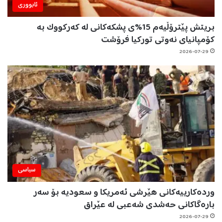
ئابووری
بریتش پێترۆڵیەم 15%ی پشکەکانی لە کەرکووک بە
کۆمپانیای نەوتی تورکیا فرۆشت
2026-07-29
سیاسی
وردەکارییەکانی هێرشی ئەمریکا و سعودیە بۆ سەر
بارەگاکانی حەشدی شەعبی لە عێراق
2026-07-29