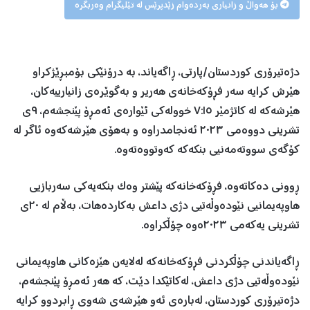
بۆ هەواڵ و زانیاری بەردەوام زێدپرێس لە تێلیگرام وەربگرە
دژەتیرۆری کوردستان/پارتی، ڕاگەیاند، بە درۆنێکی بۆمبڕێژکراو
هێرش کرایە سەر فڕۆکەخانەی هەریر و بەگوێرەی زانیارییەکان،
هێرشەکە لە کاتژمێر ٧:١٥ خوولەکی ئێوارەی ئەمڕۆ پێنجشەم، ٩ی
تشرینی دووەمی ٢٠٢٣ ئەنجامدراوە و بەهۆی هێرشەکەوە ئاگر لە
کۆگەی سووتەمەنیی بنکەکە کەوتووەتەوە.
ڕوونی دەکاتەوە، فڕۆکەخانەکە پێشتر وەک بنکەیەکی سەربازیی
هاوپەیمانیی نێودەوڵەتیی دژی داعش بەکاردەهات، بەڵام لە ٢٠ی
تشرینی یەکەمی ٢٠٢٣ەوە چۆڵکراوە.
ڕاگەیاندنی چۆڵکردنی فڕۆکەخانەکە لەلایەن هێزەکانی هاوپەیمانی
نێودەوڵەتیی دژی داعش، لەکاتێکدا دێت، کە هەر ئەمڕۆ پێنجشەم،
دژەتیرۆری کوردستان، لەبارەی ئەو هێرشەی شەوی ڕابردوو کرایە