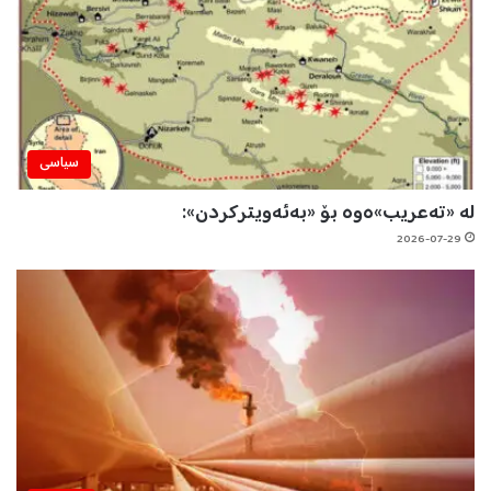
سیاسی
لە «تەعریب»ەوە بۆ «بەئەویترکردن»:
2026-07-29