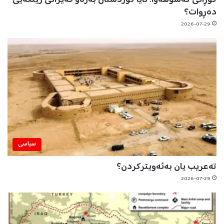
گۆڕانی کەشوهەوا؛ ئایا کوردستان بەرەو قەیرانی ژینگەیی
دەڕوات؟
2026-07-29
سیاسی
تەعریب یان بەئەویترکردن؟
2026-07-29