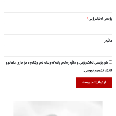
پۆستی ئەلیکترۆنی
*
ماڵپه‌ڕ
ناو، پۆستی ئەلیکترۆنی و ماڵپەڕەکەم پاشەکەوتبکە لەم وێبگەڕە بۆ جاری داهاتوو
کاتێک تێبینیم نووسی.