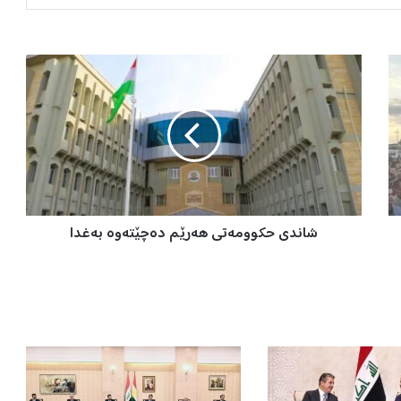
ش
ا
ن
د
ی
ح
ک
و
و
شاندی حکوومەتی هەرێم دەچێتەوە بەغدا
م
ە
ت
ی
ه
ە
ر
ێ
م