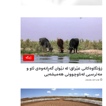
ژینگه‌
زۆنگاوەکانی عێراق؛ لە نێوان گەڕانەوەی ئاو و
مەترسیی لەناوچوونی هەمیشەیی
2026-07-29