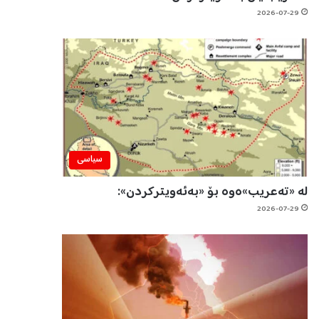
2026-07-29
سیاسی
لە «تەعریب»ەوە بۆ «بەئەویترکردن»:
2026-07-29