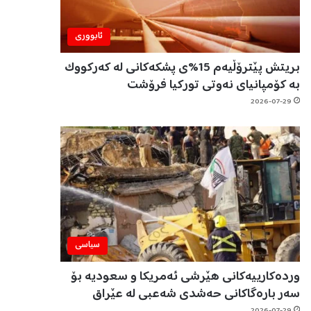
ئابووری
بریتش پێترۆڵیەم 15%ی پشکەکانی لە کەرکووک
بە کۆمپانیای نەوتی تورکیا فرۆشت
2026-07-29
سیاسی
وردەکارییەکانی هێرشی ئەمریکا و سعودیە بۆ
سەر بارەگاکانی حەشدی شەعبی لە عێراق
2026-07-29