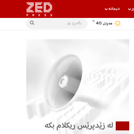
ر
دیمانه‌
℃
40
بگه‌ڕێ
هه‌ولێر
بۆ...