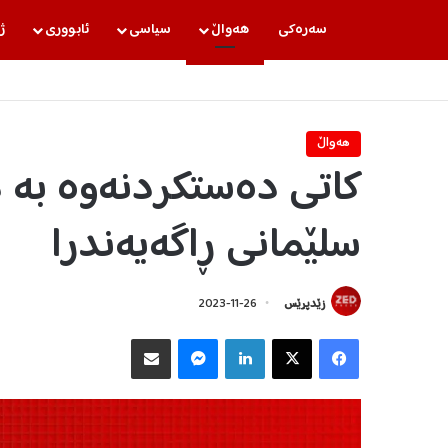
سه‌ره‌كی
هه‌واڵ
سیاسی
ئابووری
ژ
هه‌واڵ
کاتی دەستکردنەوە بە د
سلێمانی ڕاگەیەندرا
زێدپرێس
2023-11-26
Facebook
X
LinkedIn
Messenger
هاوبه‌شكردن به‌ ئیمه‌یڵ