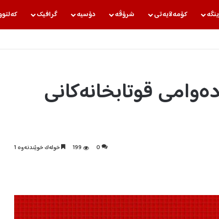
ینگه‌
كۆمه‌ڵایه‌تی
شرۆڤه‌
دۆسیه‌
گرافیك
كه‌لتوو
ەوامی قوتابخانەکانی
0
199
خولەک خوێندنەوە 1