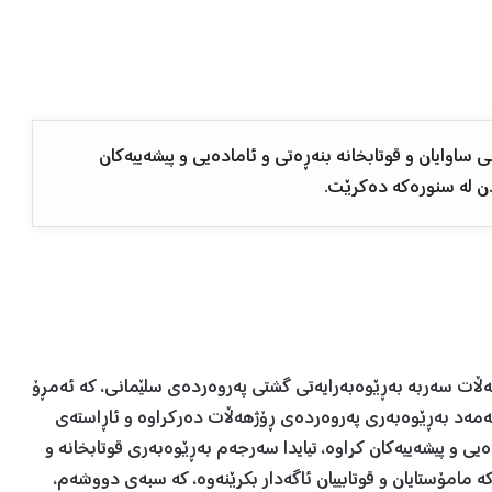
اوایان و قوتابخانە بنەڕەتی و ئامادەیی و پیشەییەکان
ن لە سنورەکە دەکرێت.
ڵات سەربە بەڕێوەبەرایەتی گشتی پەروەردەی سلێمانی، کە ئەمڕۆ
 ٢٠٢٣ بە واژۆی تریفە محەمەد بەڕێوەبەری پەروەردەی ڕۆژهەڵات دەرکراوە و ئاڕاستەی
یی و پیشەییەکان کراوە، تیایدا سەرجەم بەڕێوەبەری قوتابخانە و
مامۆستایان و قوتابییان ئاگەدار بکرێنەوە، کە سبەی دووشەم،