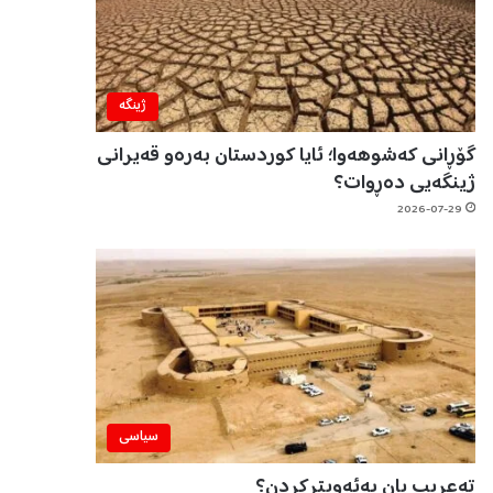
ژینگه‌
گۆڕانی کەشوهەوا؛ ئایا کوردستان بەرەو قەیرانی
ژینگەیی دەڕوات؟
2026-07-29
سیاسی
تەعریب یان بەئەویترکردن؟