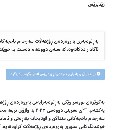
زێدپرێس
بەڕێوەبەری پەروەردەی ڕۆژهەڵات سەرجەم باخچەکانی س
ئاگادار دەکاتەوە، کە سبەی دووشەم دەست بە خوێند
بۆ هەواڵ و زانیاری بەردەوام زێدپرێس لە تێلیگرام وەربگرە
بەگوێرەی نووسراوێکی بەڕێوەبەرایەتی پەروەردەی ڕۆژهە
یەکشەم، ٢٦ی تشرینی دووەمی
سەرجەم باخچەکانی منداڵان و قوتابخانە بنەڕەتی و ئامادە
خوێندنگەکانی سنوری پەروەردەی ڕۆژهەڵات کراوەتەوە، کە 