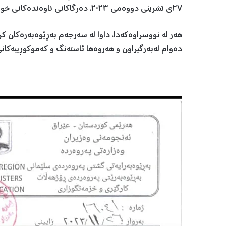
٢٧ی تشرینی دووەمی ٢٠٢٣، دەرگاکانی ناوەندەکانی خوێندن دەکرێتەوە و ڕەوشی خوێندن ئاسایی دەبێتەوە.
هەر لە نووسراوەکەدا، داوا لە سەرجەم بەڕێوەبەرەکان کر
دەوام لەبەرگیراون و هەروەها ئاستەنگ و کەموکوڕییەکان