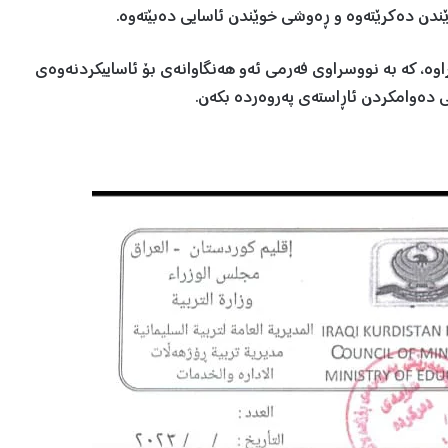
اوە، کە بە نووسراوی فەرمی ئەو هەنگاوانەی بۆ ئاساییکردنەوەی
ی دەوامکردن ئاڕاستەی پەروەردە بکەن.