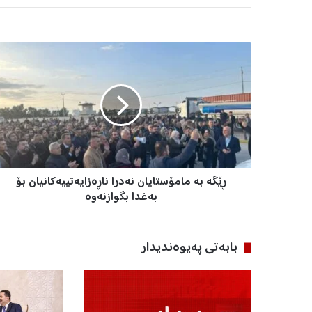
ڕ
ێ
گ
ە
ب
ە
م
ا
م
ڕێگە بە مامۆستایان نەدرا ناڕەزایەتییەکانیان بۆ
ۆ
س
بەغدا بگوازنەوە
ت
ا
ی
بابه‌تی په‌یوه‌ندیدار
ا
ن
ن
ە