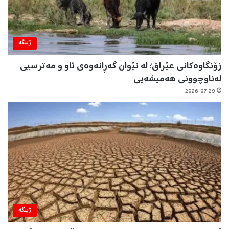
ژینگه‌
زۆنگاوەکانی عێراق؛ لە نێوان گەڕانەوەی ئاو و مەترسیی
لەناوچوونی هەمیشەیی
2026-07-29
ژینگه‌