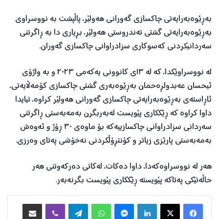
بەڕێوەبەرایەتی چاکسازی گەورانی هەولێر، پاڵپشت بە نووسراوی
بەڕێوەبەرایەتی گشتی تەندروستی هەولێر، بڕیاری دا بە ڕاگرتنی
سەردانیکردنی کەسوکاری سزادراوانی چاکسازی گەوران.
لە نووسراوێکدا، کە لە ١٣ی کانوونی یەکەمی ٢٠٢٣ و بە واژۆی
ئیحسان عەبدولڕەحمان بەڕێوەبەری گشتی چاکسازی کۆمەڵایەتی،
ئاڕاستەی بەڕێوەبەرایەتی چاکسازی گەورانی هەولێر کراوە، تیایدا
داوا کراوە کە ڕێککاری پێویست لەبەربگرن بەمەبەستی ڕاگرتنی
سەردانی سزادراوانی چاکسازییەکە بۆ ماوەی ٣٠ ڕۆژ و ئەوەش
بەمەبەستی پارێزی زیاتر و کۆنتڕۆڵکردنی نەخۆشی پەتای وەرزی.
هەر لە نووسراوەکەدا، داوا دەکات، لەکاتی دەرکەوتنی هەر
حاڵەتێکی پەتاکە پێویستە ڕێککاری پێویست بگرنەبەر.
Facebook
X
LinkedIn
Messenger
WhatsApp
Telegram
Viber
هاوبه‌شكردن به‌ ئیمه‌یڵ