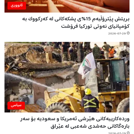
ئابووری
بریتش پێترۆڵیەم 15%ی پشکەکانی لە کەرکووک بە
کۆمپانیای نەوتی تورکیا فرۆشت
2026-07-29
سیاسی
وردەکارییەکانی هێرشی ئەمریکا و سعودیە بۆ سەر
بارەگاکانی حەشدی شەعبی لە عێراق
2026-07-29