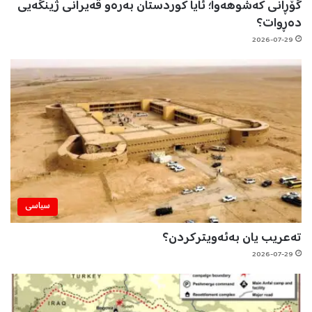
گۆڕانی کەشوهەوا؛ ئایا کوردستان بەرەو قەیرانی ژینگەیی
دەڕوات؟
2026-07-29
سیاسی
تەعریب یان بەئەویترکردن؟
2026-07-29