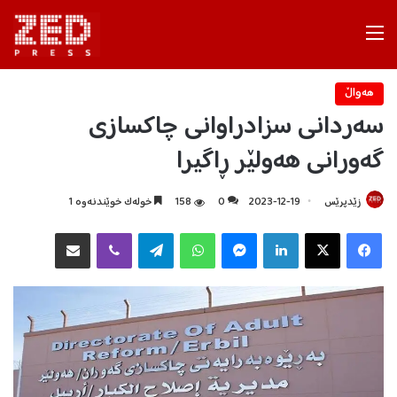
Menu
هه‌واڵ
سەردانی سزادراوانی چاکسازی
گەورانی هەولێر ڕاگیرا
زێدپرێس
2023-12-19
0
158
خولەک خوێندنەوە 1
Facebook
X
LinkedIn
Messenger
WhatsApp
Telegram
Viber
هاوبه‌شكردن به‌ ئیمه‌یڵ