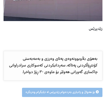
زێدپرێس
بەهۆی بڵاوبوونەوەی پەتای وەرزی و بەمەبەستی
کۆنتڕۆڵکردنی پەتاکە، سەردانیکردنی کەسوکاری سزادراوانی
چاکسازی گەورانی هەولێر بۆ ماوەی ٣٠ ڕۆژ دواخرا.
بۆ هەواڵ و زانیاری بەردەوام زێدپرێس لە تێلیگرام وەربگرە