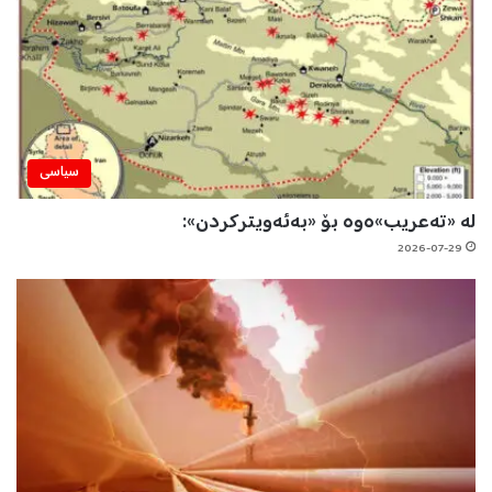
سیاسی
لە «تەعریب»ەوە بۆ «بەئەویترکردن»:
2026-07-29