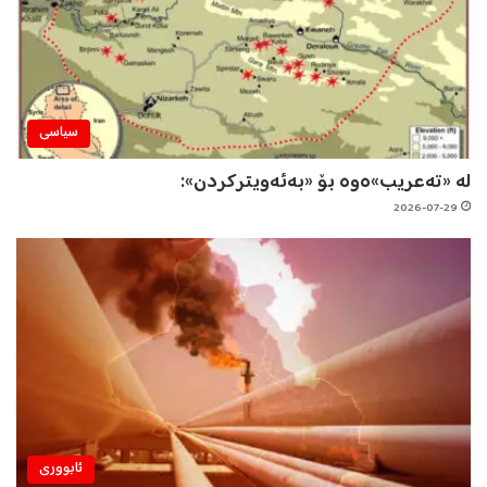
سیاسی
لە «تەعریب»ەوە بۆ «بەئەویترکردن»:
2026-07-29
ئابووری