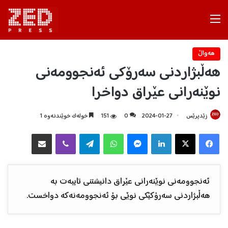
Menu
هه‌واڵ
هەڵبژاردنی سەرۆکی ئەنجوومەنی
نوێنەرانی عێراق دواخرا
زێدپرێس
2024-01-27
0
151
خولەک خوێندنەوە 1
Facebook
X
LinkedIn
Messenger
WhatsApp
Telegram
Viber
هاوبه‌شكردن به‌ ئیمه‌یڵ
ئەنجوومەنی نوێنەرانی عێراق دانیشتنی تایبەت بە
هەڵبژاردنی سەرۆکێکی نوێی بۆ ئەنجوومەنەکە دواخست.