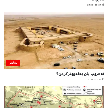
2026-07-29
سیاسی
تەعریب یان بەئەویترکردن؟
2026-07-29