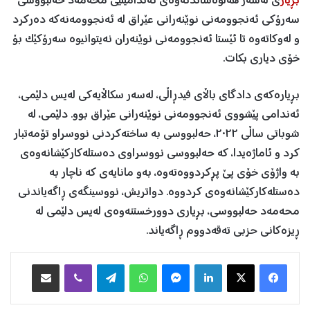
بڕیار
ی لەسەر هەڵوەشاندنەوەی ئەندامێتیی محەمەد حەلبووسی
سەرۆکی ئەنجوومەنی نوێنەرانی عێراق لە ئەنجوومەنەکە دەرکرد
و لەوکاتەوە تا ئێستا ئەنجوومەنی نوێنەران نەیتوانیوە سەرۆکێک بۆ
خۆی دیاری بکات.
بڕیارەکەی دادگای باڵای فیدڕاڵی، لەسەر سکاڵایەکی لەیس دلێمی،
ئەندامی پێشووی ئەنجوومەنی نوێنەرانی عێراق بوو. دلێمی، لە
شوباتی ساڵی ٢٠٢٢، حەلبووسی بە ساختەکردنی نووسراو تۆمەتبار
کرد و ئاماژەیدا، کە حەلبووسی نووسراوی دەستلەکارکێشانەوەی
بە واژۆی خۆی پێ پڕکردووەتەوە، بەو مانایەی کە ناچار بە
دەستلەکارکێشانەوەی کردووە. دواتریش، نووسینگەی ڕاگەیاندنی
محەمەد حەلبووسی، بڕیاری دوورخستنەوەی لەیس دلێمی لە
ڕیزەکانی حزبی تەقەدووم ڕاگەیاند.
Facebook
X
LinkedIn
Messenger
WhatsApp
Telegram
Viber
هاوبه‌شكردن به‌ ئیمه‌یڵ