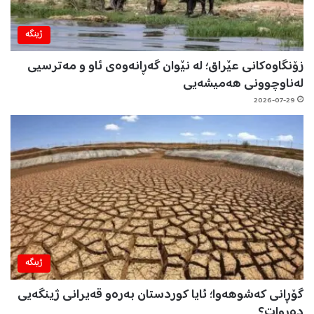
ژینگه‌
زۆنگاوەکانی عێراق؛ لە نێوان گەڕانەوەی ئاو و مەترسیی
لەناوچوونی هەمیشەیی
2026-07-29
ژینگه‌
گۆڕانی کەشوهەوا؛ ئایا کوردستان بەرەو قەیرانی ژینگەیی
دەڕوات؟