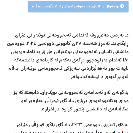
بۆ هەواڵ و زانیاری بەردەوام زێدپرێس لە تێلیگرام وەربگرە
د. نەرمین مەعرووف ئەندامی ئەنجوومەنی نوێنەرانی عێراق
ڕایگەیاند، ئەمڕۆ شەممە ٢٧ی کانوونی دووەمی ٢٠٢٤، دووەمین
دانشتنی ئاسایی ئەنجوومەنی نوێنەرانی عێراق بە ئامادەبوونی
١٨٠ ئەندام بەڕێوەچوو، بڕگەی یەکەم لە کارنامەی دانیشتنەکە
تایبەت بوو بە هەڵبژاردنی سەرۆکی ئەنجوومەنی نوێنەران، بەڵام
ئەو بڕگەیەی دانیشتنەکە دواخرا.
بەگوتەی ئەو ئەندامەی ئەنجوومەنی نوێنەران، دانیشتنەکە بۆ
دوای یەکلابوونەوەی بڕیاری دادگای فیدڕاڵی لەبارەی ئەو
سکاڵایانەی لە دانیشتنی پێشوو کراوە، دواخراوە.
لە ١٤ی تشرینی دووەمی ٢٠٢٣، دادگای باڵای فیدڕاڵیی عێراق