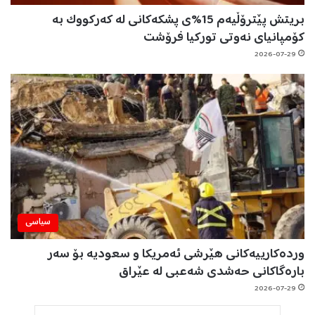
بریتش پێترۆڵیەم 15%ی پشکەکانی لە کەرکووک بە
کۆمپانیای نەوتی تورکیا فرۆشت
2026-07-29
سیاسی
وردەکارییەکانی هێرشی ئەمریکا و سعودیە بۆ سەر
بارەگاکانی حەشدی شەعبی لە عێراق
2026-07-29