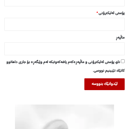
ا
و
پۆستی ئەلیکترۆنی
*
ە
ماڵپه‌ڕ
ناو، پۆستی ئەلیکترۆنی و ماڵپەڕەکەم پاشەکەوتبکە لەم وێبگەڕە بۆ جاری داهاتوو
کاتێک تێبینیم نووسی.