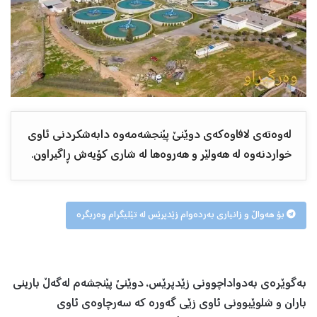
لەوەتەی لافاوەکەی دوێنێ پێنجشەمەوە دابەشکردنی ئاوی
خواردنەوە لە هەولێر و هەروەها لە شاری کۆیەش ڕاگیراون.
بۆ هەواڵ و زانیاری بەردەوام زێدپرێس لە تێلیگرام وەربگرە
بەگوێرەی بەدواداچوونی زێدپرێس، دوێنێ پێنجشەم لەگەڵ بارینی
باران و شلوێبوونی ئاوی زێی گەورە کە سەرچاوەی ئاوی