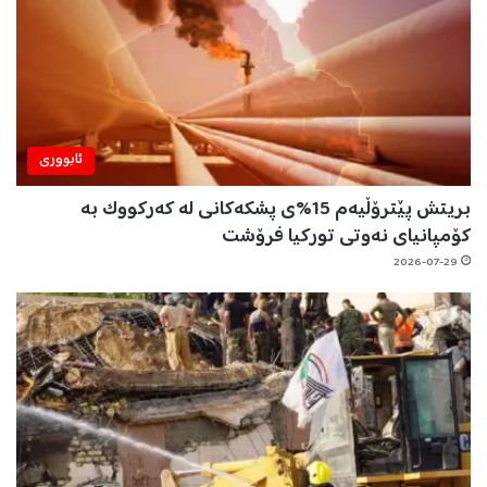
ئابووری
بریتش پێترۆڵیەم 15%ی پشکەکانی لە کەرکووک بە
کۆمپانیای نەوتی تورکیا فرۆشت
2026-07-29