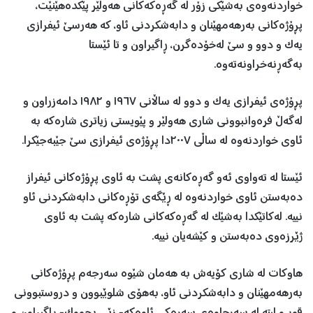
خواردنەوەی بەشێکی زۆر لە گەڕەکەکانی هەولێر پێکدەهێنێت،
پڕۆژەکانی بەرهەمهێنان و دابەشکردنی ئاو، کە هەرسێ ئیفرازی
یەک و دوو و سێ لەخۆدەگرن، ڕاگیراون و تا ئێستا
بەگەڕنەخراونەتەوە.
پڕۆژەی ئیفرازی یەک و دوو لە ساڵانی ١٩٦٧ و ١٩٨٢ دامەزراون و
لەگەڵ فرەوانبوونی شاری هەولێر و پێویستی زیاتری شارەکە بە
ئاوی خواردنەوە لە ساڵی ٢٠٠٧دا پڕۆژەی ئیفرازی سێ جێبەجێکرا.
ئێستا لە تەواوی ئەو گەڕەکانەی پشت بە ئاوی پڕۆژەکانی ئیفراز
دەبەستن ئاوی خواردنەوە لە ڕێگەی تۆڕەکانی دابەشکردنی ئاو
نییە. لەکاتێکدا بەشێک لە گەڕەکەکانی شارەکە پشت بە ئاوی
ژێرزەوی دەبەستن و کێشەیان نییە.
هاوکات لە شاری کۆیەش بە هەمان شێوە سەرجەم پڕۆژەکانی
بەرهەمهێنان و دابەشکردنی ئاو، بەهۆی شلوێبوون و دروستبوونی