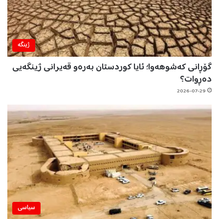
ژینگه‌
گۆڕانی کەشوهەوا؛ ئایا کوردستان بەرەو قەیرانی ژینگەیی
دەڕوات؟
2026-07-29
سیاسی