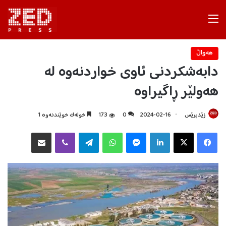
Menu
هه‌واڵ
دابەشکردنی ئاوی خواردنەوە لە
هەولێر ڕاگیراوە
زێدپرێس
2024-02-16
0
173
خولەک خوێندنەوە 1
Facebook
X
LinkedIn
Messenger
WhatsApp
Telegram
Viber
هاوبه‌شكردن به‌ ئیمه‌یڵ