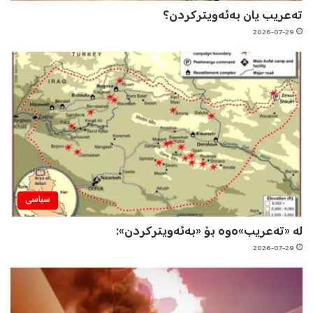
تەعریب یان بەئەویترکردن؟
2026-07-29
سیاسی
لە «تەعریب»ەوە بۆ «بەئەویترکردن»:
2026-07-29