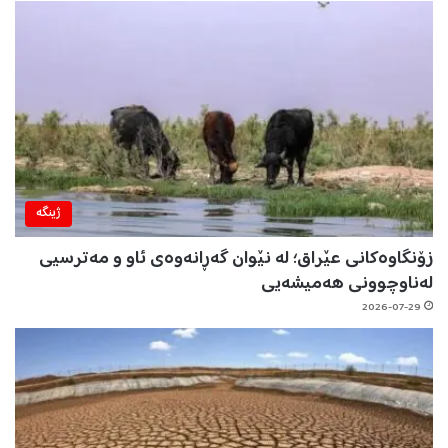
ژینگه‌
زۆنگاوەکانی عێراق؛ لە نێوان گەڕانەوەی ئاو و مەترسیی
لەناوچوونی هەمیشەیی
2026-07-29