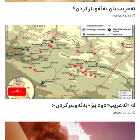
تەعریب یان بەئەویترکردن؟
2026-07-29
سیاسی
لە «تەعریب»ەوە بۆ «بەئەویترکردن»:
2026-07-29