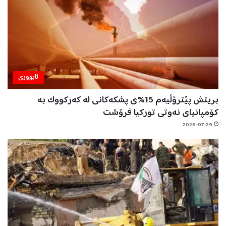
ئابووری
بریتش پێترۆڵیەم 15%ی پشکەکانی لە کەرکووک بە
کۆمپانیای نەوتی تورکیا فرۆشت
2026-07-29