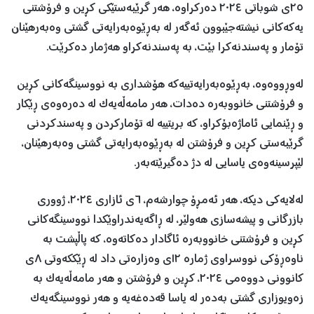
٢٥ی شوباتی ٢٠٢٤ دەرکراوە، هەر گرێبەستێکی کڕین و فرۆشتنی
یەکەکانی نیشتەجێبوون ئەگەر لە بەڕێوەبەرایەتی گشتی وەبەرهێنان
تۆمار و پەسندنەکرا بێت، بە پەسندنەکراو هەژمار دەکرێت.
لەوڕووەوە، بەڕێوەبەرایەتییەکە هۆشداری بە نووسینگەکانی کڕین
و فرۆشتنی خانووبەرە دەدات، هەر مامەڵەیەک لە دەرەوەی ڕێکار
و ڕێنمایی ئاماژەبۆکراو، کە بریتییە لە تۆمارکردن و پەسندکردنی
گرێبەستی کڕین و فرۆشتن لە بەڕێوەبەرایەتی گشتی وەبەرهێنان،
لێپرسینەوەی یاسایی لە دژ دەگیرێتەبەر.
لەلایەکی دیکە، هەر ئەمڕۆ چوارشەم، ٦ی ئازاری ٢٠٢٤، ژووری
بازرگانی و پیشەسازی هەولێر، لە ڕاگەیەندراوێکدا نووسینگەکانی
کڕین و فرۆشتنی خانووبەرە ئاگادار دەکاتەوە، کە پاڵپشت بە
ناوەڕۆکی نووسراوی ژمارە ١٢ی وەزارەتی داد لە ڕێککەوتی ٨ی
کانوونی دووەمی ٢٠٢٤، کڕین و فرۆشتن و هەر مامەڵەیەک بە
زەویوزاری گشتی بەدەر لە یاسا قەدەغەیە و هەر نووسینگەیەک