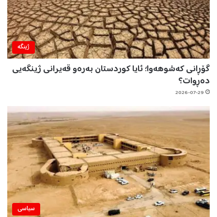
ژینگه‌
گۆڕانی کەشوهەوا؛ ئایا کوردستان بەرەو قەیرانی ژینگەیی
دەڕوات؟
2026-07-29
سیاسی