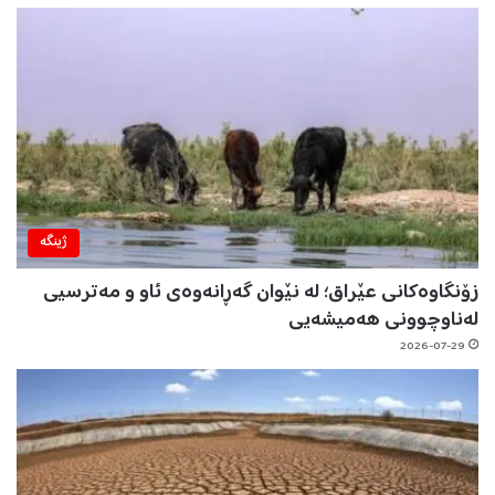
ژینگه‌
زۆنگاوەکانی عێراق؛ لە نێوان گەڕانەوەی ئاو و مەترسیی
لەناوچوونی هەمیشەیی
2026-07-29