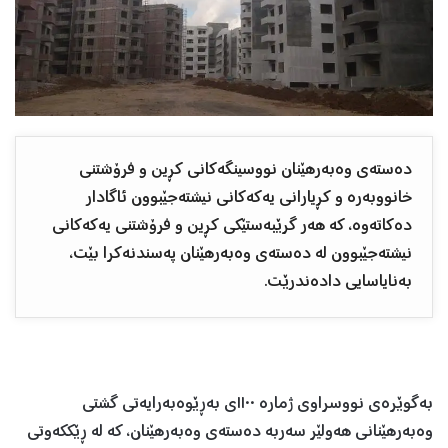
دەستەی وەبەرهێنان نووسینگەکانی کڕین و فرۆشتنی
خانووبەرە و کڕیارانی یەکەکانی نیشتەجێبوون ئاگادار
دەکاتەوە، کە هەر گرێبەستێکی کڕین و فرۆشتنی یەکەکانی
نیشتەجێبوون لە دەستەی وەبەرهێنان پەسندنەکرا بێت،
بەنایاسایی دادەندرێت.
بەگوێرەی نووسراوی ژمارە ١١٠٠ی بەڕێوەبەرایەتی گشتی
وەبەرهێنانی هەولێر سەربە دەستەی وەبەرهێنان، کە لە ڕێککەوتی