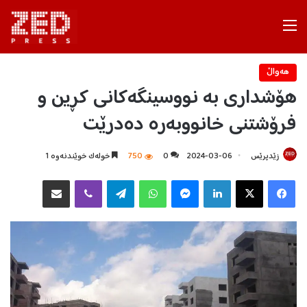
Menu
هه‌واڵ
هۆشداری بە نووسینگەکانی کڕین و
فرۆشتنی خانووبەرە دەدرێت
زێدپرێس
2024-03-06
0
750
خولەک خوێندنەوە 1
Facebook
X
LinkedIn
Messenger
WhatsApp
Telegram
Viber
هاوبه‌شكردن به‌ ئیمه‌یڵ