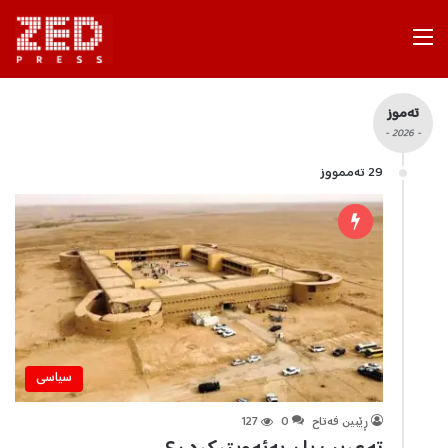
Menu
تەموز
- 2026 -
29 تەممووز
سیاسی
ڕێبین فه‌تاح
0
127