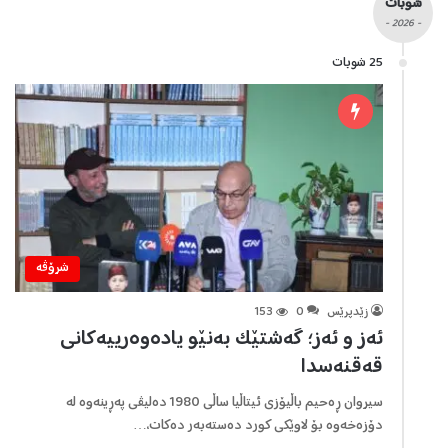
شوبات
- 2026 -
25 شوبات
شرۆڤه‌
زێدپرێس
0
153
ئەز و ئەز؛ گەشتێک بەنێو یادەوەرییەکانی
قەقنەسدا
سیروان ڕەحیم باڵیۆزی ئیتاڵیا ساڵی 1980 دەلیڤی پەڕینەوە لە
دۆزەخەوە بۆ لاوێکی کورد دەستەبەر دەکات،…