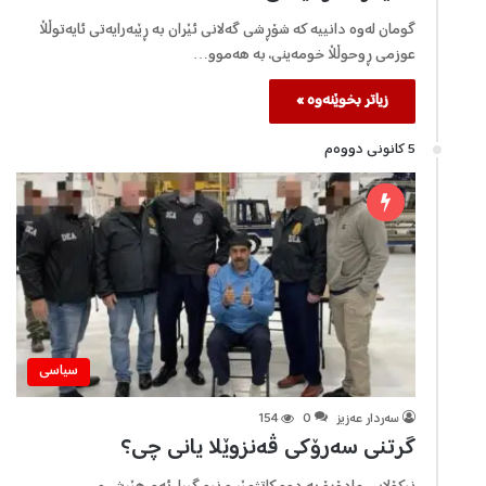
گومان لەوە دانییە کە شۆڕشی گەلانی ئێران بە ڕێبەرایەتی ئایەتوڵڵا
عوزمی ڕوحوڵڵا خومەینی، بە هەموو…
زیاتر بخوێنەوە »
5 كانونی دووه‌م
سیاسی
سه‌ردار عه‌زیز
0
154
گرتنی سەرۆکی ڤەنزوێلا یانی چی؟