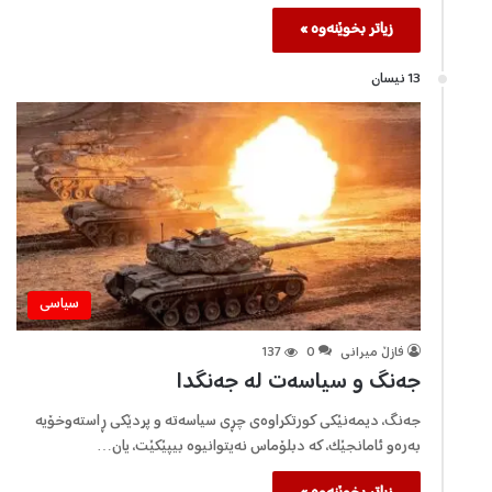
زیاتر بخوێنەوە »
13 نیسان
سیاسی
فازڵ میرانی
0
137
جەنگ و سیاسەت لە جەنگدا
جەنگ، دیمەنێکی کورتکراوەی چڕی سیاسەتە و پردێکی ڕاستەوخۆیە
بەرەو ئامانجێک، کە دبلۆماس نەیتوانیوە بیپێکێت، یان…