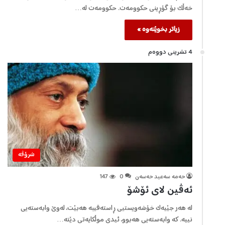
خەڵک بۆ گۆڕینی حکوومەت. حکوومەت لە…
زیاتر بخوێنەوە »
4 تشرینی دووه‌م
شرۆڤه‌
حەمە سەعید حەسەن
0
147
ئەڤین لای ئۆشۆ
لە هەر جێیەک خۆشەویستیی ڕاستەقیبە هەبێت، لەوێ وابەستەیی
نییە. کە وابەستەیی هەبوو، ئیدی موڵکایەتی دێتە…