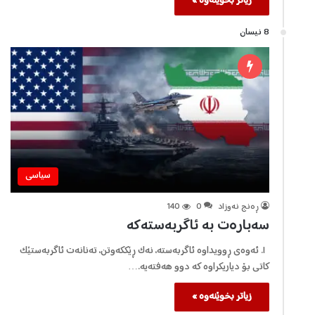
زیاتر بخوێنەوە »
8 نیسان
سیاسی
ڕه‌نج نه‌وزاد
0
140
سەبارەت بە ئاگربەستەکە
١. ئەوەی ڕوويداوە ئاگربەستە، نەک ڕێککەوتن، تەنانەت ئاگربەستێک
کاتی بۆ دياريکراوە کە دوو هەفتەیە.…
زیاتر بخوێنەوە »