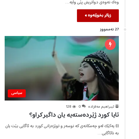
وەک نەوەی دواتریش پێی وایە…
زیاتر بخوێنەوە »
27 تەممووز
سیاسی
ئیبراهیم مه‌لازاده‌
0
128
ئایا کورد ژێردەستەیە یان داگیرکراو؟
(١) یەکێک لەو چەمکانەی کە نوسەر و توێژەرانی کورد بە ئاگایی بێت یان
بە نائاگایی…