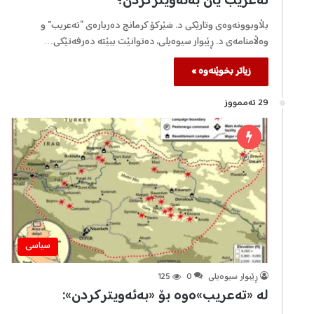
تەعریب یان بەئەویترکردن؟
بڵاوبوونەوەی وتارێکی د. شێرکۆ کرمانج دەربارەی “تەعریب” و
وەڵامنامەی د. ڕێبوار سیوەیلی، دەتوانێت ببێتە دەرفەتێکی…
زیاتر بخوێنەوە »
29 تەممووز
سیاسی
ڕێبوار سیوەیلی
0
125
لە «تەعریب»ەوە بۆ «بەئەویترکردن»: