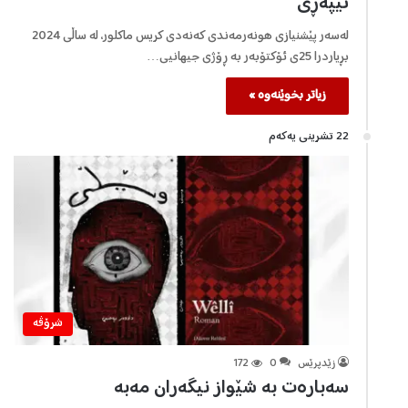
تێپەڕی
لەسەر پێشنیازی هونەرمەندی كەنەدی كریس ماكلور، لە ساڵی 2024
بڕیاردرا 25ی ئۆكتۆبەر بە ڕۆژی جیهانیی…
زیاتر بخوێنەوە »
22 تشرینی یه‌كه‌م
شرۆڤه‌
زێدپرێس
0
172
سەبارەت بە شێواز نیگەران مەبە