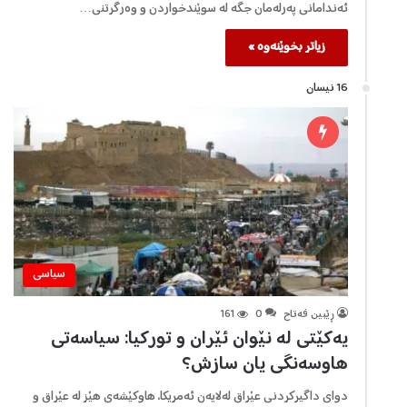
ئەندامانی پەرلەمان جگە لە سوێندخواردن و وەرگرتنی…
زیاتر بخوێنەوە »
16 نیسان
سیاسی
ڕێبین فه‌تاح
0
161
یەکێتی لە نێوان ئێران و تورکیا: سیاسەتی
هاوسەنگی یان سازش؟
دوای داگیرکردنی عێراق لەلایەن ئەمریکا، هاوکێشەی هێز لە عێراق و