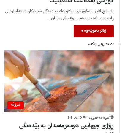
کورسی بەدەست دەهێنێت
ئا: ساڵح قادر بەگوێرەی شیکارییەک بۆ دەنگی حیزبەکان لە هەڵبژاردنی
ڕابردووی ئەنجوومەنی نوێنەرانی عێراق…
زیاتر بخوێنەوە »
27 تشرینی یه‌كه‌م
شرۆڤه‌
كاوه‌ مه‌حموود
0
145
ڕۆژی جیهانیی هونەرمەندان بە بێدەنگی