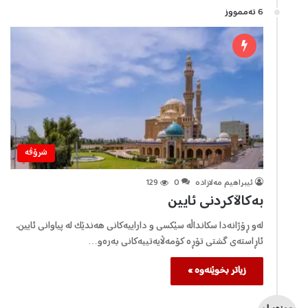
6 تەممووز
شرۆڤه‌
ئیبراهیم مه‌لازاده‌
0
129
بەکاڵاکردنی ئایین
لەو ڕۆژانەدا سکانداڵە سێکسی و داراییەکانی هەندێک لە پیاوانی ئایین،
ئاڕاستەی گشتی تۆڕە کۆمەڵایەتییەکانی بەرەو…
زیاتر بخوێنەوە »