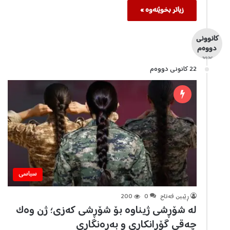
زیاتر بخوێنەوە »
کانوونی
دووەم
- 2026 -
22 كانونی دووه‌م
سیاسی
ڕێبین فه‌تاح
0
200
لە شۆڕشی ژیناوە بۆ شۆڕشی کەزی؛ ژن وەک
چەقی گۆڕانکاری و بەرەنگاری