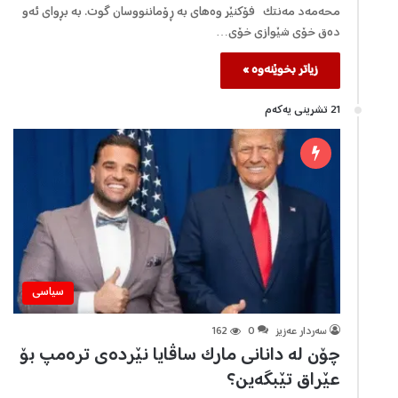
محەمەد مەنتک فۆکنێر وەهای بە ڕۆماننووسان گوت. بە بڕوای ئەو
دەق خۆی شێوازی خۆی…
زیاتر بخوێنەوە »
21 تشرینی یه‌كه‌م
سیاسی
سه‌ردار عه‌زیز
0
162
چۆن لە دانانی مارک ساڤایا نێردەی ترەمپ بۆ
عێراق تێبگەین؟