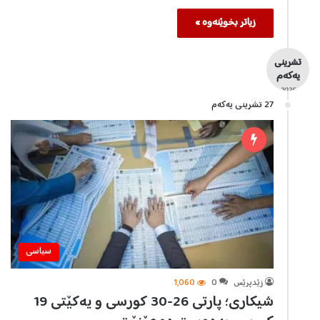
زیاتر بخوێنەوە »
تشرینی
یەکەم
- 2025 -
27 تشرینی یه‌كه‌م
سیاسی
زێدپرێس
0
1,060
شیکاری؛ پارتی 26-30 کورسی و یەکێتی 19