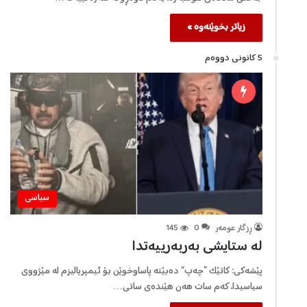
زیاتر بخوێنەوە »
5 كانونی دووه‌م
سیاسی
ڕزگار عومەر
0
145
لە ستایشی بەربەرییەتدا
پێشەکی: کاتێک “چەپ” دەبێتە پاساوخوێن بۆ ئیمپریالیزم لە مێژووی
سیاسیدا، کەم سات هەن هێندەی ساتی…