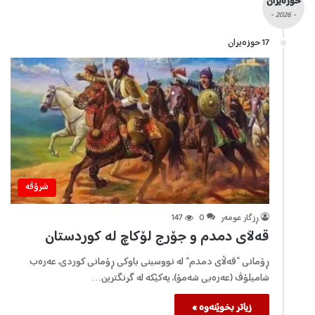
حوزەیران
- 2026 -
17 حوزه‌یران
شرۆڤه‌
ڕزگار عومەر
0
147
قەڵای دمدم و جۆرج لۆکاچ لە کوردستان
ڕۆمانی “قەڵای دمدم” لە نووسینی باوکی ڕۆمانی کوردی، عەرەب
شامیلۆڤ (عەرەبی شەمۆ)، یەکێکە لە گرنگترین…
زیاتر بخوێنەوە »