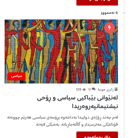
6 تەممووز
سیاسی
زكری موسا
0
128
لەنێوانی بێباكیی سیاسی و ڕۆحی
نیشتیمانپەروەریدا
لەم چەند ڕۆژەی دواییدا بەداخەوە پڕۆسەی سیاسیی هەرێم چووەتە
قۆناغێكی مەترسیدار و گاڵتەجاڕیانە. بەشێكی لایەنە…
زیاتر بخوێنەوە »