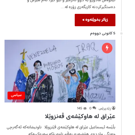
نیکۆلاس مادۆرۆ بە دوو کاتژمێر و نیو گیرا. ئەم هێرش و
دەستگیرکردنە کاریگەری زۆرە لە…
زیاتر بخوێنەوە »
5 كانونی دووه‌م
سیاسی
زێدپرێس
0
145
عێراق لە هاوکێشەی ڤەنزوێلا
بڵێسە ئیسماعیل عێراق لە هاوکێشەی ڤێنزوێلا ناونیشانەکە ئەگەرچی
جەنگی ماددەی هۆشبەرە، بەڵام ناوەڕۆکە سەرەکییەکە…