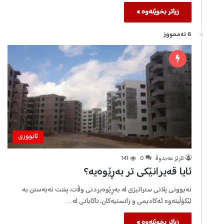
زیاتر بخوێنەوە »
6 تەممووز
ئابووری
ئارێز عەبدوڵا
0
141
ئایا قەيرانێکی تر بەڕێوەيە؟
نەبوونی پلانی ستراتیژی لە بەڕێوەبردنی وڵات، پشت نەبەستن بە
لێکۆڵینەوە ئەکادیمی و زانستیەکان، ناکابانی لە…
زیاتر بخوێنەوە »