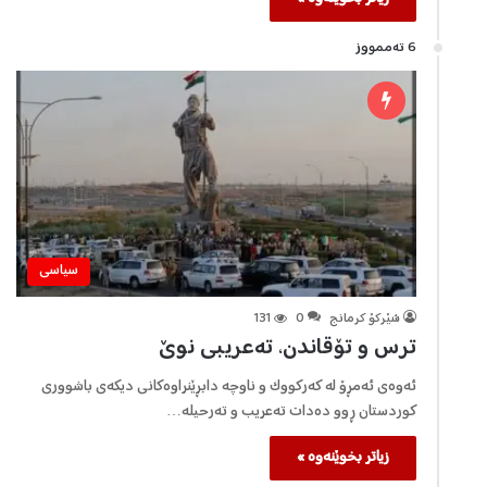
6 تەممووز
سیاسی
شێرکۆ کرمانج
0
131
ترس و تۆقاندن، تەعریبی نوێ
ئەوەی ئەمڕۆ لە کەرکووک و ناوچە دابڕێنراوەکانی دیکەی باشووری
کوردستان ڕوو دەدات تەعریب و تەرحیلە…
زیاتر بخوێنەوە »