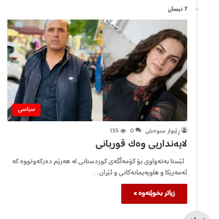
7 نیسان
سیاسی
ڕێبوار سیوەیلی
0
135
لایەنداریى وەک قوربانى
ئێستا بەتەواوى بۆ کۆمەڵگەى کوردستانى لە هەرێم دەرکەوتووە کە
ئەمەریکا و هاوپەیمانەکانى و ئێران…
زیاتر بخوێنەوە »