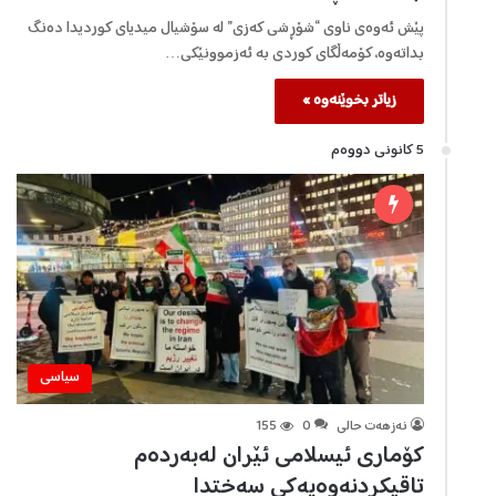
پێش ئەوەی ناوی “شۆڕشی کەزی” لە سۆشیال میدیای کوردیدا دەنگ
بداتەوە، کۆمەڵگای کوردی بە ئەزموونێکی…
زیاتر بخوێنەوە »
5 كانونی دووه‌م
سیاسی
نەزهەت حالی
0
155
کۆماری ئیسلامی ئێران لەبەردەم
تاقیکردنەوەیەکی سەختدا