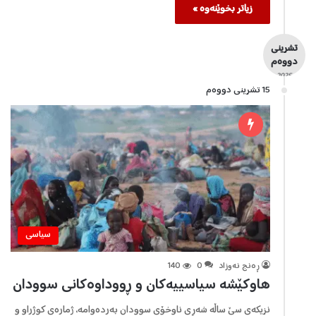
زیاتر بخوێنەوە »
تشرینی
دووەم
- 2025 -
15 تشرینی دووه‌م
سیاسی
ڕه‌نج نه‌وزاد
0
140
هاوکێشە سياسييەکان و ڕووداوەکانی سوودان
نزيکەی سێ ساڵە شەڕی ناوخۆی سوودان بەردەوامە، ژمارەی کوژراو و