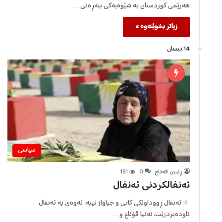
هەرێمی کوردستان بە شێوەیەکی بنەڕەتی…
زیاتر بخوێنەوە »
14 نیسان
سیاسی
ڕێبین فه‌تاح
0
151
ئەنفالکردنی ئەنفال
١- ئەنفال ڕووداوێکی کاتی و جیاواز نییە. ئەوەی بە ئەنفال
ناودەبردرێت، تەنیا قۆناغ و…