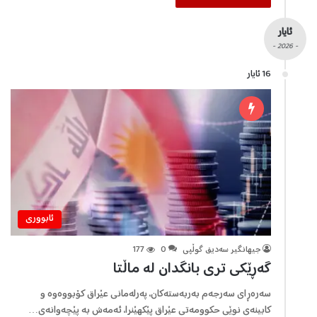
ئایار
- 2026 -
16 ئایار
ئابووری
جیهانگیر سەدیق گوڵپی
0
177
گەڕێكی تری بانگدان لە ماڵتا
سەرەڕای سەرجەم بەربەستەکان، پەرلەمانی عێراق کۆبووەوە و
كابینەی نوێی حكوومەتی عێراق پێکهێنرا، ئەمەش بە پێچەوانەی…