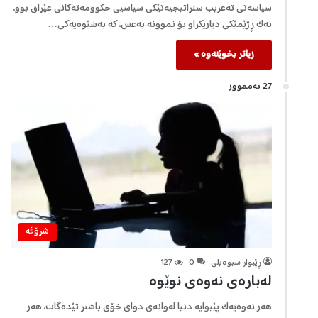
سیاسەتی تەعریب ستراتیجیەتێکی سیاسیی حکوومەتەکانی عێراق بوو،
نەک ڕژێمێکی دیاریکراو بۆ نموونە بەعس، کە بەشێوەیەکی…
زیاتر بخوێنەوە »
27 تەممووز
شرۆڤه‌
ڕێبوار سیوەیلی
0
127
لەبارەی نەوەی نوێوە
هەر نەوەیەک پێیوایە دنیا لەوانەی دوای خۆی باشتر تێدەگات، هەر