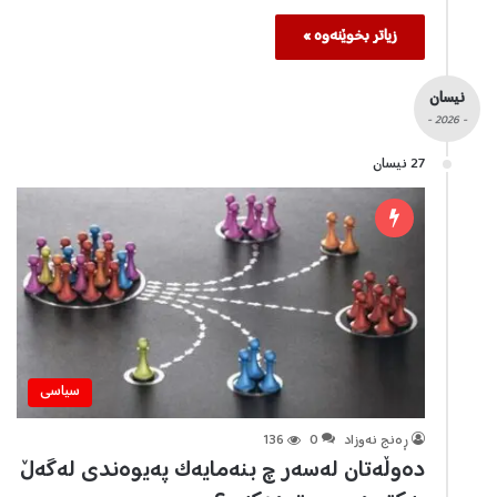
زیاتر بخوێنەوە »
نیسان
- 2026 -
27 نیسان
سیاسی
ڕه‌نج نه‌وزاد
0
136
دەوڵەتان لەسەر چ بنەمایەک پەيوەندی لەگەڵ