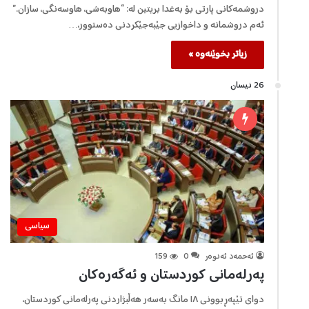
دروشمەکانی پارتی بۆ بەغدا بریتین لە: “هاوبەشی، هاوسەنگی، سازان.”
ئەم دروشمانە و داخوازیی جێبەجێکردنی دەستوور،…
زیاتر بخوێنەوە »
26 نیسان
سیاسی
ئەحمەد ئەنوەر
0
159
پەرلەمانی کوردستان و ئەگەرەکان
دوای تێپەڕبوونی ١٨ مانگ بەسەر ھەڵبژاردنی پەرلەمانی کوردستان،