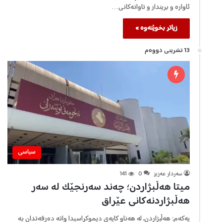
ئاوارە و بريندار و تاوانەکانی…
زیاتر بخوێنەوە »
13 تشرینی دووه‌م
سیاسی
سه‌ردار عه‌زیز
0
141
میتا هەڵبژاردن؛ چەند سەرنجێک لە سەر
هەڵبژاردنەکانی عێراق
یەکەم: هەڵبژاردن، لە هەناو کایەی دیموکراسیدا واتە دەرفەتدان بە