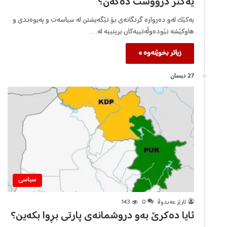
یەکتر درووست دەکەن؟
یەکێک لەو دەروازە گرنگانەی بۆ تێگەيشتن لە سياسەت و پەيوەندی و
هاوکێشە نێودەوڵەتييەکان بريتييە لە…
زیاتر بخوێنەوە »
27 نیسان
سیاسی
ئارێز عەبدوڵا
0
143
ئايا دەکرێ بەو دروشمانەی پارتی بڕوا بکەين؟