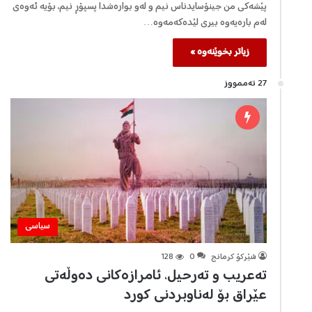
پێشەکی من جینۆسایدناس نیم و لەو بوارەشدا پسپۆڕ نیم، بۆیە ئەوەى
لەم بارەیەوە بیرى لێدەکەمەوە…
زیاتر بخوێنەوە »
27 تەممووز
سیاسی
شێرکۆ کرمانج
0
128
تەعریب و تەرحیل، ئامرازەکانی دەوڵەتی
عێراق بۆ لەناوبردنی کورد